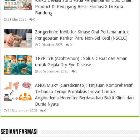
Risiko Deviasi Suhu Pada Penyimpanan Cold Chain
Product Di Pedagang Besar Farmasi X Di Kota
Bandung
21 Mei 2026
0
Zongertinib: Inhibitor Kinase Oral Pertama untuk
Pengobatan Kanker Paru Non-Sel Kecil (NSCLC)
7 Oktober 2025
0
TRYPTYR (Acoltremon) : Solusi Cepat dan Aman
untuk Gejala Dry Eye Disease
30 September 2025
0
ANDEMBRY (Garadicimab): Tinjauan Komprehensif
Terhadap Terapi Profilaksis Inovatif untuk
Angioedema Herediter Berdasarkan Bukti Klinis dan
Dunia Nyata
24 September 2025
0
Sediaan Farmasi