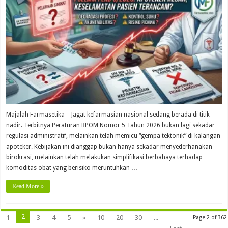
Majalah Farmasetika – Jagat kefarmasian nasional sedang berada di titik
nadir. Terbitnya Peraturan BPOM Nomor 5 Tahun 2026 bukan lagi sekadar
regulasi administratif, melainkan telah memicu “gempa tektonik” di kalangan
apoteker. Kebijakan ini dianggap bukan hanya sekadar menyederhanakan
birokrasi, melainkan telah melakukan simplifikasi berbahaya terhadap
komoditas obat yang berisiko meruntuhkan …
Read More »
2
1
3
4
5
»
10
20
30
...
Page 2 of 362