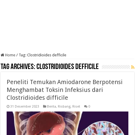
Home
/
Tag:
Clostridioides defficile
Tag Archives:
Clostridioides defficile
Peneliti Temukan Amiodarone Berpotensi
Menghambat Toksin Infeksius dari
Clostridioides difficile
31 Desember 2023
Berita
,
Risbang
,
Riset
0