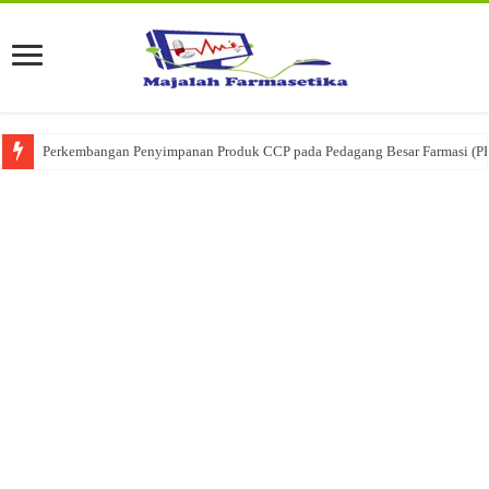
Perkembangan Penyimpanan Produk CCP pada Pedagang Besar Farmasi (P