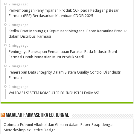
2 minggu ago
Perkembangan Penyimpanan Produk CCP pada Pedagang Besar
Farmasi (PBF) Berdasarkan Ketentuan CDOB 2025
2 minggu ago
Ketika Obat Menunggu Keputusan: Mengenal Peran Karantina Produk
dalam Distribusi Farmasi
2 minggu ago
Pentingnya Penerapan Pemantauan Partikel Pada Industri Steril
Farmasi Untuk Pemastian Mutu Produk Steril
2 minggu ago
Penerapan Data Integrity Dalam Sistem Quality Control Di Industri
Farmasi
2 minggu ago
VALIDASI SISTEM KOMPUTER DI INDUSTRI FARMASI
Majalah Farmasetika Ed. Jurnal
Optimasi Polivinil Alkohol dan Gliserin dalam Paper Soap dengan
MetodeSimplex Lattice Design