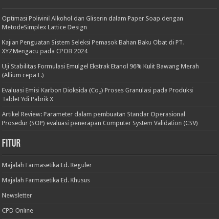
Optimasi Polivinil Alkohol dan Gliserin dalam Paper Soap dengan
MetodeSimplex Lattice Design
Kajian Penguatan Sistem Seleksi Pemasok Bahan Baku Obat di PT.
XYZMengacu pada CPOB 2024
Uji Stabilitas Formulasi Emulgel Ekstrak Etanol 96% Kulit Bawang Merah
(Allium cepa L.)
Evaluasi Emisi Karbon Dioksida (Co₂) Proses Granulasi pada Produksi
Tablet Ydi Pabrik X
Artikel Review: Parameter dalam pembuatan Standar Operasional
Prosedur (SOP) evaluasi penerapan Computer System Validation (CSV)
Fitur
Majalah Farmasetika Ed. Reguler
Majalah Farmasetika Ed. Khusus
Newsletter
CPD Online