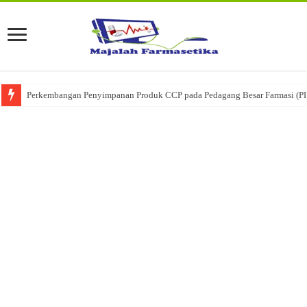
Perkembangan Penyimpanan Produk CCP pada Pedagang Besar Farmasi (P