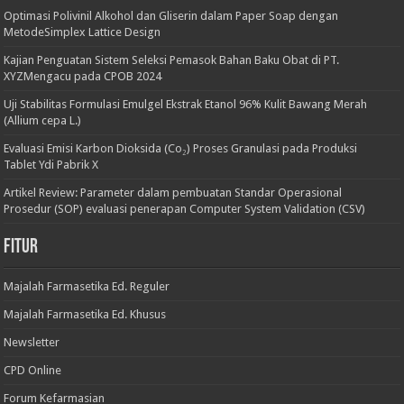
Optimasi Polivinil Alkohol dan Gliserin dalam Paper Soap dengan
MetodeSimplex Lattice Design
Kajian Penguatan Sistem Seleksi Pemasok Bahan Baku Obat di PT.
XYZMengacu pada CPOB 2024
Uji Stabilitas Formulasi Emulgel Ekstrak Etanol 96% Kulit Bawang Merah
(Allium cepa L.)
Evaluasi Emisi Karbon Dioksida (Co₂) Proses Granulasi pada Produksi
Tablet Ydi Pabrik X
Artikel Review: Parameter dalam pembuatan Standar Operasional
Prosedur (SOP) evaluasi penerapan Computer System Validation (CSV)
Fitur
Majalah Farmasetika Ed. Reguler
Majalah Farmasetika Ed. Khusus
Newsletter
CPD Online
Forum Kefarmasian