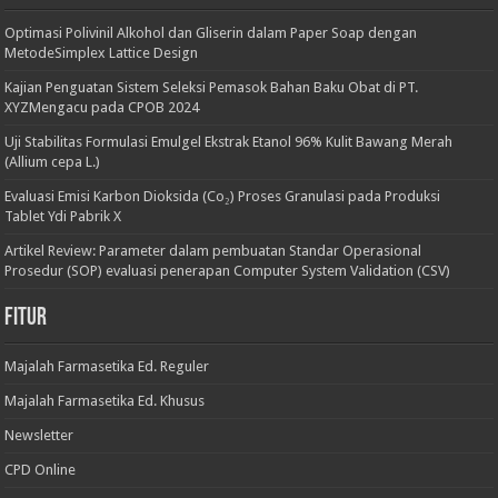
Optimasi Polivinil Alkohol dan Gliserin dalam Paper Soap dengan
MetodeSimplex Lattice Design
Kajian Penguatan Sistem Seleksi Pemasok Bahan Baku Obat di PT.
XYZMengacu pada CPOB 2024
Uji Stabilitas Formulasi Emulgel Ekstrak Etanol 96% Kulit Bawang Merah
(Allium cepa L.)
Evaluasi Emisi Karbon Dioksida (Co₂) Proses Granulasi pada Produksi
Tablet Ydi Pabrik X
Artikel Review: Parameter dalam pembuatan Standar Operasional
Prosedur (SOP) evaluasi penerapan Computer System Validation (CSV)
Fitur
Majalah Farmasetika Ed. Reguler
Majalah Farmasetika Ed. Khusus
Newsletter
CPD Online