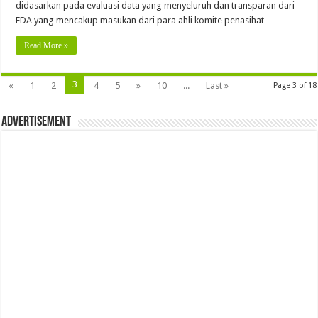
didasarkan pada evaluasi data yang menyeluruh dan transparan dari
FDA yang mencakup masukan dari para ahli komite penasihat …
Read More »
3
«
1
2
4
5
»
10
...
Last »
Page 3 of 18
Advertisement