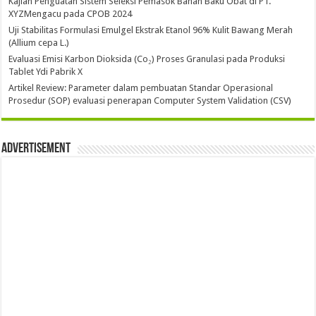
Kajian Penguatan Sistem Seleksi Pemasok Bahan Baku Obat di PT.
XYZMengacu pada CPOB 2024
Uji Stabilitas Formulasi Emulgel Ekstrak Etanol 96% Kulit Bawang Merah
(Allium cepa L.)
Evaluasi Emisi Karbon Dioksida (Co₂) Proses Granulasi pada Produksi
Tablet Ydi Pabrik X
Artikel Review: Parameter dalam pembuatan Standar Operasional
Prosedur (SOP) evaluasi penerapan Computer System Validation (CSV)
Advertisement