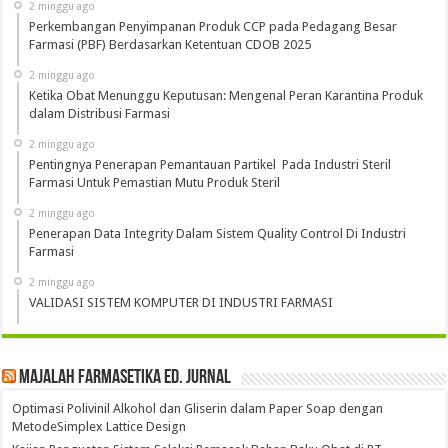
2 minggu ago
Perkembangan Penyimpanan Produk CCP pada Pedagang Besar
Farmasi (PBF) Berdasarkan Ketentuan CDOB 2025
2 minggu ago
Ketika Obat Menunggu Keputusan: Mengenal Peran Karantina Produk
dalam Distribusi Farmasi
2 minggu ago
Pentingnya Penerapan Pemantauan Partikel Pada Industri Steril
Farmasi Untuk Pemastian Mutu Produk Steril
2 minggu ago
Penerapan Data Integrity Dalam Sistem Quality Control Di Industri
Farmasi
2 minggu ago
VALIDASI SISTEM KOMPUTER DI INDUSTRI FARMASI
Majalah Farmasetika Ed. Jurnal
Optimasi Polivinil Alkohol dan Gliserin dalam Paper Soap dengan
MetodeSimplex Lattice Design