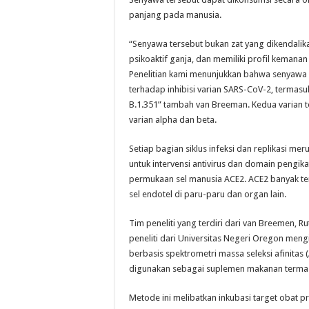
panjang pada manusia.
“Senyawa tersebut bukan zat yang dikendalik
psikoaktif ganja, dan memiliki profil kemana
Penelitian kami menunjukkan bahwa senyawa 
terhadap inhibisi varian SARS-CoV-2, termasuk
B.1.351” tambah van Breeman. Kedua varian t
varian alpha dan beta.
Setiap bagian siklus infeksi dan replikasi mer
untuk intervensi antivirus dan domain pengika
permukaan sel manusia ACE2. ACE2 banyak te
sel endotel di paru-paru dan organ lain.
Tim peneliti yang terdiri dari van Breemen, Ru
peneliti dari Universitas Negeri Oregon mengi
berbasis spektrometri massa seleksi afinita
digunakan sebagai suplemen makanan termasuk 
Metode ini melibatkan inkubasi target obat p