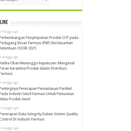
line
2 minggu ago
Perkembangan Penyimpanan Produk CCP pada
Pedagang Besar Farmasi (PBF) Berdasarkan
Ketentuan CDOB 2025
2 minggu ago
Ketika Obat Menunggu Keputusan: Mengenal
Peran Karantina Produk dalam Distribusi
Farmasi
2 minggu ago
Pentingnya Penerapan Pemantauan Partikel
Pada Industri Steril Farmasi Untuk Pemastian
Mutu Produk Steril
2 minggu ago
Penerapan Data Integrity Dalam Sistem Quality
Control Di Industri Farmasi
2 minggu ago