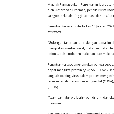
Majalah Farmasetika – Penelitian ini berdasa
oleh Richard van Breeman, peneliti Pusat Ino
Oregon, Sekolah Tinggi Farmasi, dan Institut 
Penelitian tersebut diterbitkan 10 Januari 20
Products.
“Golongan tanaman rami, dengan nama ilmi
merupakan sumber serat, makanan, pakan ter
lotion tubuh, suplemen makanan, dan makana
Penelitian tersebut menemukan bahwa sepas
dapat mengikat protein
spike
SARS-CoV-2 se
langkah penting virus dalam proses menginf
tersebut adalah asam cannabigerolat (CBGA),
(CBDA).
“Asam cannabinoid berlimpah di rami dan eks
Breemen.
Senyawa tersebut dapat dikonsumsi secara o