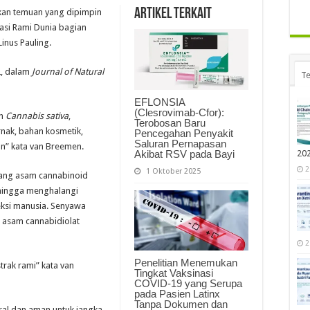
Artikel Terkait
rkan temuan yang dipimpin
vasi Rami Dunia bagian
Linus Pauling.
22, dalam
Journal of Natural
Te
EFLONSIA
(Clesrovimab-Cfor):
ah
Cannabis sativa
,
Terobosan Baru
nak, bahan kosmetik,
Pencegahan Penyakit
Saluran Pernapasan
n” kata van Breemen.
Akibat RSV pada Bayi
20
2
1 Oktober 2025
ang asam cannabinoid
hingga menghalangi
eksi manusia. Senyawa
 asam cannabidiolat
2
Penelitian Menemukan
trak rami” kata van
Tingkat Vaksinasi
COVID-19 yang Serupa
pada Pasien Latinx
Tanpa Dokumen dan
ral dan aman untuk jangka