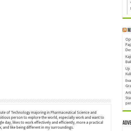
M
Opt
Pa
De
Kaj
Ba
Uji
Kul
Eva
Gra
Art
Sta
pen
tute of Technology majoring in Pharmaceutical Science and
tious person to explore the world, especially work and want to
Adv
e day, likes to work effectively and efficiently, more a practical
x, and like being different in my surroundings.