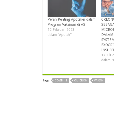
Peran Penting Apoteker dalam
CREON®
Program Vaksinasi di AS
SEBAGA
12 Februari 2023
MICRO
dalam "Apotek"
DALAM 
SYSTEM
EXOCRI
INSUFF
17 Juli 
dalam "
Tags
COVID-19
OMICRON
VAKSIN