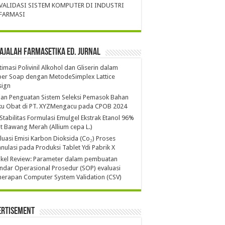
VALIDASI SISTEM KOMPUTER DI INDUSTRI
FARMASI
ajalah Farmasetika Ed. Jurnal
imasi Polivinil Alkohol dan Gliserin dalam
per Soap dengan MetodeSimplex Lattice
sign
ian Penguatan Sistem Seleksi Pemasok Bahan
ku Obat di PT. XYZMengacu pada CPOB 2024
 Stabilitas Formulasi Emulgel Ekstrak Etanol 96%
it Bawang Merah (Allium cepa L.)
luasi Emisi Karbon Dioksida (Co₂) Proses
nulasi pada Produksi Tablet Ydi Pabrik X
ikel Review: Parameter dalam pembuatan
ndar Operasional Prosedur (SOP) evaluasi
erapan Computer System Validation (CSV)
ertisement