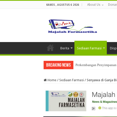
About Us
Donas
KAMIS , AGUSTUS 6 2026
Berita
Sediaan Farmasi
Disp
Breaking News
Perkembangan Penyimpanan 
Home
/
Sediaan Farmasi
/
Senyawa di Ganja B