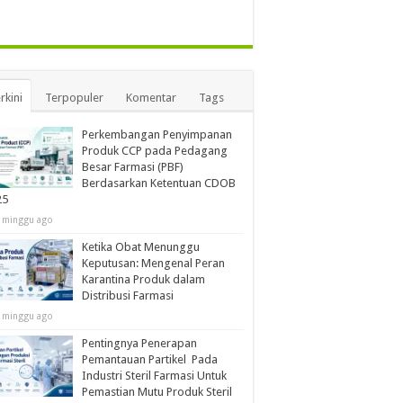
rkini
Terpopuler
Komentar
Tags
Perkembangan Penyimpanan
Produk CCP pada Pedagang
Besar Farmasi (PBF)
Berdasarkan Ketentuan CDOB
25
 minggu ago
Ketika Obat Menunggu
Keputusan: Mengenal Peran
Karantina Produk dalam
Distribusi Farmasi
 minggu ago
Pentingnya Penerapan
Pemantauan Partikel Pada
Industri Steril Farmasi Untuk
Pemastian Mutu Produk Steril