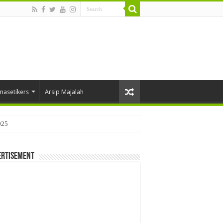
masetikers
Arsip Majalah
025
ertisement