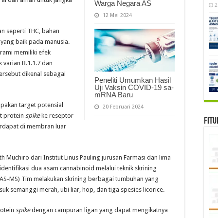
Warga Negara AS
2
12 Mei 2024
an seperti THC, bahan
n yang baik pada manusia.
rami memiliki efek
 varian B.1.1.7 dan
ersebut dikenal sebagai
Peneliti Umumkan Hasil
Uji Vaksin COVID-19 sa-
mRNA Baru
upakan target potensial
20 Februari 2024
t protein
spike
ke reseptor
Fitu
rdapat di membran luar
th Muchiro dari Institut Linus Pauling jurusan Farmasi dan lima
dentifikasi dua asam cannabinoid melalui teknik skrining
s (AS-MS) Tim melakukan skrining berbagai tumbuhan yang
semanggi merah, ubi liar, hop, dan tiga spesies licorice.
rotein
spike
dengan campuran ligan yang dapat mengikatnya