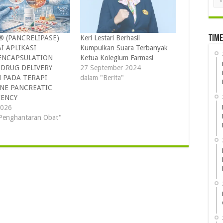
Time
 (PANCRELIPASE)
Keri Lestari Berhasil
I APLIKASI
Kumpulkan Suara Terbanyak
ENCAPSULATION
Ketua Kolegium Farmasi
DRUG DELIVERY
27 September 2024
 PADA TERAPI
dalam "Berita"
NE PANCREATIC
IENCY
2026
Penghantaran Obat"