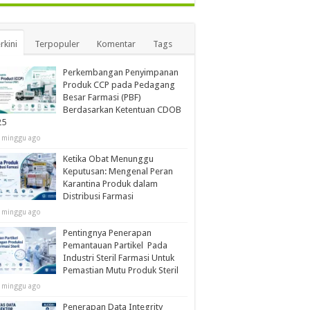
rkini
Terpopuler
Komentar
Tags
Perkembangan Penyimpanan
Produk CCP pada Pedagang
Besar Farmasi (PBF)
Berdasarkan Ketentuan CDOB
25
 minggu ago
Ketika Obat Menunggu
Keputusan: Mengenal Peran
Karantina Produk dalam
Distribusi Farmasi
 minggu ago
Pentingnya Penerapan
Pemantauan Partikel Pada
Industri Steril Farmasi Untuk
Pemastian Mutu Produk Steril
 minggu ago
Penerapan Data Integrity