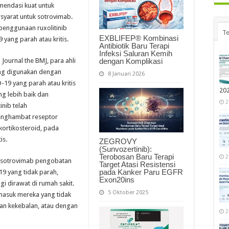
mendasi kuat untuk
syarat untuk sotrovimab.
enggunaan ruxolitinib
Te
EXBLIFEP® Kombinasi
 yang parah atau kritis.
Antibiotik Baru Terapi
Infeksi Saluran Kemih
dengan Komplikasi
Journal the BMJ, para ahli
ang digunakan dengan
8 Januari 2026
19 yang parah atau kritis
20
g lebih baik dan
2
inib telah
penghambat reseptor
kortikosteroid, pada
is.
ZEGROVY
(Sunvozertinib):
Terobosan Baru Terapi
2
 sotrovimab pengobatan
Target Atasi Resistensi
pada Kanker Paru EGFR
19 yang tidak parah,
Exon20ins
i dirawat di rumah sakit.
5 Oktober 2025
masuk mereka yang tidak
gan kekebalan, atau dengan
2