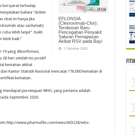
i bersyarat terhadap
g menyatakan bahwa “dokter
EFLONSIA
obat ini hanya jika
(Clesrovimab-Cfor):
cilizumab atau sarilumab)
Terobosan Baru
Pencegahan Penyakit
 coba lebih lanjut”. bukti
Saluran Pernapasan
lebih baik.”
Akibat RSV pada Bayi
1 Oktober 2025
D-19 yang dikonfirmasi,
28 hari setelah tes positif
Fitu
tal kematian akibat
ari Kantor Statistik Nasional mencatat 176.000 kematian di
rtifikat kematian.
ang mendapat persetujuan WHO, yang pertama adalah
, pada September 2020.
ts http://www.pharmafile.com/news/603228/who-