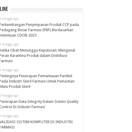
line
2 minggu ago
Perkembangan Penyimpanan Produk CCP pada
Pedagang Besar Farmasi (PBF) Berdasarkan
Ketentuan CDOB 2025
2 minggu ago
Ketika Obat Menunggu Keputusan: Mengenal
Peran Karantina Produk dalam Distribusi
Farmasi
2 minggu ago
Pentingnya Penerapan Pemantauan Partikel
Pada Industri Steril Farmasi Untuk Pemastian
Mutu Produk Steril
2 minggu ago
Penerapan Data Integrity Dalam Sistem Quality
Control Di Industri Farmasi
2 minggu ago
VALIDASI SISTEM KOMPUTER DI INDUSTRI
FARMASI