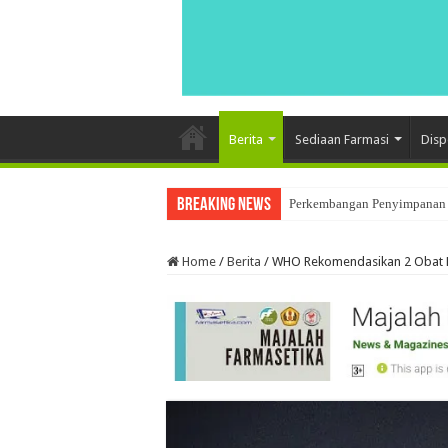
Berita
Sediaan Farmasi
Disp
Breaking News
Perkembangan Penyimpanan 
Home
/
Berita
/
WHO Rekomendasikan 2 Obat 