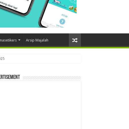
masetikers
Arsip Majalah
025
ertisement