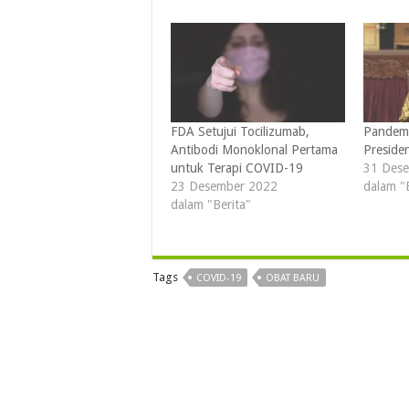
FDA Setujui Tocilizumab,
Pandemi
Antibodi Monoklonal Pertama
Preside
untuk Terapi COVID-19
31 Des
23 Desember 2022
dalam "
dalam "Berita"
Tags
COVID-19
OBAT BARU