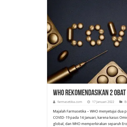
WHO Rekomendasikan 2 Obat 
farmasetika.com
17 Januari 2022
B
Majalah Farmasetika – WHO menyetujui dua 
COVID-19 pada 14 Januari, karena kasus Omic
global, dan WHO memperkirakan separuh Erop