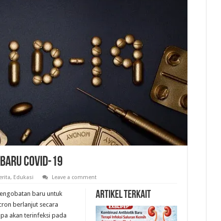
Baru COVID-19
erita
,
Edukasi
Leave a comment
Artikel Terkait
pengobatan baru untuk
ron berlanjut secara
a akan terinfeksi pada