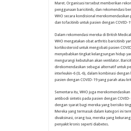
Maret. Organisasi tersebut memberikan reko
penggunaan baricitinib, dan rekomendasi ber
WHO secara kondisional merekomendasikan p
dan tofacitinib untuk pasien dengan COVID-19
Dalam rekomendasi mereka di British Medical 
WHO mengatakan obat arthritis baricitinib y
kortikosteroid untuk mengobati pasien COVID-
menyebabkan tingkat kelangsungan hidup yan
mengurangi kebutuhan akan ventilator. Baricit
direkomendasikan sebagai alternatif untuk 
interleukin-6 (IL-6), dalam kombinasi dengan 
pasien dengan COVID-19 yang parah atau krit
Sementara itu, WHO juga merekomendasikan
antibodi sintetis pada pasien dengan COVID-
dengan syarat bagi mereka yang berisiko tingg
Mereka yang termasuk dalam kategori ini ter
divaksinasi, orang tua, mereka yang kekuran
penyakit kronis seperti diabetes.