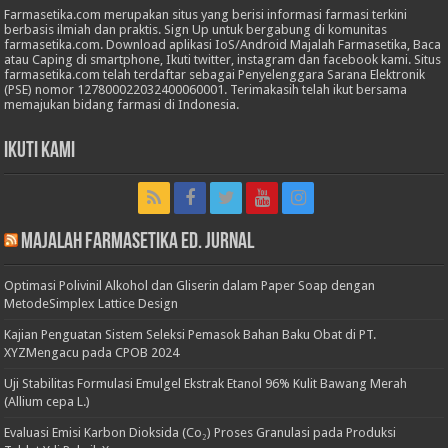
Farmasetika.com merupakan situs yang berisi informasi farmasi terkini
berbasis ilmiah dan praktis. Sign Up untuk bergabung di komunitas
farmasetika.com. Download aplikasi IoS/Android Majalah Farmasetika, Baca
atau Caping di smartphone, Ikuti twitter, instagram dan facebook kami. Situs
farmasetika.com telah terdaftar sebagai Penyelenggara Sarana Elektronik
(PSE) nomor 127800022032400060001. Terimakasih telah ikut bersama
memajukan bidang farmasi di Indonesia.
Ikuti Kami
Majalah Farmasetika Ed. Jurnal
Optimasi Polivinil Alkohol dan Gliserin dalam Paper Soap dengan
MetodeSimplex Lattice Design
Kajian Penguatan Sistem Seleksi Pemasok Bahan Baku Obat di PT.
XYZMengacu pada CPOB 2024
Uji Stabilitas Formulasi Emulgel Ekstrak Etanol 96% Kulit Bawang Merah
(Allium cepa L.)
Evaluasi Emisi Karbon Dioksida (Co₂) Proses Granulasi pada Produksi