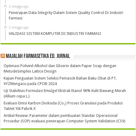
2 minggu ago
Penerapan Data Integrity Dalam Sistem Quality Control Di Industri
Farmasi
2 minggu ago
VALIDASI SISTEM KOMPUTER DI INDUSTRI FARMASI
Majalah Farmasetika Ed. Jurnal
Optimasi Polivinil Alkohol dan Gliserin dalam Paper Soap dengan
MetodeSimplex Lattice Design
Kajian Penguatan Sistem Seleksi Pemasok Bahan Baku Obat di PT.
XYZMengacu pada CPOB 2024
Uji Stabilitas Formulasi Emulgel Ekstrak Etanol 96% Kulit Bawang Merah
(Allium cepa L.)
Evaluasi Emisi Karbon Dioksida (Co₂) Proses Granulasi pada Produksi
Tablet Ydi Pabrik X
Artikel Review: Parameter dalam pembuatan Standar Operasional
Prosedur (SOP) evaluasi penerapan Computer System Validation (CSV)