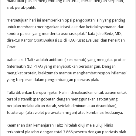
mana kulit pasien mengembang dan tebal, merah dengan serpihan,
sisik perak-putih.
“Persetujuan hari ini memberikan opsi pengobatan lain yang penting
untuk membantu meringankan iritasi kulit dan ketidaknyamanan dari
kondisi pasien yang menderita psoriasis plak,” kata Julie Beitz, MD,
direktur Kantor Obat Evaluasi III di FDA Pusat Evaluasi dan Penelitian
Obat .
bahan aktif Taltz adalah antibodi (ixekizumab) yang mengikat protein
(interleukin (IL) -17A) yang menyebabkan peradangan. Dengan
mengikat protein, ixekizumab mampu menghambat respon inflamasi
yang berperan dalam pengembangan psoriasis plak.
Taltz diberikan berupa injeksi. Hal ini dimaksudkan untuk pasien untuk
terapi sistemik (pengobatan dengan menggunakan zat-zat yang
berjalan melalui aliran darah, setelah diminum atau disuntikkan),
fototerapi (ultraviolet perawatan ringan) atau kombinasi keduanya.
Keamanan dan kemanjuran Taltz ini telah diuji melalui uji klinis
terkontrol plasebo dengan total 3.866 peserta dengan psoriasis plak