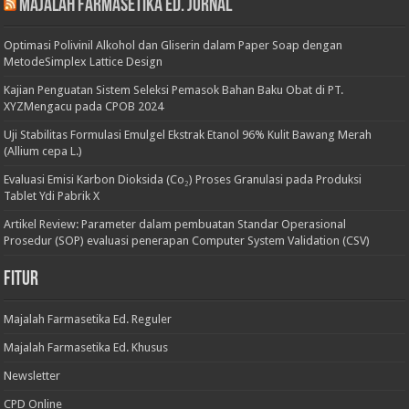
Majalah Farmasetika Ed. Jurnal
Optimasi Polivinil Alkohol dan Gliserin dalam Paper Soap dengan
MetodeSimplex Lattice Design
Kajian Penguatan Sistem Seleksi Pemasok Bahan Baku Obat di PT.
XYZMengacu pada CPOB 2024
Uji Stabilitas Formulasi Emulgel Ekstrak Etanol 96% Kulit Bawang Merah
(Allium cepa L.)
Evaluasi Emisi Karbon Dioksida (Co₂) Proses Granulasi pada Produksi
Tablet Ydi Pabrik X
Artikel Review: Parameter dalam pembuatan Standar Operasional
Prosedur (SOP) evaluasi penerapan Computer System Validation (CSV)
Fitur
Majalah Farmasetika Ed. Reguler
Majalah Farmasetika Ed. Khusus
Newsletter
CPD Online