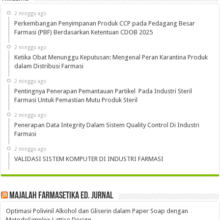
2 minggu ago
Perkembangan Penyimpanan Produk CCP pada Pedagang Besar
Farmasi (PBF) Berdasarkan Ketentuan CDOB 2025
2 minggu ago
Ketika Obat Menunggu Keputusan: Mengenal Peran Karantina Produk
dalam Distribusi Farmasi
2 minggu ago
Pentingnya Penerapan Pemantauan Partikel Pada Industri Steril
Farmasi Untuk Pemastian Mutu Produk Steril
2 minggu ago
Penerapan Data Integrity Dalam Sistem Quality Control Di Industri
Farmasi
2 minggu ago
VALIDASI SISTEM KOMPUTER DI INDUSTRI FARMASI
Majalah Farmasetika Ed. Jurnal
Optimasi Polivinil Alkohol dan Gliserin dalam Paper Soap dengan
MetodeSimplex Lattice Design