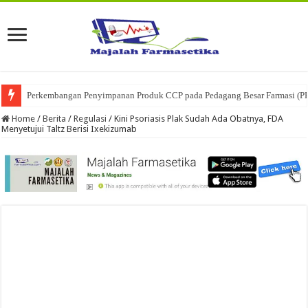
Perkembangan Penyimpanan Produk CCP pada Pedagang Besar Farmasi (P
Ketika Obat Menunggu Keputusan: Mengenal Peran Karantina Produk dalam
Home
/
Berita
/
Regulasi
/
Kini Psoriasis Plak Sudah Ada Obatnya, FDA
Menyetujui Taltz Berisi Ixekizumab