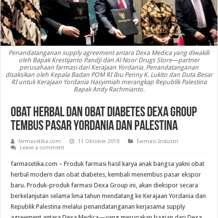
Penandatanganan supply agreement antara Dexa Medica yang diwakili
oleh Bapak Krestijanto Pandji dan Al Noor Drugs Store—partner
perusahaan farmasi dari Kerajaan Yordania. Penandatanganan
disaksikan oleh Kepala Badan POM RI Ibu Penny K. Lukito dan Duta Besar
RI untuk Kerajaan Yordania Hasyimiah merangkap Republik Palestina
Bapak Andy Rachmianto.
Obat Herbal dan Obat Diabetes Dexa Group
Tembus Pasar Yordania dan Palestina
farmasetika.com
11 Oktober 2019
Farmasi Industri
Leave a comment
farmasetika.com – Produk farmasi hasil karya anak bangsa yakni obat
herbal modern dan obat diabetes, kembali menembus pasar ekspor
baru. Produk-produk farmasi Dexa Group ini, akan diekspor secara
berkelanjutan selama lima tahun mendatang ke Kerajaan Yordania dan
Republik Palestina melalui penandatanganan kerjasama supply
agreement antara Dexa Medica—yang merupakan bagian dari Dexa