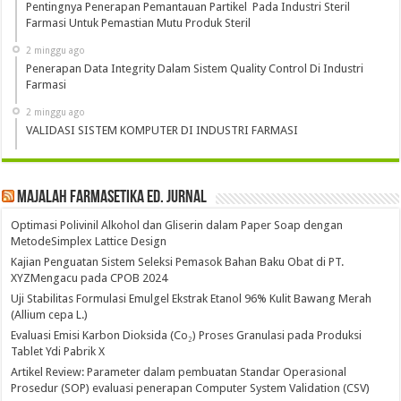
Pentingnya Penerapan Pemantauan Partikel Pada Industri Steril
Farmasi Untuk Pemastian Mutu Produk Steril
2 minggu ago
Penerapan Data Integrity Dalam Sistem Quality Control Di Industri
Farmasi
2 minggu ago
VALIDASI SISTEM KOMPUTER DI INDUSTRI FARMASI
Majalah Farmasetika Ed. Jurnal
Optimasi Polivinil Alkohol dan Gliserin dalam Paper Soap dengan
MetodeSimplex Lattice Design
Kajian Penguatan Sistem Seleksi Pemasok Bahan Baku Obat di PT.
XYZMengacu pada CPOB 2024
Uji Stabilitas Formulasi Emulgel Ekstrak Etanol 96% Kulit Bawang Merah
(Allium cepa L.)
Evaluasi Emisi Karbon Dioksida (Co₂) Proses Granulasi pada Produksi
Tablet Ydi Pabrik X
Artikel Review: Parameter dalam pembuatan Standar Operasional
Prosedur (SOP) evaluasi penerapan Computer System Validation (CSV)