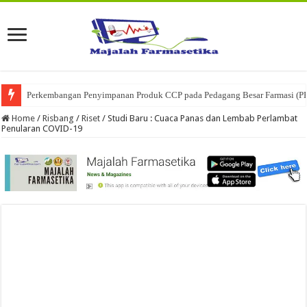
Perkembangan Penyimpanan Produk CCP pada Pedagang Besar Farmasi (P
Ketika Obat Menunggu Keputusan: Mengenal Peran Karantina Produk dalam
Home
/
Risbang
/
Riset
/
Studi Baru : Cuaca Panas dan Lembab Perlambat
Penularan COVID-19