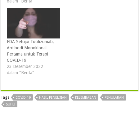
dalam "Berita"
FDA Setujui Tocilizumab,
Antibodi Monoklonal
Pertama untuk Terapi
COVID-19
23 Desember 2022
dalam "Berita"
Tags
COVID-19
HASIL PENELITIAN
KELEMBABAN
PENULARAN
SUHU