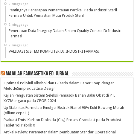
2 minggu ago
Pentingnya Penerapan Pemantauan Partikel Pada Industri Steril
Farmasi Untuk Pemastian Mutu Produk Steril
2 minggu ago
Penerapan Data Integrity Dalam Sistem Quality Control Di Industri
Farmasi
2 minggu ago
VALIDASI SISTEM KOMPUTER DI INDUSTRI FARMASI
Majalah Farmasetika Ed. Jurnal
Optimasi Polivinil Alkohol dan Gliserin dalam Paper Soap dengan
MetodeSimplex Lattice Design
Kajian Penguatan Sistem Seleksi Pemasok Bahan Baku Obat di PT.
XYZMengacu pada CPOB 2024
Uji Stabilitas Formulasi Emulgel Ekstrak Etanol 96% Kulit Bawang Merah
(Allium cepa L.)
Evaluasi Emisi Karbon Dioksida (Co₂) Proses Granulasi pada Produksi
Tablet Ydi Pabrik X
Artikel Review: Parameter dalam pembuatan Standar Operasional