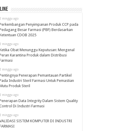
line
2 minggu ago
Perkembangan Penyimpanan Produk CCP pada
Pedagang Besar Farmasi (PBF) Berdasarkan
Ketentuan CDOB 2025
2 minggu ago
Ketika Obat Menunggu Keputusan: Mengenal
Peran Karantina Produk dalam Distribusi
Farmasi
2 minggu ago
Pentingnya Penerapan Pemantauan Partikel
Pada Industri Steril Farmasi Untuk Pemastian
Mutu Produk Steril
2 minggu ago
Penerapan Data Integrity Dalam Sistem Quality
Control Di Industri Farmasi
2 minggu ago
VALIDASI SISTEM KOMPUTER DI INDUSTRI
FARMASI