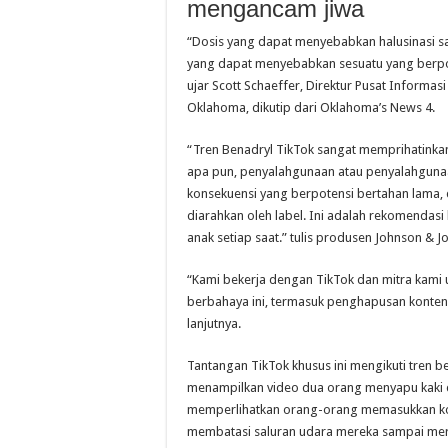
mengancam jiwa
“Dosis yang dapat menyebabkan halusinasi s
yang dapat menyebabkan sesuatu yang berpo
ujar Scott Schaeffer, Direktur Pusat Informas
Oklahoma, dikutip dari Oklahoma’s News 4.
“Tren Benadryl TikTok sangat memprihatinkan
apa pun, penyalahgunaan atau penyalahguna
konsekuensi yang berpotensi bertahan lama,
diarahkan oleh label. Ini adalah rekomendas
anak setiap saat.” tulis produsen Johnson & J
“Kami bekerja dengan TikTok dan mitra kami 
berbahaya ini, termasuk penghapusan konten d
lanjutnya.
Tantangan TikTok khusus ini mengikuti tren b
menampilkan video dua orang menyapu kaki da
memperlihatkan orang-orang memasukkan koin
membatasi saluran udara mereka sampai mer