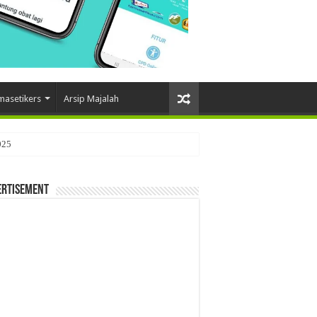
masetikers
Arsip Majalah
025
ertisement