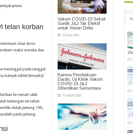
henhydramine
Vaksin COVID-19 Sekali
Te
Suntik J&J Tak Efektif
l telan korban
untuk Varian Delta
22 Juli 2021
 meminum obat dosis
merekam reaksi mereka dan
20
2
ma meninggal pada tanggal
Karena Pembekuan
pa banyak tablet Benadryl
Darah, Uji Klinik Vaksin
COVID-19 J&J
Dihentikan Sementara
2
ilarikan ke rumah sakit
15 April 2021
tuk tantangan tersebut.
miliki detak jantung 199,
asalah pada jantung.
2
nsi