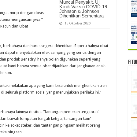
Muncul Penyakit, Uji
Klinik Vaksin COVID-19
Johnson & Johnson
angat mirip dengan dosis
Dihentikan Sementara
tensi mengancam jiwa.”
15 Oktober 2020
i Racun dan Obat
, berbahaya dan harus segera dihentikan. Seperti halnya obat
an dapat menyebabkan efek samping yang serius dengan
 dan produk Benadryl hanya boleh digunakan seperti yang
Fitu
i kuat kami bahwa semua obat dijauhkan dari jangkauan anak-
ohnson.
untuk melakukan apa yang kami bisa untuk menghentikan tren
i seluruh platform sosial yang menunjukkan perilaku ini.”
erbahaya lainnya di situs. ‘Tantangan pemecah tengkorak’
ri bawah lompatan tengah ketiga, ‘tantangan koin’
 ke soket steker, dan ‘tantangan pingsan’ melihat orang
eka pingsan.