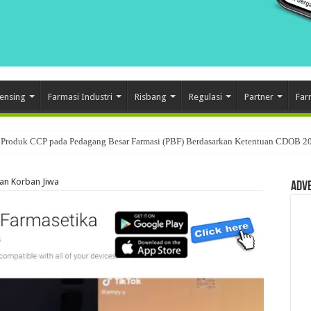
ensing
Farmasi Industri
Risbang
Regulasi
Partner
Far
Produk CCP pada Pedagang Besar Farmasi (PBF) Berdasarkan Ketentuan CDOB 2
lan Korban Jiwa
Adv