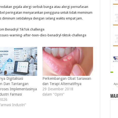
edakan gejala alergi serbuk bunga atau alergi pernafasan
l. Label peringatan menyarankan pengguna untuk tidak meminum
us diminum setidaknya dengan selang waktu empat jam.
from Benadryl TikTok challenge
ssues-warning-after-teen-dies-benadryl-tiktok-challenge
ya Digitalisasi
Perkembangan Obat Sariawan
n Dan Tantangan
dan Terapi Alternatifnya
roses Implementasinya
29 Desember 2018
dustri Farmasi
dalam "Opini"
Maj
2026
Farmasi Industri"