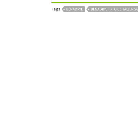
Tags
BENADRYL
BENADRYL TIKTOK CHALLENG