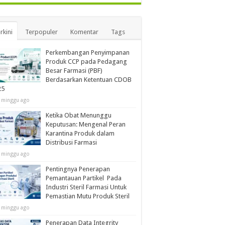
rkini
Terpopuler
Komentar
Tags
Perkembangan Penyimpanan
Produk CCP pada Pedagang
Besar Farmasi (PBF)
Berdasarkan Ketentuan CDOB
25
 minggu ago
Ketika Obat Menunggu
Keputusan: Mengenal Peran
Karantina Produk dalam
Distribusi Farmasi
 minggu ago
Pentingnya Penerapan
Pemantauan Partikel Pada
Industri Steril Farmasi Untuk
Pemastian Mutu Produk Steril
 minggu ago
Penerapan Data Integrity