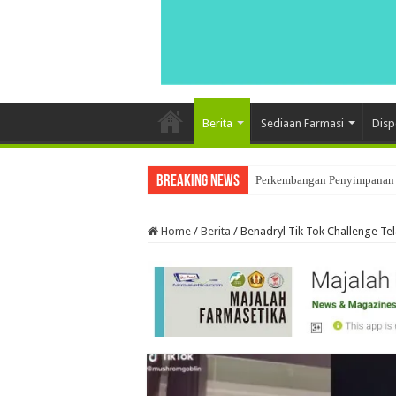
Berita
Sediaan Farmasi
Disp
Breaking News
Perkembangan Penyimpanan 
Home
/
Berita
/
Benadryl Tik Tok Challenge Te