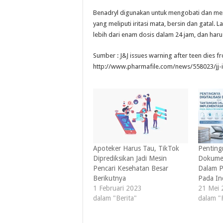
Benadryl digunakan untuk mengobati dan mer
yang meliputi iritasi mata, bersin dan gata
lebih dari enam dosis dalam 24 jam, dan har
Sumber : J&J issues warning after teen dies 
http://www.pharmafile.com/news/558023/jj-i
Apoteker Harus Tau, TikTok
Pentingn
Diprediksikan Jadi Mesin
Dokume
Pencari Kesehatan Besar
Dalam P
Berikutnya
Pada In
1 Februari 2023
21 Mei 
dalam "Berita"
dalam "