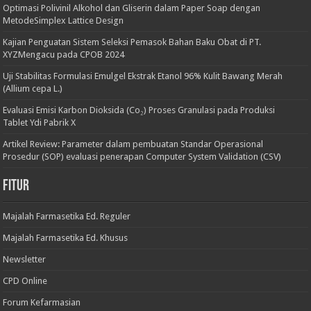
Optimasi Polivinil Alkohol dan Gliserin dalam Paper Soap dengan
MetodeSimplex Lattice Design
Kajian Penguatan Sistem Seleksi Pemasok Bahan Baku Obat di PT.
XYZMengacu pada CPOB 2024
Uji Stabilitas Formulasi Emulgel Ekstrak Etanol 96% Kulit Bawang Merah
(Allium cepa L.)
Evaluasi Emisi Karbon Dioksida (Co₂) Proses Granulasi pada Produksi
Tablet Ydi Pabrik X
Artikel Review: Parameter dalam pembuatan Standar Operasional
Prosedur (SOP) evaluasi penerapan Computer System Validation (CSV)
Fitur
Majalah Farmasetika Ed. Reguler
Majalah Farmasetika Ed. Khusus
Newsletter
CPD Online
Forum Kefarmasian