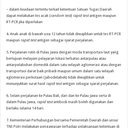
– dalam keadaan tertentu terkait ketentuan Satuan Tugas Daerah
dapat melakukan tes acak (
random test
)
rapid test
antigen maupun
RT-PCR jika diperlukan
4. Anak-anak di bawah usia 12 tahun tidak diwajibkan untuk tes RT-PCR
maupun
rapid test
antigen sebagai syarat perjalanan.
5. Perjalanan rutin di Pulau Jawa dengan moda transportasi laut yang
bertujuan melayani pelayaran lokasi terbatas antarpulau atau
antarpelabuhan domestik dalam satu wilayah aglomerasi atau dengan
transportasi darat baik pribadi maupun umum dalam satu wilayah
aglomerasi perkotaan (Jabodetabek) tidak diwajibkan untuk
menunjukkan surat hasil
rapid test
antigen sebagai syarat perjalanan.
6. Selain perjalanan ke Pulau Bali, dari dan ke Pulau Jawa serta di
dalam Pulau Jawa,
rapid test
antibodi masih boleh digunakan dan
berlaku selama 14 hari.
7. Kementerian Perhubungan bersama Pemerintah Daerah dan unsur
TNI Polri melakukan pengawasan terhadap pelaksanaan ketentuan di