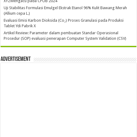
XYZMengacu pada CPOB 2024
Uji Stabilitas Formulasi Emulgel Ekstrak Etanol 96% Kulit Bawang Merah
(Allium cepa L.)
Evaluasi Emisi Karbon Dioksida (Co₂) Proses Granulasi pada Produksi
Tablet Ydi Pabrik X
Artikel Review: Parameter dalam pembuatan Standar Operasional
Prosedur (SOP) evaluasi penerapan Computer System Validation (CSV)
Advertisement