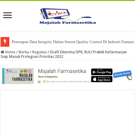
Penerapan Data Integrity Dalam Sistem Quality Control Di Industri Farmasi
Home
/
Berita
/
Regulasi
/
Draft Diterima DPR, RUU Praktik Kefarmasian
Siap Masuk Prolegnas Prioritas 2022