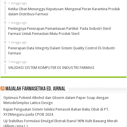
1 minggu ago
Ketika Obat Menunggu Keputusan: Mengenal Peran Karantina Produk
dalam Distribusi Farmasi
1 minggu ago
Pentingnya Penerapan Pemantauan Partikel Pada Industri Steril
Farmasi Untuk Pemastian Mutu Produk Steril
1 minggu ago
Penerapan Data Integrity Dalam Sistem Quality Control Di Industri
Farmasi
1 minggu ago
VALIDASI SISTEM KOMPUTER DI INDUSTRI FARMASI
Majalah Farmasetika Ed. Jurnal
Optimasi Polivinil Alkohol dan Gliserin dalam Paper Soap dengan
MetodeSimplex Lattice Design
Kajian Penguatan Sistem Seleksi Pemasok Bahan Baku Obat di PT.
XYZMengacu pada CPOB 2024
Uji Stabilitas Formulasi Emulgel Ekstrak Etanol 96% Kulit Bawang Merah
(Allium cepa L.)