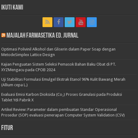
Ikuti Kami
Majalah Farmasetika Ed. Jurnal
Optimasi Polivinil Alkohol dan Gliserin dalam Paper Soap dengan
MetodeSimplex Lattice Design
Kajian Penguatan Sistem Seleksi Pemasok Bahan Baku Obat di PT.
XYZMengacu pada CPOB 2024
Uji Stabilitas Formulasi Emulgel Ekstrak Etanol 96% Kulit Bawang Merah
(Allium cepa L.)
Evaluasi Emisi Karbon Dioksida (Co₂) Proses Granulasi pada Produksi
Tablet Ydi Pabrik X
Artikel Review: Parameter dalam pembuatan Standar Operasional
Prosedur (SOP) evaluasi penerapan Computer System Validation (CSV)
Fitur