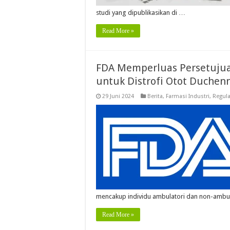
studi yang dipublikasikan di …
Read More »
FDA Memperluas Persetujua
untuk Distrofi Otot Duchen
29 Juni 2024
Berita
,
Farmasi Industri
,
Regula
mencakup individu ambulatori dan non-ambu
Read More »