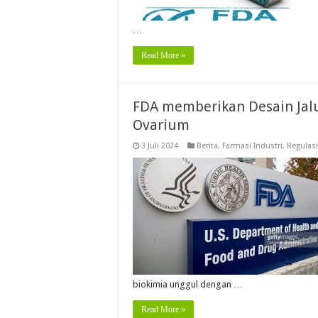
…
Read More »
FDA memberikan Desain Jal
Ovarium
3 Juli 2024
Berita
,
Farmasi Industri
,
Regulasi
biokimia unggul dengan …
Read More »