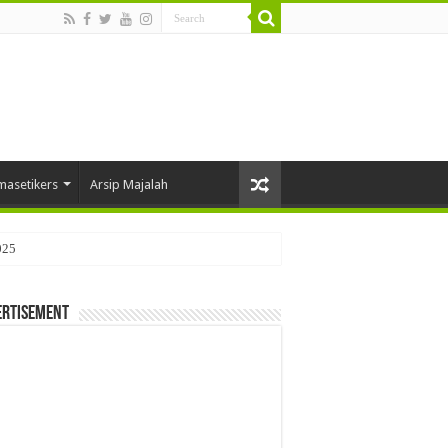
masetikers
Arsip Majalah
025
ertisement