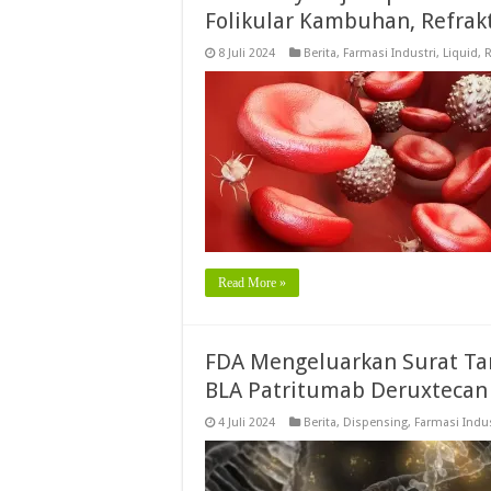
Folikular Kambuhan, Refrakt
8 Juli 2024
Berita
,
Farmasi Industri
,
Liquid
,
R
Read More »
FDA Mengeluarkan Surat T
BLA Patritumab Deruxtecan
4 Juli 2024
Berita
,
Dispensing
,
Farmasi Indus