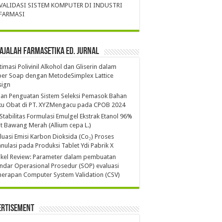
VALIDASI SISTEM KOMPUTER DI INDUSTRI
FARMASI
ajalah Farmasetika Ed. Jurnal
imasi Polivinil Alkohol dan Gliserin dalam
per Soap dengan MetodeSimplex Lattice
sign
ian Penguatan Sistem Seleksi Pemasok Bahan
ku Obat di PT. XYZMengacu pada CPOB 2024
 Stabilitas Formulasi Emulgel Ekstrak Etanol 96%
it Bawang Merah (Allium cepa L.)
luasi Emisi Karbon Dioksida (Co₂) Proses
nulasi pada Produksi Tablet Ydi Pabrik X
ikel Review: Parameter dalam pembuatan
ndar Operasional Prosedur (SOP) evaluasi
erapan Computer System Validation (CSV)
ertisement