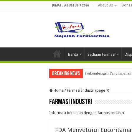
About Us
Donas
JUMAT , AGUSTUS 7 2026
Berita
Sediaan Farmasi
Dis
Breaking News
Perkembangan Penyimpanan 
Home
/
Farmasi Industri (page 7)
Farmasi Industri
Informasi berkaitan dengan farmasi industri
FDA Menyetujui Epcoritam