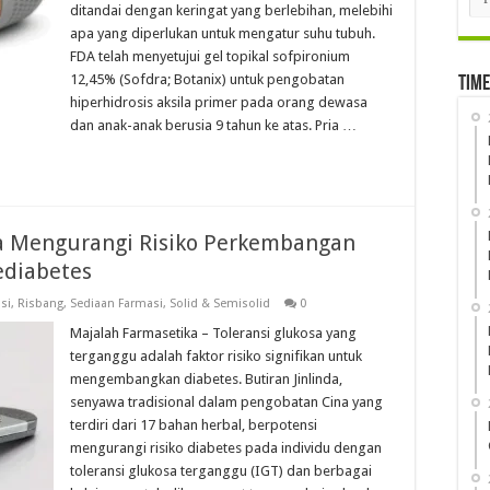
ditandai dengan keringat yang berlebihan, melebihi
apa yang diperlukan untuk mengatur suhu tubuh.
FDA telah menyetujui gel topikal sofpironium
12,45% (Sofdra; Botanix) untuk pengobatan
Time
hiperhidrosis aksila primer pada orang dewasa
dan anak-anak berusia 9 tahun ke atas. Pria …
na Mengurangi Risiko Perkembangan
ediabetes
si
,
Risbang
,
Sediaan Farmasi
,
Solid & Semisolid
0
Majalah Farmasetika – Toleransi glukosa yang
terganggu adalah faktor risiko signifikan untuk
mengembangkan diabetes. Butiran Jinlinda,
senyawa tradisional dalam pengobatan Cina yang
terdiri dari 17 bahan herbal, berpotensi
mengurangi risiko diabetes pada individu dengan
toleransi glukosa terganggu (IGT) dan berbagai