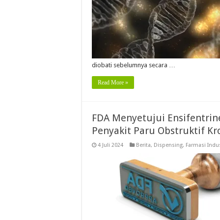
diobati sebelumnya secara …
Read More »
FDA Menyetujui Ensifentri
Penyakit Paru Obstruktif Kr
4 Juli 2024
Berita
,
Dispensing
,
Farmasi Indus