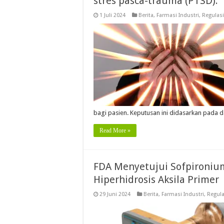
stres pasca-trauma (PTSD).
1 Juli 2024
Berita
,
Farmasi Industri
,
Regulasi
bagi pasien. Keputusan ini didasarkan pada 
Read More »
FDA Menyetujui Sofpironiu
Hiperhidrosis Aksila Primer
29 Juni 2024
Berita
,
Farmasi Industri
,
Regula