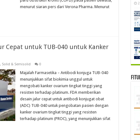
paru obstruktif kronis (COPD) pada pasien dewasa,
2
menurut siaran pers dari Verona Pharma. Menurut
ur Cepat untuk TUB-040 untuk Kanker
,
Solid & Semisolid
0
Majalah Farmasetika – Antibodi konjuga TUB-040
Fitu
menunjukkan sifat biokimia unggul untuk
mengobati kanker ovarium tingkat tinggi yang
resisten terhadap platinum. FDA memberikan
desain jalur cepat untuk antibodi konjugat obat
(ADC) TUB-040 untuk pengobatan pasien dengan
kanker ovarium tingkat tinggi yang resisten
terhadap platinum (PROC), yang menunjukkan sifat