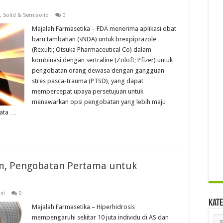
,
Solid & Semisolid
0
Majalah Farmasetika – FDA menerima aplikasi obat
baru tambahan (sNDA) untuk brexpiprazole
(Rexulti; Otsuka Pharmaceutical Co) dalam
kombinasi dengan sertraline (Zoloft; Pfizer) untuk
pengobatan orang dewasa dengan gangguan
stres pasca-trauma (PTSD), yang dapat
mempercepat upaya persetujuan untuk
menawarkan opsi pengobatan yang lebih maju
data …
m, Pengobatan Pertama untuk
si
0
Kate
Majalah Farmasetika – Hiperhidrosis
mempengaruhi sekitar 10 juta individu di AS dan
Kat