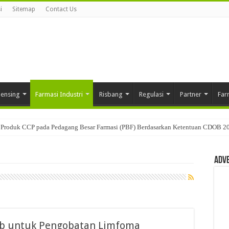
i
Sitemap
Contact Us
pensing
Farmasi Industri
Risbang
Regulasi
Partner
Far
Produk CCP pada Pedagang Besar Farmasi (PBF) Berdasarkan Ketentuan CDOB 2
Adv
ab untuk Pengobatan Limfoma