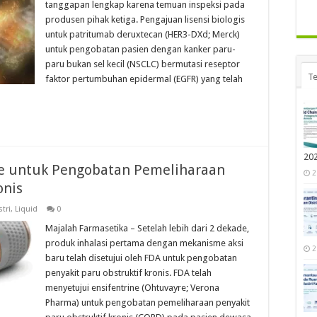
tanggapan lengkap karena temuan inspeksi pada
produsen pihak ketiga. Pengajuan lisensi biologis
untuk patritumab deruxtecan (HER3-DXd; Merck)
untuk pengobatan pasien dengan kanker paru-
paru bukan sel kecil (NSCLC) bermutasi reseptor
Te
faktor pertumbuhan epidermal (EGFR) yang telah
20
ne untuk Pengobatan Pemeliharaan
2
onis
tri
,
Liquid
0
Majalah Farmasetika – Setelah lebih dari 2 dekade,
produk inhalasi pertama dengan mekanisme aksi
2
baru telah disetujui oleh FDA untuk pengobatan
penyakit paru obstruktif kronis. FDA telah
menyetujui ensifentrine (Ohtuvayre; Verona
Pharma) untuk pengobatan pemeliharaan penyakit