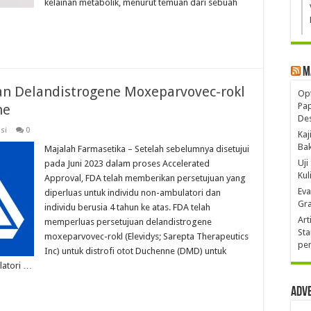
kelainan metabolik, menurut temuan dari sebuah
M
n Delandistrogene Moxeparvovec-rokl
Opt
Pa
ne
De
si
0
Kaj
Ba
Majalah Farmasetika – Setelah sebelumnya disetujui
Uji
pada Juni 2023 dalam proses Accelerated
Kul
Approval, FDA telah memberikan persetujuan yang
Eva
diperluas untuk individu non-ambulatori dan
Gra
individu berusia 4 tahun ke atas. FDA telah
Art
memperluas persetujuan delandistrogene
Sta
moxeparvovec-rokl (Elevidys; Sarepta Therapeutics
pen
Inc) untuk distrofi otot Duchenne (DMD) untuk
latori …
Adv