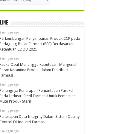
line
2 minggu ago
Perkembangan Penyimpanan Produk CCP pada
Pedagang Besar Farmasi (PBF) Berdasarkan
Ketentuan CDOB 2025
2 minggu ago
Ketika Obat Menunggu Keputusan: Mengenal
Peran Karantina Produk dalam Distribusi
Farmasi
2 minggu ago
Pentingnya Penerapan Pemantauan Partikel
Pada Industri Steril Farmasi Untuk Pemastian
Mutu Produk Steril
2 minggu ago
Penerapan Data Integrity Dalam Sistem Quality
Control Di Industri Farmasi
2 minggu ago