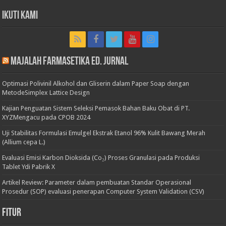
Ikuti Kami
Majalah Farmasetika Ed. Jurnal
Optimasi Polivinil Alkohol dan Gliserin dalam Paper Soap dengan
MetodeSimplex Lattice Design
Kajian Penguatan Sistem Seleksi Pemasok Bahan Baku Obat di PT.
XYZMengacu pada CPOB 2024
Uji Stabilitas Formulasi Emulgel Ekstrak Etanol 96% Kulit Bawang Merah
(Allium cepa L.)
Evaluasi Emisi Karbon Dioksida (Co₂) Proses Granulasi pada Produksi
Tablet Ydi Pabrik X
Artikel Review: Parameter dalam pembuatan Standar Operasional
Prosedur (SOP) evaluasi penerapan Computer System Validation (CSV)
Fitur