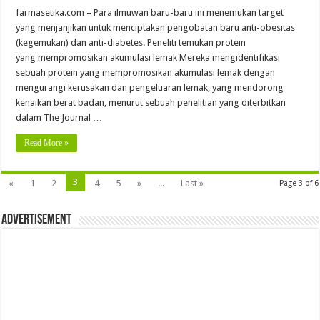
farmasetika.com – Para ilmuwan baru-baru ini menemukan target
yang menjanjikan untuk menciptakan pengobatan baru anti-obesitas
(kegemukan) dan anti-diabetes. Peneliti temukan protein
yang mempromosikan akumulasi lemak Mereka mengidentifikasi
sebuah protein yang mempromosikan akumulasi lemak dengan
mengurangi kerusakan dan pengeluaran lemak, yang mendorong
kenaikan berat badan, menurut sebuah penelitian yang diterbitkan
dalam The Journal …
Read More »
3
«
1
2
4
5
»
...
Last »
Page 3 of 6
Advertisement