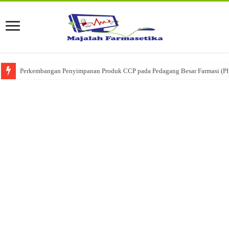
Ketika Obat Menunggu Keputusan: Mengenal Peran Karantina Produk dalam