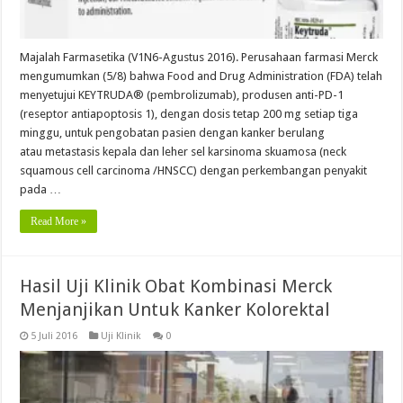
Majalah Farmasetika (V1N6-Agustus 2016). Perusahaan farmasi Merck
mengumumkan (5/8) bahwa Food and Drug Administration (FDA) telah
menyetujui KEYTRUDA® (pembrolizumab), produsen anti-PD-1
(reseptor antiapoptosis 1), dengan dosis tetap 200 mg setiap tiga
minggu, untuk pengobatan pasien dengan kanker berulang
atau metastasis kepala dan leher sel karsinoma skuamosa (neck
squamous cell carcinoma /HNSCC) dengan perkembangan penyakit
pada …
Read More »
Hasil Uji Klinik Obat Kombinasi Merck
Menjanjikan Untuk Kanker Kolorektal
5 Juli 2016
Uji Klinik
0