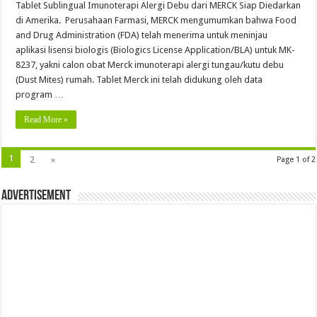
Tablet Sublingual Imunoterapi Alergi Debu dari MERCK Siap Diedarkan
di Amerika. Perusahaan Farmasi, MERCK mengumumkan bahwa Food
and Drug Administration (FDA) telah menerima untuk meninjau
aplikasi lisensi biologis (Biologics License Application/BLA) untuk MK-
8237, yakni calon obat Merck imunoterapi alergi tungau/kutu debu
(Dust Mites) rumah. Tablet Merck ini telah didukung oleh data
program …
Read More »
1
2
»
Page 1 of 2
Advertisement