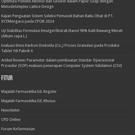
Optimasi Polivinil Alkohol dan Gliserin dalam Paper Soap dengan
MetodeSimplex Lattice Design
Kajian Penguatan Sistem Seleksi Pemasok Bahan Baku Obat di PT.
XYZMengacu pada CPOB 2024
Uji Stabilitas Formulasi Emulgel Ekstrak Etanol 96% Kulit Bawang Merah
(Allium cepa L.)
Evaluasi Emisi Karbon Dioksida (Co₂) Proses Granulasi pada Produksi
Tablet Ydi Pabrik X
Artikel Review: Parameter dalam pembuatan Standar Operasional
Prosedur (SOP) evaluasi penerapan Computer System Validation (CSV)
Fitur
Majalah Farmasetika Ed. Reguler
Majalah Farmasetika Ed. Khusus
Newsletter
CPD Online
Forum Kefarmasian