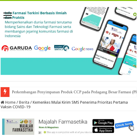
Perkembangan Penyimpanan Produk CCP pada Pedagang Besar Farmasi (P
Ketika Obat Menunggu Keputusan: Mengenal Peran Karantina Produk dalam
Home
/
Berita
/
Kemenkes Mulai Kirim SMS Penerima Prioritas Pertama
Vaksin COVID-19