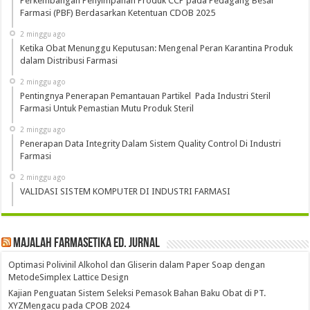
Perkembangan Penyimpanan Produk CCP pada Pedagang Besar
Farmasi (PBF) Berdasarkan Ketentuan CDOB 2025
2 minggu ago
Ketika Obat Menunggu Keputusan: Mengenal Peran Karantina Produk
dalam Distribusi Farmasi
2 minggu ago
Pentingnya Penerapan Pemantauan Partikel Pada Industri Steril
Farmasi Untuk Pemastian Mutu Produk Steril
2 minggu ago
Penerapan Data Integrity Dalam Sistem Quality Control Di Industri
Farmasi
2 minggu ago
VALIDASI SISTEM KOMPUTER DI INDUSTRI FARMASI
Majalah Farmasetika Ed. Jurnal
Optimasi Polivinil Alkohol dan Gliserin dalam Paper Soap dengan
MetodeSimplex Lattice Design
Kajian Penguatan Sistem Seleksi Pemasok Bahan Baku Obat di PT.
XYZMengacu pada CPOB 2024