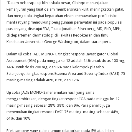
“Dalam beberapa uji klinis skala besar, Cibinqo menunjukkan
kemanjuran yang kuat dalam membersihkan kulit, meningkatkan gatal,
dan mengelola tingkat keparahan eksim, menawarkan profil risiko-
manfaat yang mendukung penggunaan perawatan ini pada populasi
pasien yang disetujui FDA, ” kata Jonathan Silverberg, MD, PhD, MPH,
di departemen dermatologi di Fakultas Kedokteran dan Ilmu
Kesehatan Universitas George Washington, dalam siaran pers.
Dalam uji coba JADE MONO-1, tingkat respons Investigator Global
Assessment (IGA) pada minggu ke-12 adalah 24% untuk dosis 100 mg,
44% untuk dosis 200 mg, dan 8% pada kelompok plasebo.
Selanjutnya, tingkat respons Eczema Area and Severity Index (EASI)-75
masing-masing adalah 40%, 62%, dan 12%.
Uji coba JADE MONO-2 menemukan hasil yang sama
menggembirakan, dengan tingkat respons IGA pada minggu ke-12
masing-masing sebesar 28%, 38%, dan 9%. Para peneliti juga
menemukan tingkat respons EASI-75 masing-masing sebesar 44%,
61%, dan 10%.
Efek samping yang paling umum dilaporkan pada 5% atau lebih