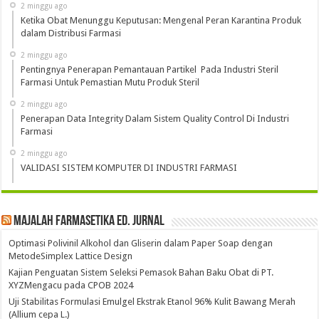
2 minggu ago
Ketika Obat Menunggu Keputusan: Mengenal Peran Karantina Produk
dalam Distribusi Farmasi
2 minggu ago
Pentingnya Penerapan Pemantauan Partikel Pada Industri Steril
Farmasi Untuk Pemastian Mutu Produk Steril
2 minggu ago
Penerapan Data Integrity Dalam Sistem Quality Control Di Industri
Farmasi
2 minggu ago
VALIDASI SISTEM KOMPUTER DI INDUSTRI FARMASI
Majalah Farmasetika Ed. Jurnal
Optimasi Polivinil Alkohol dan Gliserin dalam Paper Soap dengan
MetodeSimplex Lattice Design
Kajian Penguatan Sistem Seleksi Pemasok Bahan Baku Obat di PT.
XYZMengacu pada CPOB 2024
Uji Stabilitas Formulasi Emulgel Ekstrak Etanol 96% Kulit Bawang Merah
(Allium cepa L.)