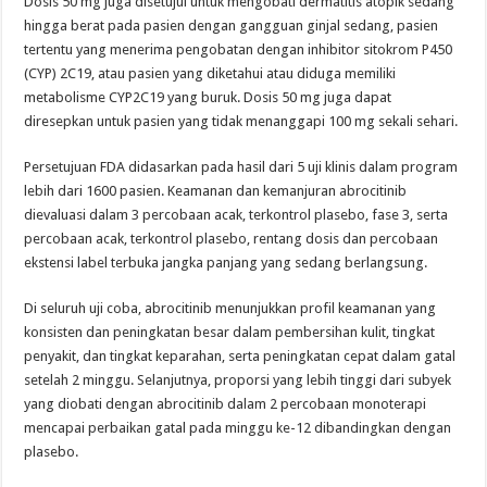
Dosis 50 mg juga disetujui untuk mengobati dermatitis atopik sedang
hingga berat pada pasien dengan gangguan ginjal sedang, pasien
tertentu yang menerima pengobatan dengan inhibitor sitokrom P450
(CYP) 2C19, atau pasien yang diketahui atau diduga memiliki
metabolisme CYP2C19 yang buruk. Dosis 50 mg juga dapat
diresepkan untuk pasien yang tidak menanggapi 100 mg sekali sehari.
Persetujuan FDA didasarkan pada hasil dari 5 uji klinis dalam program
lebih dari 1600 pasien. Keamanan dan kemanjuran abrocitinib
dievaluasi dalam 3 percobaan acak, terkontrol plasebo, fase 3, serta
percobaan acak, terkontrol plasebo, rentang dosis dan percobaan
ekstensi label terbuka jangka panjang yang sedang berlangsung.
Di seluruh uji coba, abrocitinib menunjukkan profil keamanan yang
konsisten dan peningkatan besar dalam pembersihan kulit, tingkat
penyakit, dan tingkat keparahan, serta peningkatan cepat dalam gatal
setelah 2 minggu. Selanjutnya, proporsi yang lebih tinggi dari subyek
yang diobati dengan abrocitinib dalam 2 percobaan monoterapi
mencapai perbaikan gatal pada minggu ke-12 dibandingkan dengan
plasebo.