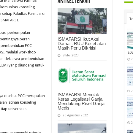
Artikel Terkait
nat Mahasiswa Farmasi
 komunitas konseling
 setiap Fakultas Farmasi di
Te
 ISMAFARSI.
ibusi perkumpulan
ISMAFARSI Ikut Aksi
 pentingnya peran
Damai : RUU Kesehatan
si pembentukan PCC
Masih Perlu Dikritisi
RSI melalui workshop
20
8 Mei 2023
gan deklarasi pembentukan
2
(LEM) yang diundang untuk
2
ISMAFARSI Menolak
nya disebut PCC merupakan
Keras Legalisasi Ganja,
alah latihan konseling
Mendukung Riset Ganja
Medis
tiap universitas.
20 Agustus 2022
2
 mampu memenuhi prinsip