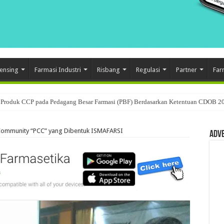
ensing
Farmasi Industri
Risbang
Regulasi
Partner
Far
Produk CCP pada Pedagang Besar Farmasi (PBF) Berdasarkan Ketentuan CDOB 2
 Community “PCC” yang Dibentuk ISMAFARSI
Adv