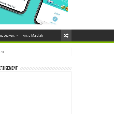
masetikers
Arsip Majalah
025
ertisement