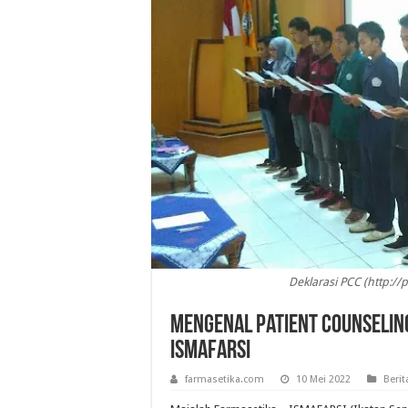
Deklarasi PCC (http:/
Mengenal Patient Counselin
ISMAFARSI
farmasetika.com
10 Mei 2022
Berit