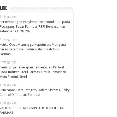
line
2 minggu ago
Perkembangan Penyimpanan Produk CCP pada
Pedagang Besar Farmasi (PBF) Berdasarkan
Ketentuan CDOB 2025
2 minggu ago
Ketika Obat Menunggu Keputusan: Mengenal
Peran Karantina Produk dalam Distribusi
Farmasi
2 minggu ago
Pentingnya Penerapan Pemantauan Partikel
Pada Industri Steril Farmasi Untuk Pemastian
Mutu Produk Steril
2 minggu ago
Penerapan Data Integrity Dalam Sistem Quality
Control Di Industri Farmasi
2 minggu ago
VALIDASI SISTEM KOMPUTER DI INDUSTRI
FARMASI