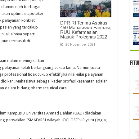
t diamini oleh berbagai
akan optimasi apoteker
k pelayanan konkret
DPR RI Terima Aspirasi
 pasien yang tercakup
450 Mahasiswa Farmasi,
RUU Kefarmasian
nilai lainnya seperti
Masuk Prolegnas 2022
r pun termasuk di
20 November 2021
sian dalam meningkatkan
Fitu
 pelayanan telah berlangsung cukup lama. Namun suatu
professional tidak cukup efektif jika nilai-nilai pelayanan
ndidikan. Mahasiswa sebagai kader profesi kesehatan adalah
aan dalam bidang pharmaceutical care.
orium Kampus 3 Universitas Ahmad Dahlan (UAD) diadakan
ing perwakilan ISMAFARSI wilayah JOGLOSEPUR yaitu (Jogja,