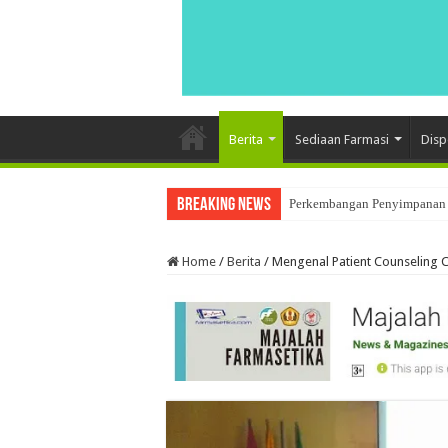
Berita
Sediaan Farmasi
Disp
Breaking News
Perkembangan Penyimpanan 
Home
/
Berita
/
Mengenal Patient Counseling