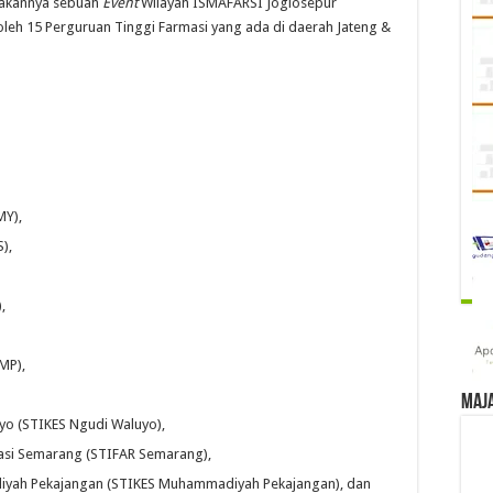
dakannya sebuah
Event
Wilayah ISMAFARSI Joglosepur
i oleh 15 Perguruan Tinggi Farmasi yang ada di daerah Jateng &
MY),
S),
),
,
UMP),
Maj
yo (STIKES Ngudi Waluyo),
masi Semarang (STIFAR Semarang),
iyah Pekajangan (STIKES Muhammadiyah Pekajangan), dan