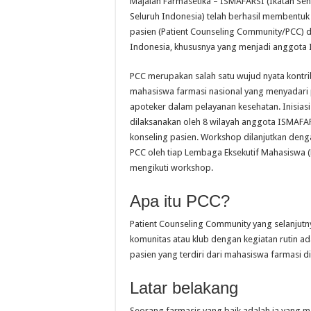
Majalah Farmasetika – ISMAFARSI (Ikatan Se
Seluruh Indonesia) telah berhasil membentuk
pasien (Patient Counseling Community/PCC) di
Indonesia, khususnya yang menjadi anggota
PCC merupakan salah satu wujud nyata kontr
mahasiswa farmasi nasional yang menyadari
apoteker dalam pelayanan kesehatan. Inisia
dilaksanakan oleh 8 wilayah anggota ISMAFA
konseling pasien. Workshop dilanjutkan den
PCC oleh tiap Lembaga Eksekutif Mahasiswa 
mengikuti workshop.
Apa itu PCC?
Patient Counseling Community yang selanjut
komunitas atau klub dengan kegiatan rutin ad
pasien yang terdiri dari mahasiswa farmasi di 
Latar belakang
Seorang farmasis yang baik adalah ia yang