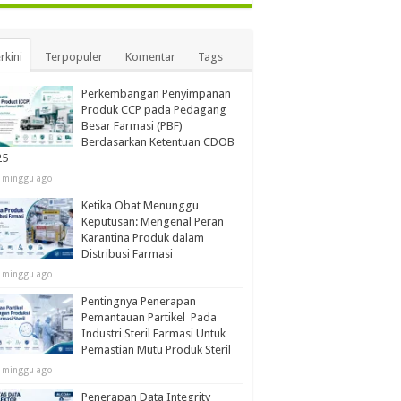
rkini
Terpopuler
Komentar
Tags
Perkembangan Penyimpanan
Produk CCP pada Pedagang
Besar Farmasi (PBF)
Berdasarkan Ketentuan CDOB
25
 minggu ago
Ketika Obat Menunggu
Keputusan: Mengenal Peran
Karantina Produk dalam
Distribusi Farmasi
 minggu ago
Pentingnya Penerapan
Pemantauan Partikel Pada
Industri Steril Farmasi Untuk
Pemastian Mutu Produk Steril
 minggu ago
Penerapan Data Integrity