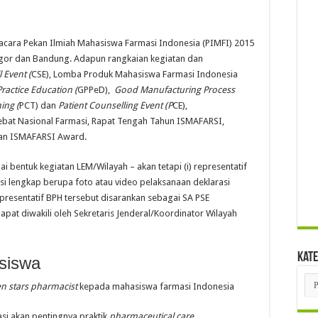
acara Pekan Ilmiah Mahasiswa Farmasi Indonesia (PIMFI) 2015
angor dan Bandung. Adapun rangkaian kegiatan dan
l Event (
CSE), Lomba Produk Mahasiswa Farmasi Indonesia
actice Education (
GPPeD),
Good Manufacturing Process
ing (
PCT) dan
Patient Counselling Event (P
CE),
ebat Nasional Farmasi, Rapat Tengah Tahun ISMAFARSI,
dan ISMAFARSI Award.
i bentuk kegiatan LEM/Wilayah – akan tetapi (i) representatif
asi lengkap berupa foto atau video pelaksanaan deklarasi
epresentatif BPH tersebut disarankan sebagai SA PSE
apat diwakili oleh Sekretaris Jenderal/Koordinator Wilayah
Kate
siswa
Kat
n stars pharmacist
kepada mahasiswa farmasi Indonesia
si akan pentingnya praktik
pharmaceutical care