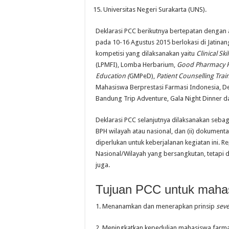
Universitas Negeri Surakarta (UNS).
Deklarasi PCC berikutnya bertepatan dengan 
pada 10-16 Agustus 2015 berlokasi di Jatin
kompetisi yang dilaksanakan yaitu
Clinical Skil
(LPMFI), Lomba Herbarium,
Good Pharmacy Pr
Education (
GMPeD),
Patient Counselling Train
Mahasiswa Berprestasi Farmasi Indonesia, D
Bandung Trip Adventure, Gala Night Dinner 
Deklarasi PCC selanjutnya dilaksanakan sebaga
BPH wilayah atau nasional, dan (ii) dokument
diperlukan untuk keberjalanan kegiatan ini. R
Nasional/Wilayah yang bersangkutan, tetapi d
juga.
Tujuan PCC untuk maha
1. Menanamkan dan menerapkan prinsip
seve
2. Meningkatkan kepedulian mahasiswa farma