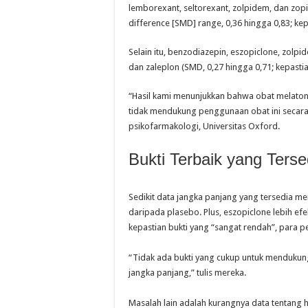
lemborexant, seltorexant, zolpidem, dan zopi
difference [SMD] range, 0,36 hingga 0,83; kep
Selain itu, benzodiazepin, eszopiclone, zolpi
dan zaleplon (SMD, 0,27 hingga 0,71; kepasti
“Hasil kami menunjukkan bahwa obat melatone
tidak mendukung penggunaan obat ini secara t
psikofarmakologi, Universitas Oxford.
Bukti Terbaik yang Terse
Sedikit data jangka panjang yang tersedia m
daripada plasebo. Plus, eszopiclone lebih ef
kepastian bukti yang “sangat rendah”, para p
“Tidak ada bukti yang cukup untuk menduku
jangka panjang,” tulis mereka.
Masalah lain adalah kurangnya data tentang h