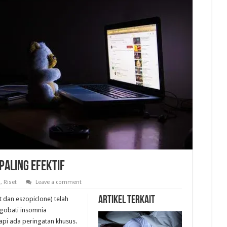
 Paling Efektif
a
,
Riset
Leave a comment
Artikel Terkait
 dan eszopiclone) telah
gobati insomnia
tapi ada peringatan khusus.