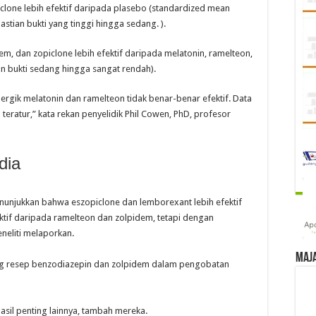
clone lebih efektif daripada plasebo (standardized mean
astian bukti yang tinggi hingga sedang. ).
dem, dan zopiclone lebih efektif daripada melatonin, ramelteon,
an bukti sedang hingga sangat rendah).
rgik melatonin dan ramelteon tidak benar-benar efektif. Data
eratur,” kata rekan penyelidik Phil Cowen, PhD, profesor
dia
enunjukkan bahwa eszopiclone dan lemborexant lebih efektif
ektif daripada ramelteon dan zolpidem, tetapi dengan
eneliti melaporkan.
Maj
ng resep benzodiazepin dan zolpidem dalam pengobatan
asil penting lainnya, tambah mereka.