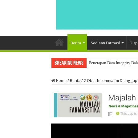
Berita
Sediaan Farmasi
Disp
Breaking News
Penerapan Data Integrity Dal
VALIDASI SISTEM KOMPUT
Home
/
Berita
/
2 Obat Insomnia Ini Dianggap P