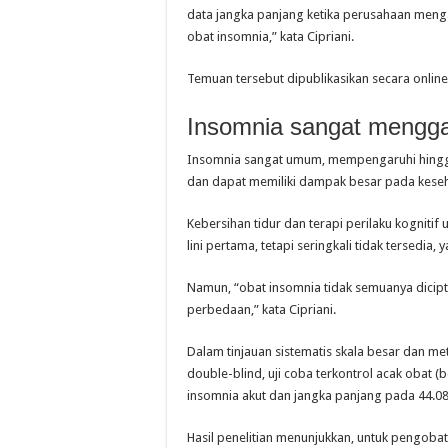
data jangka panjang ketika perusahaan meng
obat insomnia,” kata Cipriani.
Temuan tersebut dipublikasikan secara online 1
Insomnia sangat mengg
Insomnia sangat umum, mempengaruhi hingga
dan dapat memiliki dampak besar pada keseha
Kebersihan tidur dan terapi perilaku kognit
lini pertama, tetapi seringkali tidak tersedi
Namun, “obat insomnia tidak semuanya dicip
perbedaan,” kata Cipriani.
Dalam tinjauan sistematis skala besar dan met
double-blind, uji coba terkontrol acak obat (
insomnia akut dan jangka panjang pada 44.089
Hasil penelitian menunjukkan, untuk pengobat