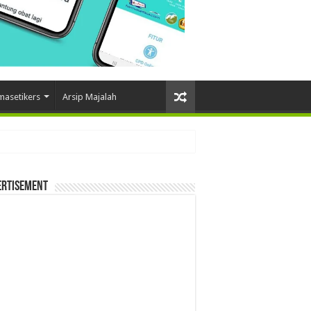
masetikers
Arsip Majalah
ertisement