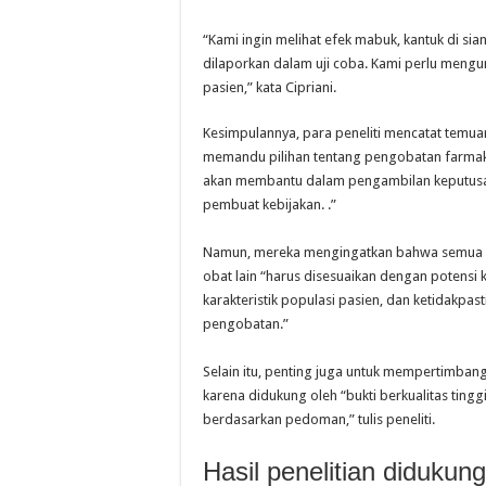
“Kami ingin melihat efek mabuk, kantuk di sian
dilaporkan dalam uji coba. Kami perlu mengum
pasien,” kata Cipriani.
Kesimpulannya, para peneliti mencatat temuan 
memandu pilihan tentang pengobatan farma
akan membantu dalam pengambilan keputusan
pembuat kebijakan. .”
Namun, mereka mengingatkan bahwa semua 
obat lain “harus disesuaikan dengan potensi ket
karakteristik populasi pasien, dan ketidakpas
pengobatan.”
Selain itu, penting juga untuk mempertimba
karena didukung oleh “bukti berkualitas tin
berdasarkan pedoman,” tulis peneliti.
Hasil penelitian didukung