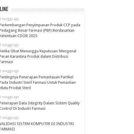
line
2 minggu ago
Perkembangan Penyimpanan Produk CCP pada
Pedagang Besar Farmasi (PBF) Berdasarkan
Ketentuan CDOB 2025
2 minggu ago
Ketika Obat Menunggu Keputusan: Mengenal
Peran Karantina Produk dalam Distribusi
Farmasi
2 minggu ago
Pentingnya Penerapan Pemantauan Partikel
Pada Industri Steril Farmasi Untuk Pemastian
Mutu Produk Steril
2 minggu ago
Penerapan Data Integrity Dalam Sistem Quality
Control Di Industri Farmasi
2 minggu ago
VALIDASI SISTEM KOMPUTER DI INDUSTRI
FARMASI