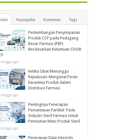
rkini
Terpopuler
Komentar
Tags
Perkembangan Penyimpanan
Produk CCP pada Pedagang
Besar Farmasi (PBF)
Berdasarkan Ketentuan CDOB
25
 minggu ago
Ketika Obat Menunggu
Keputusan: Mengenal Peran
Karantina Produk dalam
Distribusi Farmasi
 minggu ago
Pentingnya Penerapan
Pemantauan Partikel Pada
Industri Steril Farmasi Untuk
Pemastian Mutu Produk Steril
 minggu ago
Penerapan Data Integrity