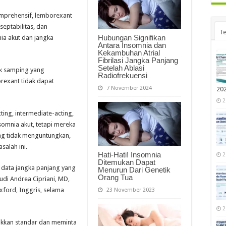
komprehensif, lemborexant
eptabilitas, dan
Te
Hubungan Signifikan
nia akut dan jangka
Antara Insomnia dan
Kekambuhan Atrial
Fibrilasi Jangka Panjang
Setelah Ablasi
k samping yang
Radiofrekuensi
rexant tidak dapat
7 November 2024
20
2
ing, intermediate-acting,
somnia akut, tetapi mereka
ang tidak menguntungkan,
salah ini.
Hati-Hati! Insomnia
2
Ditemukan Dapat
 data jangka panjang yang
Menurun Dari Genetik
Orang Tua
udi Andrea Cipriani, MD,
Oxford, Inggris, selama
23 November 2023
2
aikkan standar dan meminta