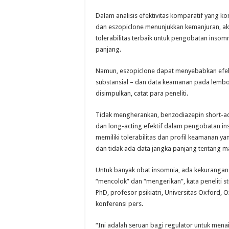
Dalam analisis efektivitas komparatif yang 
dan eszopiclone menunjukkan kemanjuran, aks
tolerabilitas terbaik untuk pengobatan insom
panjang.
Namun, eszopiclone dapat menyebabkan efe
substansial – dan data keamanan pada lembo
disimpulkan, catat para peneliti.
Tidak mengherankan, benzodiazepin short-act
dan long-acting efektif dalam pengobatan in
memiliki tolerabilitas dan profil keamanan y
dan tidak ada data jangka panjang tentang ma
Untuk banyak obat insomnia, ada kekurangan
“mencolok” dan “mengerikan”, kata peneliti st
PhD, profesor psikiatri, Universitas Oxford, 
konferensi pers.
“Ini adalah seruan bagi regulator untuk men