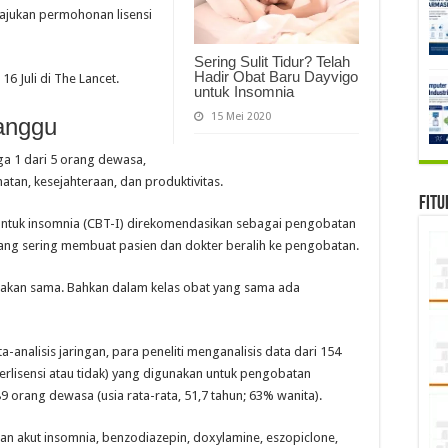
ajukan permohonan lisensi
Sering Sulit Tidur? Telah
Hadir Obat Baru Dayvigo
6 Juli di The Lancet.
untuk Insomnia
15 Mei 2020
anggu
 1 dari 5 orang dewasa,
tan, kesejahteraan, dan produktivitas.
Fitu
if untuk insomnia (CBT-I) direkomendasikan sebagai pengobatan
a, yang sering membuat pasien dan dokter beralih ke pengobatan.
takan sama. Bahkan dalam kelas obat yang sama ada
a-analisis jaringan, para peneliti menganalisis data dari 154
berlisensi atau tidak) yang digunakan untuk pengobatan
 orang dewasa (usia rata-rata, 51,7 tahun; 63% wanita).
an akut insomnia, benzodiazepin, doxylamine, eszopiclone,