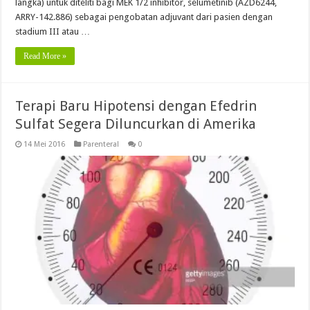
langka) untuk diteliti bagi MEK 1/2 inhibitor, selumetinib (AZD6244,
ARRY-142.886) sebagai pengobatan adjuvant dari pasien dengan
stadium III atau …
Read More »
Terapi Baru Hipotensi dengan Efedrin
Sulfat Segera Diluncurkan di Amerika
14 Mei 2016
Parenteral
0