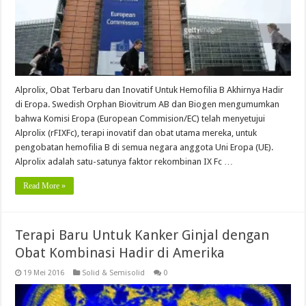
Alprolix, Obat Terbaru dan Inovatif Untuk Hemofilia B Akhirnya Hadir
di Eropa. Swedish Orphan Biovitrum AB dan Biogen mengumumkan
bahwa Komisi Eropa (European Commision/EC) telah menyetujui
Alprolix (rFIXFc), terapi inovatif dan obat utama mereka, untuk
pengobatan hemofilia B di semua negara anggota Uni Eropa (UE).
Alprolix adalah satu-satunya faktor rekombinan IX Fc …
Read More »
Terapi Baru Untuk Kanker Ginjal dengan
Obat Kombinasi Hadir di Amerika
19 Mei 2016
Solid & Semisolid
0