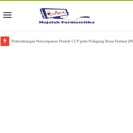
Ketika Obat Menunggu Keputusan: Mengenal Peran Karantina Produk dalam