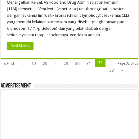
Menargetkan Ke Sel. AS Food and Drug Administration kemarin
(11/4) menyetujui Venclexta (venetoclax) untuk pengobatan pasien
dengan leukemia limfositik kronis (chronic lymphocytic leukemia/CLL)
yang memiliki kelainan kromosom yang disebut penghapusan pada
kromosom 17 (17p deletion) dan yang telah diobati dengan
setidaknya satu terapi sebelumnya. Venclexta adalah …
Read More »
32
« First
...
10
20
«
29
30
31
Page 32 of 33
33
»
Advertisement