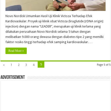
Novo Nordisk Umumkan Hasil Uji Klinik Victoza Terhadap Efek
Kardiovaskular. Proyek uji klinik obat Victoza (liraglutide [rDNA origin]
injection) dengan nama “LEADER”, merupakan uji klinik terlama yang
dilakukan perusahaan Novo Nordisk selama 5 tahun dengan
melibatkan 9.000 orang dewasa dengan diabetes tipe 2 yang memilki
faktor resiko tinggi terhadap efek samping kardiovaskular. …
Read More »
5
«
1
2
3
4
Page 5 of 5
Advertisement