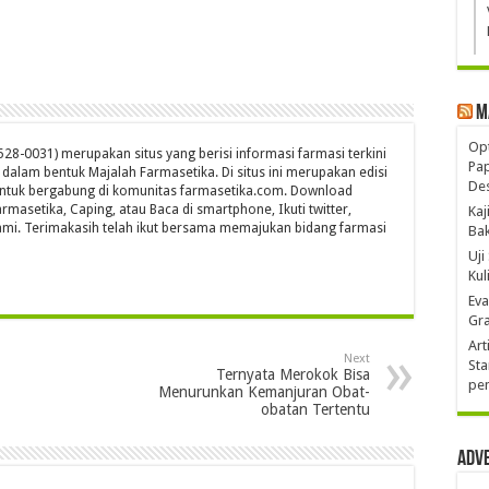
M
Opt
28-0031) merupakan situs yang berisi informasi farmasi terkini
Pa
s dalam bentuk Majalah Farmasetika. Di situs ini merupakan edisi
De
untuk bergabung di komunitas farmasetika.com. Download
rmasetika, Caping, atau Baca di smartphone, Ikuti twitter,
Kaj
mi. Terimakasih telah ikut bersama memajukan bidang farmasi
Ba
Uji
Kul
Eva
Gra
Art
Next
Sta
Ternyata Merokok Bisa
pen
Menurunkan Kemanjuran Obat-
obatan Tertentu
Adv