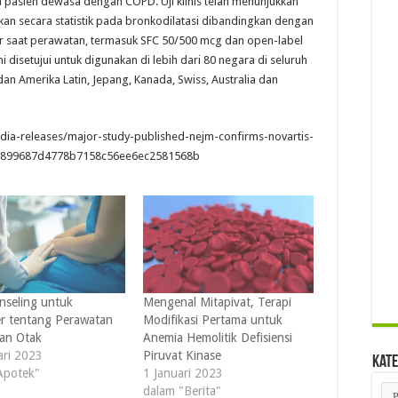
 pasien dewasa dengan COPD. Uji klinis telah menunjukkan
an secara statistik pada bronkodilatasi dibandingkan dengan
 saat perawatan, termasuk SFC 50/500 mcg dan open-label
ni disetujui untuk digunakan di lebih dari 80 negara di seluruh
an Amerika Latin, Jepang, Kanada, Swiss, Australia dan
ia-releases/major-study-published-nejm-confirms-novartis-
tID=899687d4778b7158c56ee6ec2581568b
nseling untuk
Mengenal Mitapivat, Terapi
r tentang Perawatan
Modifikasi Pertama untuk
an Otak
Anemia Hemolitik Defisiensi
ari 2023
Piruvat Kinase
Kate
Apotek"
1 Januari 2023
Kat
dalam "Berita"