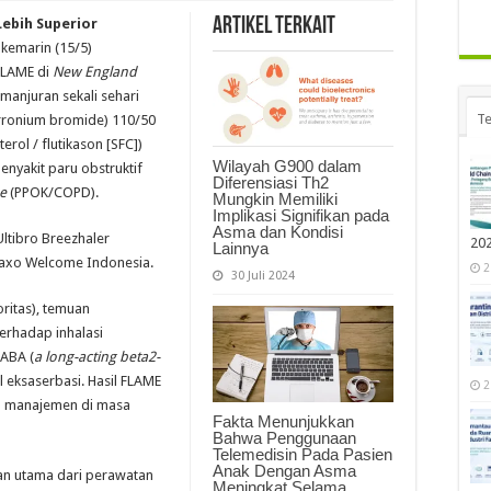
Artikel Terkait
Lebih Superior
 kemarin (15/5)
 FLAME di
New England
njuran sekali sehari
Te
yrronium bromide) 110/50
rol / flutikason [SFC])
Wilayah G900 dalam
nyakit paru obstruktif
Diferensiasi Th2
se
(PPOK/COPD).
Mungkin Memiliki
Implikasi Signifikan pada
Asma dan Kondisi
Ultibro Breezhaler
20
Lainnya
Glaxo Welcome Indonesia.
2
30 Juli 2024
oritas), temuan
erhadap inhalasi
LABA (
a long-acting beta2-
l eksaserbasi. Hasil FLAME
2
uh manajemen di masa
Fakta Menunjukkan
Bahwa Penggunaan
Telemedisin Pada Pasien
Anak Dengan Asma
uan utama dari perawatan
Meningkat Selama