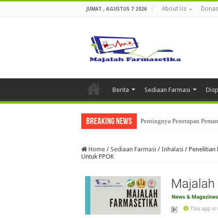
About Us
Donas
JUMAT , AGUSTUS 7 2026
Berita
Sediaan Farmasi
Dis
Breaking News
Pentingnya Penerapan Pemant
Penerapan Data Integrity Dal
Home
/
Sediaan Farmasi
/
Inhalasi
/
Penelitian
Untuk PPOK