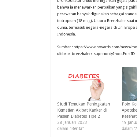
bronkodilator untuk meringankan gejala pada
bahwa ia menawarkan perbaikan yang signifik
perawatan banyak digunakan sebagai standar
tiotropium (18 mcg). Ultibro Breezhaler saat i
dunia, termasuk negara-negara di Uni Eropa d
Indonesia.
Sumber : https://www.novartis.com/news/med
ultibror-breezhalerr-superiority?hootPos
Studi Temukan Peningkatan
Poin Ko
Kematian Akibat Kanker di
Apoteke
Pasien Diabetes Tipe 2
Kesehat
28 Januari 2023
19 Janu
dalam "Berita"
dalam "