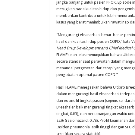
jangka panjang untuk pasien PPOK. Episode in
merugikan pada kualitas hidup dan pengemb
memberikan kontribusi untuk lebih menurunk
kasus yang berat menimbulkan rawat inap da
“Mengurangi eksaserbasi benar-benar penti
hasil dan kualitas hidup pasien COPD,” kata 
Head Drug Development and Chief Medical O
FLAME telah jelas menunjukkan bahwa Ultibro
secara standar saat perawatan dalam mengur
menandai pergeseran dari terapi yang menga
pengobatan optimal pasien COPD.”
Hasil FLAME menegaskan bahwa Ultibro Breez
dalam mengurangi hasil eksaserbasi terlepas
dan eosinofil tingkat pasien (sejenis sel dara
Breezhaler baik mengurangi tingkat eksaserb
tingkat, 0.83), dan berkepanjangan waktu un
22% (rasio hazard, 0.78). Profil keamanan da
Insiden pneumonia lebih tinggi dengan SFC d
signifikan secara statistik).