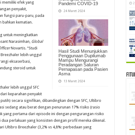
i memiliki efek yang
Pandemi COVID-19
2
angan penyakit,
24 Maret 2024
an fungsi paru-paru, pada
n bahkan kematian.
ng untuk meningkatkan
Vasant Narasimhan,
Global
fficer
Novartis. “Studi
Hasil Studi Menunjukkan
 Breezhaler lebih unggul
Penggunaan Dupilumab
Mampu Mengurangi
angi eksaserbasi,
Peradangan Saluran
ndung steroid untuk
Pernapasan pada Pasien
Asma
Fitu
13 Maret 2024
haler lebih unggul SFC
 dari keparahan penyakit
h putih) secara signifikan, dibandingkan dengan SFC, Ultibro
asi sedang atau berat dengan penurunan 17% risiko (rasio
tuk yang pertama dari episode ini dengan pengurangan risiko
ri dua perlakuan yang konsisten dengan profil mereka dikenal.
ari Ultibro Breezhaler (3,2% vs 4,8%: perbedaan yang