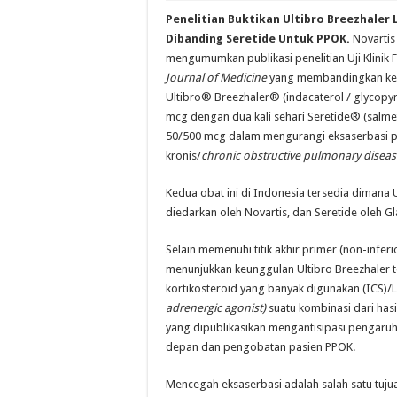
Penelitian Buktikan Ultibro Breezhaler 
Dibanding Seretide Untuk PPOK.
Novartis
mengumumkan publikasi penelitian Uji Klinik
Journal of Medicine
yang membandingkan kema
Ultibro® Breezhaler® (indacaterol / glycop
mcg dengan dua kali sehari Seretide® (salmete
50/500 mcg dalam mengurangi eksaserbasi pe
kronis/
chronic obstructive pulmonary disea
Kedua obat ini di Indonesia tersedia dimana 
diedarkan oleh Novartis, dan Seretide oleh 
Selain memenuhi titik akhir primer (non-inferi
menunjukkan keunggulan Ultibro Breezhaler t
kortikosteroid yang banyak digunakan (ICS)/
adrenergic agonist)
suatu kombinasi dari hasi
yang dipublikasikan mengantisipasi pengar
depan dan pengobatan pasien PPOK.
Mencegah eksaserbasi adalah salah satu tuj