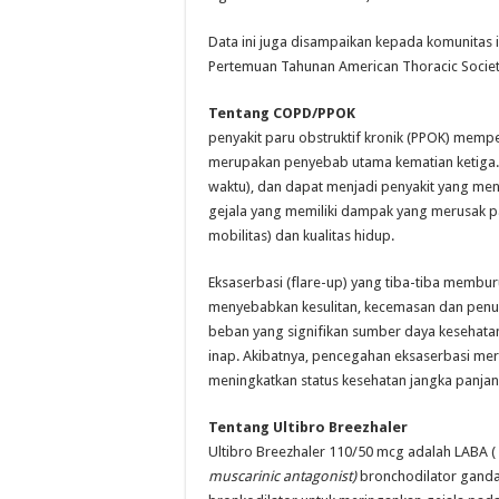
Data ini juga disampaikan kepada komunitas i
Pertemuan Tahunan American Thoracic Society 
Tentang COPD/PPOK
penyakit paru obstruktif kronik (PPOK) mempe
merupakan penyebab utama kematian ketiga. 
waktu), dan dapat menjadi penyakit yang me
gejala yang memiliki dampak yang merusak pad
mobilitas) dan kualitas hidup.
Eksaserbasi (flare-up) yang tiba-tiba membu
menyebabkan kesulitan, kecemasan dan penuru
beban yang signifikan sumber daya kesehatan
inap. Akibatnya, pencegahan eksaserbasi m
meningkatkan status kesehatan jangka panja
Tentang Ultibro Breezhaler
Ultibro Breezhaler 110/50 mcg adalah LABA (
muscarinic antagonist)
bronchodilator ganda 