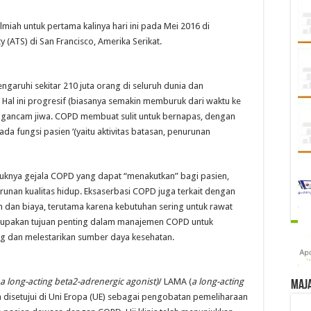
lmiah untuk pertama kalinya hari ini pada Mei 2016 di
(ATS) di San Francisco, Amerika Serikat.
ngaruhi sekitar 210 juta orang di seluruh dunia dan
Hal ini progresif (biasanya semakin memburuk dari waktu ke
ngancam jiwa. COPD membuat sulit untuk bernapas, dengan
a fungsi pasien ‘(yaitu aktivitas batasan, penurunan
ruknya gejala COPD yang dapat “menakutkan” bagi pasien,
nan kualitas hidup. Eksaserbasi COPD juga terkait dengan
 dan biaya, terutama karena kebutuhan sering untuk rawat
erupakan tujuan penting dalam manajemen COPD untuk
ng dan melestarikan sumber daya kesehatan.
a long-acting beta2-adrenergic agonist)
/ LAMA (
a long-acting
Maj
disetujui di Uni Eropa (UE) sebagai pengobatan pemeliharaan