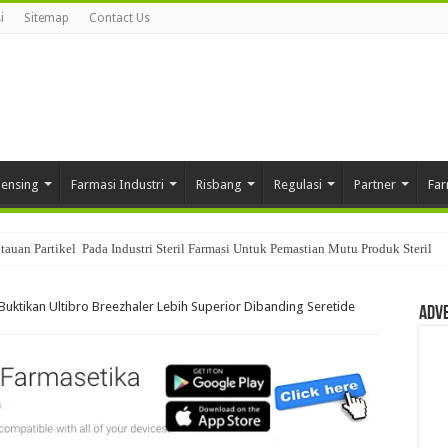
i
Sitemap
Contact Us
pensing
Farmasi Industri
Risbang
Regulasi
Partner
Far
auan Partikel Pada Industri Steril Farmasi Untuk Pemastian Mutu Produk Steril
am Sistem Quality Control Di Industri Farmasi
 Buktikan Ultibro Breezhaler Lebih Superior Dibanding Seretide
Adv