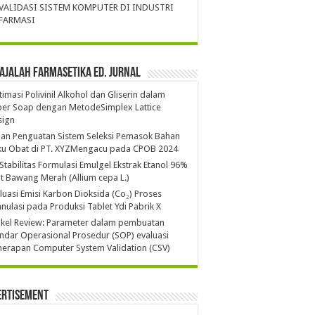
VALIDASI SISTEM KOMPUTER DI INDUSTRI
FARMASI
ajalah Farmasetika Ed. Jurnal
imasi Polivinil Alkohol dan Gliserin dalam
per Soap dengan MetodeSimplex Lattice
sign
ian Penguatan Sistem Seleksi Pemasok Bahan
ku Obat di PT. XYZMengacu pada CPOB 2024
 Stabilitas Formulasi Emulgel Ekstrak Etanol 96%
it Bawang Merah (Allium cepa L.)
luasi Emisi Karbon Dioksida (Co₂) Proses
nulasi pada Produksi Tablet Ydi Pabrik X
ikel Review: Parameter dalam pembuatan
ndar Operasional Prosedur (SOP) evaluasi
erapan Computer System Validation (CSV)
ertisement