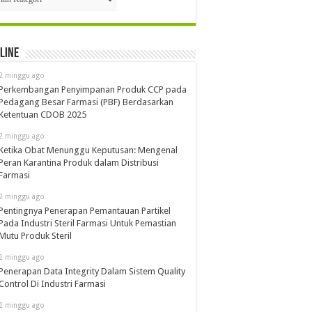
line
2 minggu ago
Perkembangan Penyimpanan Produk CCP pada
Pedagang Besar Farmasi (PBF) Berdasarkan
Ketentuan CDOB 2025
2 minggu ago
Ketika Obat Menunggu Keputusan: Mengenal
Peran Karantina Produk dalam Distribusi
Farmasi
2 minggu ago
Pentingnya Penerapan Pemantauan Partikel
Pada Industri Steril Farmasi Untuk Pemastian
Mutu Produk Steril
2 minggu ago
Penerapan Data Integrity Dalam Sistem Quality
Control Di Industri Farmasi
2 minggu ago