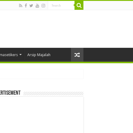
masetikers
Arsip Majalah
ertisement