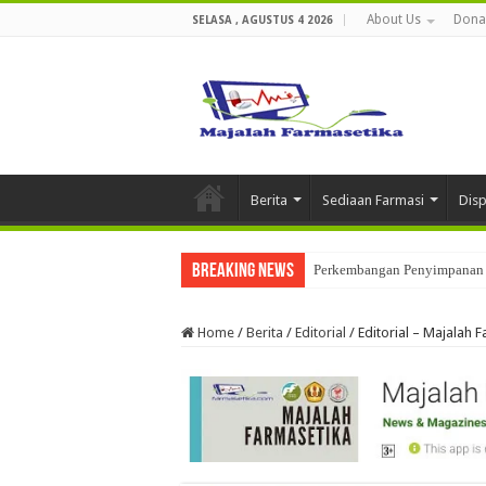
About Us
Dona
SELASA , AGUSTUS 4 2026
Berita
Sediaan Farmasi
Dis
Breaking News
Perkembangan Penyimpanan 
Home
/
Berita
/
Editorial
/
Editorial – Majalah 