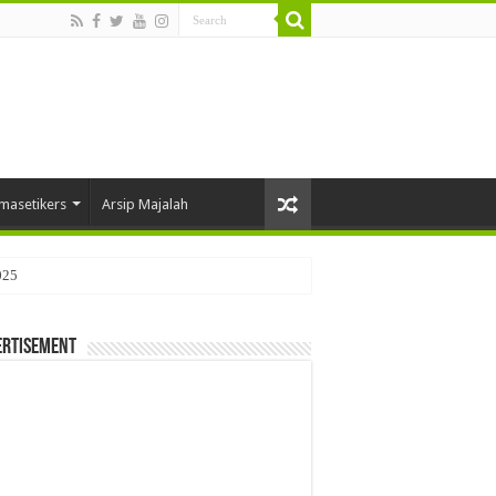
masetikers
Arsip Majalah
025
ertisement