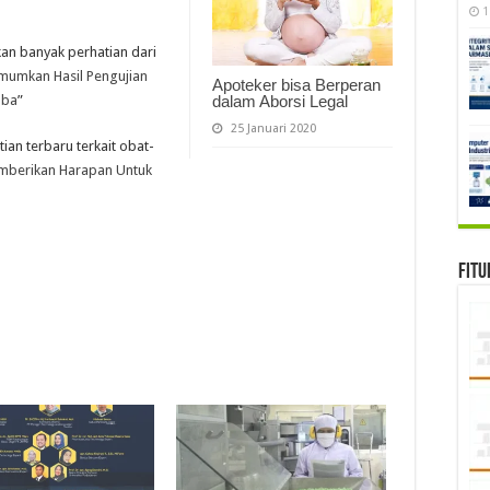
1
kan banyak perhatian dari
umkan Hasil Pengujian
Apoteker bisa Berperan
dalam Aborsi Legal
oba
”
25 Januari 2020
tian terbaru terkait obat-
mberikan Harapan Untuk
Fitu