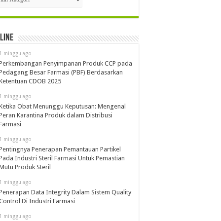
line
1 minggu ago
Perkembangan Penyimpanan Produk CCP pada
Pedagang Besar Farmasi (PBF) Berdasarkan
Ketentuan CDOB 2025
1 minggu ago
Ketika Obat Menunggu Keputusan: Mengenal
Peran Karantina Produk dalam Distribusi
Farmasi
1 minggu ago
Pentingnya Penerapan Pemantauan Partikel
Pada Industri Steril Farmasi Untuk Pemastian
Mutu Produk Steril
1 minggu ago
Penerapan Data Integrity Dalam Sistem Quality
Control Di Industri Farmasi
1 minggu ago