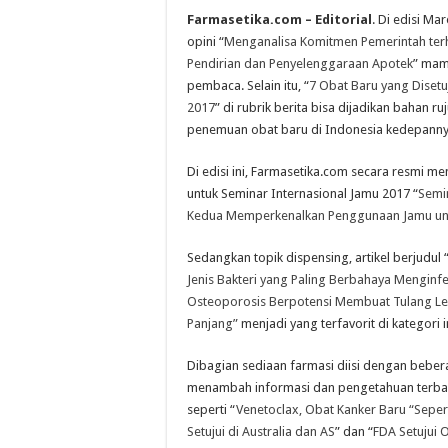
Farmasetika.com – Editorial
. Di edisi Mar
opini “
Menganalisa Komitmen Pemerintah te
Pendirian dan Penyelenggaraan Apotek
” mam
pembaca. Selain itu, “
7 Obat Baru yang Disetuj
2017
” di rubrik berita bisa dijadikan bahan
penemuan obat baru di Indonesia kedepanny
Di edisi ini, Farmasetika.com secara resmi me
untuk Seminar Internasional Jamu 2017 “
Semi
Kedua Memperkenalkan Penggunaan Jamu unt
Sedangkan topik dispensing, artikel berjudul 
Jenis Bakteri yang Paling Berbahaya Menginf
Osteoporosis Berpotensi Membuat Tulang Le
Panjang”
menjadi yang terfavorit di kategori i
Dibagian sediaan farmasi diisi dengan bebera
menambah informasi dan pengetahuan terbar
seperti “
Venetoclax, Obat Kanker Baru “Seper
Setujui di Australia dan AS
” dan “
FDA Setujui 