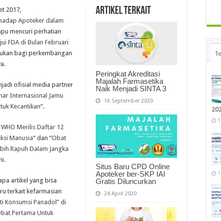
Artikel Terkait
et 2017,
rhadap Apoteker dalam
pu mencuri perhatian
ui FDA di Bulan Februari
 rujukan bagi perkembangan
Te
a.
Peringkat Akreditasi
Majalah Farmasetika
njadi ofisial media partner
Naik Menjadi SINTA 3
nar Internasional Jamu
16 September 2020
uk Kecantikan
“.
20
1
“
WHO Merilis Daftar 12
eksi Manusia
“
dan “
Obat
bih Rapuh Dalam Jangka
ni.
Situs Baru CPD Online
Apoteker ber-SKP IAI
1
pa artikel yang bisa
Gratis Diluncurkan
u terkait kefarmasian
24 April 2020
ti Konsumsi Panadol” di
Obat Pertama Untuk