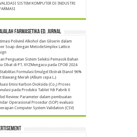
VALIDASI SISTEM KOMPUTER DI INDUSTRI
FARMASI
ajalah Farmasetika Ed. Jurnal
imasi Polivinil Alkohol dan Gliserin dalam
per Soap dengan MetodeSimplex Lattice
sign
ian Penguatan Sistem Seleksi Pemasok Bahan
ku Obat di PT. XYZMengacu pada CPOB 2024
 Stabilitas Formulasi Emulgel Ekstrak Etanol 96%
it Bawang Merah (Allium cepa L.)
luasi Emisi Karbon Dioksida (Co₂) Proses
nulasi pada Produksi Tablet Ydi Pabrik X
ikel Review: Parameter dalam pembuatan
ndar Operasional Prosedur (SOP) evaluasi
erapan Computer System Validation (CSV)
ertisement