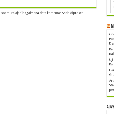
i spam.
Pelajari bagaimana data komentar Anda diproses
M
Opt
Pa
De
Kaj
Ba
Uji
Kul
Eva
Gra
Art
Sta
pen
Adv