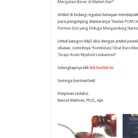
Mengatasi Beser di Malam Hari
”
Artikel di bidang regulasi lumayan mendapat
para pengunjung diantaranya “
Badan POM Um
Permen Dot yang Diduga Mengandung Nark
Untuk kategori R&D diisi dengan artikel peneli
obatan, contohnya “
Kombinasi Obat Baru Me
Terapi Acute Myeloid Leukaemia
”
Selengkapnya klik
link berikut ini
Semoga bermanfaat!
Pimpinan redaksi,
Nasrul Wathoni, Ph.D., Apt