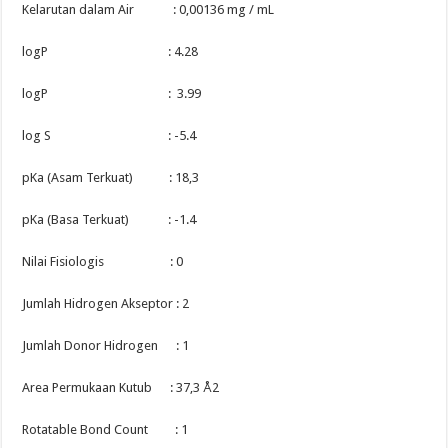
Kelarutan dalam Air : 0,00136 mg / mL
logP : 4.28
logP : 3.99
log S : -5.4
pKa (Asam Terkuat) : 18,3
pKa (Basa Terkuat) : -1.4
Nilai Fisiologis : 0
Jumlah Hidrogen Akseptor : 2
Jumlah Donor Hidrogen : 1
Area Permukaan Kutub : 37,3 Å2
Rotatable Bond Count : 1