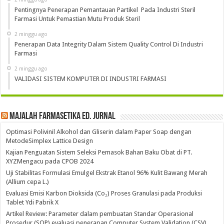
Pentingnya Penerapan Pemantauan Partikel Pada Industri Steril
Farmasi Untuk Pemastian Mutu Produk Steril
2 minggu ago
Penerapan Data Integrity Dalam Sistem Quality Control Di Industri
Farmasi
2 minggu ago
VALIDASI SISTEM KOMPUTER DI INDUSTRI FARMASI
Majalah Farmasetika Ed. Jurnal
Optimasi Polivinil Alkohol dan Gliserin dalam Paper Soap dengan
MetodeSimplex Lattice Design
Kajian Penguatan Sistem Seleksi Pemasok Bahan Baku Obat di PT.
XYZMengacu pada CPOB 2024
Uji Stabilitas Formulasi Emulgel Ekstrak Etanol 96% Kulit Bawang Merah
(Allium cepa L.)
Evaluasi Emisi Karbon Dioksida (Co₂) Proses Granulasi pada Produksi
Tablet Ydi Pabrik X
Artikel Review: Parameter dalam pembuatan Standar Operasional
Prosedur (SOP) evaluasi penerapan Computer System Validation (CSV)