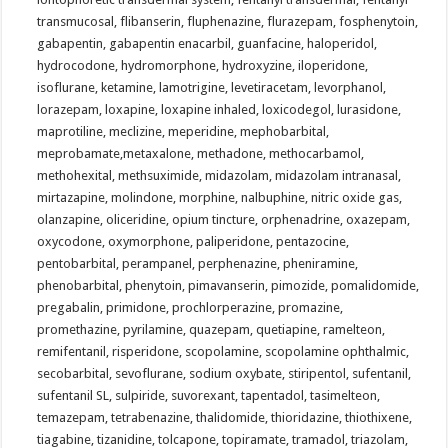
transmucosal, flibanserin, fluphenazine, flurazepam, fosphenytoin,
gabapentin, gabapentin enacarbil, guanfacine, haloperidol,
hydrocodone, hydromorphone, hydroxyzine, iloperidone,
isoflurane, ketamine, lamotrigine, levetiracetam, levorphanol,
lorazepam, loxapine, loxapine inhaled, loxicodegol, lurasidone,
maprotiline, meclizine, meperidine, mephobarbital,
meprobamate,metaxalone, methadone, methocarbamol,
methohexital, methsuximide, midazolam, midazolam intranasal,
mirtazapine, molindone, morphine, nalbuphine, nitric oxide gas,
olanzapine, oliceridine, opium tincture, orphenadrine, oxazepam,
oxycodone, oxymorphone, paliperidone, pentazocine,
pentobarbital, perampanel, perphenazine, pheniramine,
phenobarbital, phenytoin, pimavanserin, pimozide, pomalidomide,
pregabalin, primidone, prochlorperazine, promazine,
promethazine, pyrilamine, quazepam, quetiapine, ramelteon,
remifentanil, risperidone, scopolamine, scopolamine ophthalmic,
secobarbital, sevoflurane, sodium oxybate, stiripentol, sufentanil,
sufentanil SL, sulpiride, suvorexant, tapentadol, tasimelteon,
temazepam, tetrabenazine, thalidomide, thioridazine, thiothixene,
tiagabine, tizanidine, tolcapone, topiramate, tramadol, triazolam,