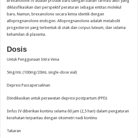
Brexanolone IV adalah produk baru dengan bahan farmasi aktif yang
diklasifikasikan dari perspektif peraturan sebagai entitas molekul
baru. Namun, brexanolone secara kimia identik dengan
allopregnanolone endogen. Allopregnanolone adalah metabolit
progesteron yang terbentuk di otak dan corpus luteum, dan selama
kehamilan di plasenta.
Dosis
Untuk Penggunaan Intra Vena
5mg/mL (100mg/20mL single-dose vial)
Depresi Pascapersalinan
Diindikasikan untuk perawatan depresi postpartum (PPD)
Iinfus IV diberikan kontinu selama 60 jam (2,5 hari) dalam pengaturan
kesehatan terpantau dengan oksimetri nadi kontinu
Takaran