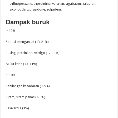
trifluoperazine, triprolidine, valerian, vigabatrin, zaleplon,
ziconotide, ziprasidone, zolpidem.
Dampak buruk
> 10%
Sedasi, mengantuk (13-21%)
Pusing, presinkop, vertigo (12-13%)
Mulut kering (3-11%)
1-10%
Kehilangan kesadaran (3-5%)
Siram, siram panas (2-5%)
Takikardia (3%)