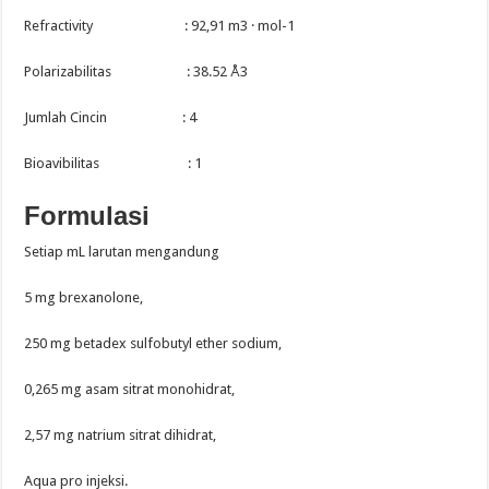
Refractivity : 92,91 m3 · mol-1
Polarizabilitas : 38.52 Å3
Jumlah Cincin : 4
Bioavibilitas : 1
Formulasi
Setiap mL larutan mengandung
5 mg brexanolone,
250 mg betadex sulfobutyl ether sodium,
0,265 mg asam sitrat monohidrat,
2,57 mg natrium sitrat dihidrat,
Aqua pro injeksi.