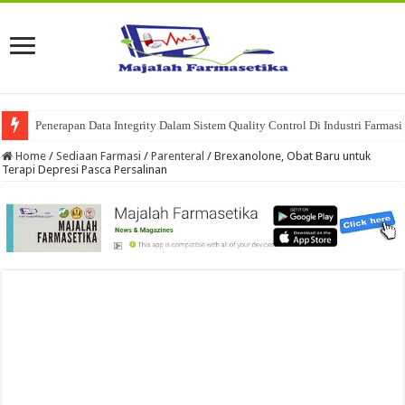
Penerapan Data Integrity Dalam Sistem Quality Control Di Industri Farmasi
Home
/
Sediaan Farmasi
/
Parenteral
/
Brexanolone, Obat Baru untuk
Terapi Depresi Pasca Persalinan