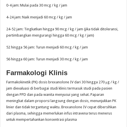
0-4 jam: Mulai pada 30 mcg / kg / jam
4-24 jam: Naik menjadi 60 mcg / kg / jam
24-52 jam: Tingkatkan hingga 90 mcg / kg / jam (jika tidak ditoleransi,
pertimbangkan mengurangi hingga 60 mcg / kg / jam)
52 hingga 56 jam: Turun menjadi 60 mcg / kg / jam
56 hingga 60 jam: Turun menjadi 30 mcg / kg / jam
Farmakologi Klinis
Farmakokinetik (PK) dosis brexanolone IV dari 30 hingga 270 μg / kg /
jam dievaluasi di berbagai studi klinis termasuk studi pada pasien
dengan PPD dan pada wanita menyusui yang sehat. Paparan
meningkat dalam proporsi langsung dengan dosis, menunjukkan PK
linier dan tidak tergantung waktu. Brexanolone IV cepat dibersihkan
dari plasma, sehingga memerlukan infus intravena terus menerus
untuk mempertahankan konsentrasi plasma