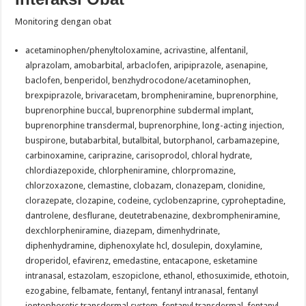
Monitoring dengan obat
acetaminophen/phenyltoloxamine, acrivastine, alfentanil,
alprazolam, amobarbital, arbaclofen, aripiprazole, asenapine,
baclofen, benperidol, benzhydrocodone/acetaminophen,
brexpiprazole, brivaracetam, brompheniramine, buprenorphine,
buprenorphine buccal, buprenorphine subdermal implant,
buprenorphine transdermal, buprenorphine, long-acting injection,
buspirone, butabarbital, butalbital, butorphanol, carbamazepine,
carbinoxamine, cariprazine, carisoprodol, chloral hydrate,
chlordiazepoxide, chlorpheniramine, chlorpromazine,
chlorzoxazone, clemastine, clobazam, clonazepam, clonidine,
clorazepate, clozapine, codeine, cyclobenzaprine, cyproheptadine,
dantrolene, desflurane, deutetrabenazine, dexbrompheniramine,
dexchlorpheniramine, diazepam, dimenhydrinate,
diphenhydramine, diphenoxylate hcl, dosulepin, doxylamine,
droperidol, efavirenz, emedastine, entacapone, esketamine
intranasal, estazolam, eszopiclone, ethanol, ethosuximide, ethotoin,
ezogabine, felbamate, fentanyl, fentanyl intranasal, fentanyl
iontophoretic transdermal system, fentanyl transdermal, fentanyl