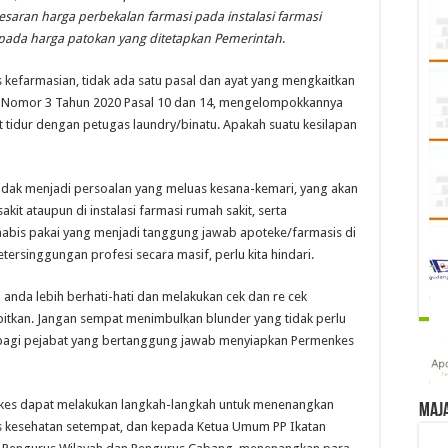
 Besaran harga perbekalan farmasi pada instalasi farmasi
pada harga patokan yang ditetapkan Pemerintah
.
kefarmasian, tidak ada satu pasal dan ayat yang mengkaitkan
s Nomor 3 Tahun 2020 Pasal 10 dan 14, mengelompokkannya
 tidur dengan petugas laundry/binatu. Apakah suatu kesilapan
idak menjadi persoalan yang meluas kesana-kemari, yang akan
t ataupun di instalasi farmasi rumah sakit, serta
abis pakai yang menjadi tanggung jawab apoteke/farmasis di
etersinggungan profesi secara masif, perlu kita hindari.
anda lebih berhati-hati dan melakukan cek dan re cek
bitkan. Jangan sempat menimbulkan blunder yang tidak perlu
sif bagi pejabat yang bertanggung jawab menyiapkan Permenkes
kes dapat melakukan langkah-langkah untuk menenangkan
Maj
as kesehatan setempat, dan kepada Ketua Umum PP Ikatan