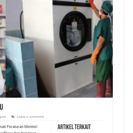
u
pini
Leave a comment
Artikel Terkait
mati Peraturan Menteri