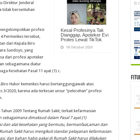
u Direktur Jenderal
2
a tidak bersentuhan
 mengelompokkan profesi
Kesal Profesinya Tak
Dianggap, Apoteker Evi
14 Permenkes tersebut,
Protes Lewat TikTok
tan dari Kepala Biro
18 Oktober 2020
ara Sundoyo, yang
sa dari profesi apoteker
an sebagaimana diatur
a Kesehatan Pasal 11 ayat (1) c.
Fitu
n Ka.Biro Hukor kemenkes harus bertanggungjawab atas
 3/2020, karena ada terkesan unsur “pelecehan” profesi
n.
 Tahun 2009 Tentang Rumah Sakit, terkait kefarmasian
an sebagaimana dimaksud dalam Pasal 7 ayat (1)
si dan alat kesehatan yang bermutu, bermanfaat,aman dan
i Rumah Sakit harus mengikuti standar pelayanan kefarmasian.
masi, dan bahan habis pakai di Rumah Sakit harus dilakukan