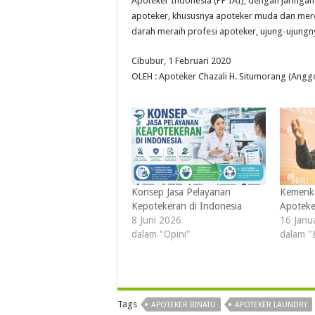
Apoteker Indonesia (PP IAI), dengan jaring
apoteker, khususnya apoteker muda dan mere
darah meraih profesi apoteker, ujung-ujungn
Cibubur, 1 Februari 2020
OLEH : Apoteker Chazali H. Situmorang (Angg
Konsep Jasa Pelayanan
Kemenke
Kepotekeran di Indonesia
Apoteke
8 Juni 2026
16 Janu
dalam "Opini"
dalam "
Tags
APOTEKER BINATU
APOTEKER LAUNDRY