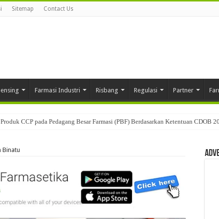
i
Sitemap
Contact Us
pensing
Farmasi Industri
Risbang
Regulasi
Partner
Far
Produk CCP pada Pedagang Besar Farmasi (PBF) Berdasarkan Ketentuan CDOB 2
 Binatu
Adv