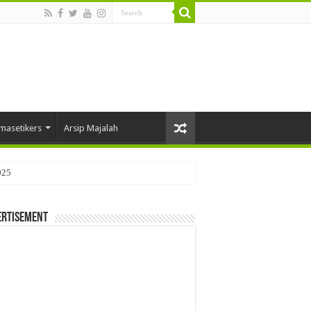
masetikers
Arsip Majalah
025
ertisement