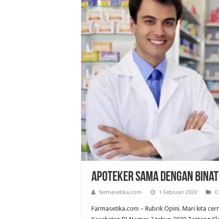
Apoteker Sama Dengan Binat
farmasetika.com
1 Februari 2020
O
Farmasetika.com – Rubrik Opini. Mari kita cer