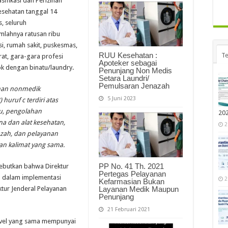
ifikasi dan Perizinan
esehatan tanggal 14
, seluruh
mlahnya ratusan ribu
si, rumah sakit, puskesmas,
RUU Kesehatan :
Te
rat, gara-gara profesi
Apoteker sebagai
k dengan binatu/laundry.
Penunjang Non Medis
Setara Laundri/
Pemulsaran Jenazah
anan nonmedik
5 Juni 2023
huruf c terdiri atas
tu, pengolahan
20
a dan alat kesehatan,
2
zah, dan pelayanan
an kalimat yang sama.
PP No. 41 Th. 2021
ebutkan bahwa Direktur
Pertegas Pelayanan
b dalam implementasi
2
Kefarmasian Bukan
Layanan Medik Maupun
tur Jenderal Pelayanan
Penunjang
21 Februari 2021
level yang sama mempunyai