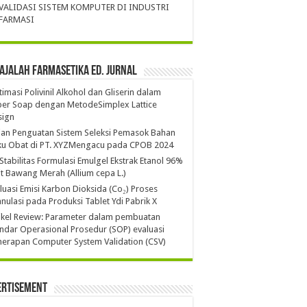
VALIDASI SISTEM KOMPUTER DI INDUSTRI
FARMASI
ajalah Farmasetika Ed. Jurnal
imasi Polivinil Alkohol dan Gliserin dalam
per Soap dengan MetodeSimplex Lattice
sign
ian Penguatan Sistem Seleksi Pemasok Bahan
ku Obat di PT. XYZMengacu pada CPOB 2024
 Stabilitas Formulasi Emulgel Ekstrak Etanol 96%
it Bawang Merah (Allium cepa L.)
luasi Emisi Karbon Dioksida (Co₂) Proses
nulasi pada Produksi Tablet Ydi Pabrik X
ikel Review: Parameter dalam pembuatan
ndar Operasional Prosedur (SOP) evaluasi
erapan Computer System Validation (CSV)
ertisement