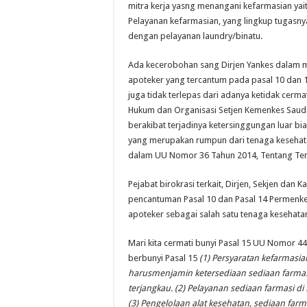
mitra kerja yasng menangani kefarmasian yait
Pelayanan kefarmasian, yang lingkup tugasny
dengan pelayanan laundry/binatu.
Ada kecerobohan sang Dirjen Yankes dalam
apoteker yang tercantum pada pasal 10 dan 
juga tidak terlepas dari adanya ketidak cerma
Hukum dan Organisasi Setjen Kemenkes Saud
berakibat terjadinya ketersinggungan luar bia
yang merupakan rumpun dari tenaga kesehat
dalam UU Nomor 36 Tahun 2014, Tentang Tenag
Pejabat birokrasi terkait, Dirjen, Sekjen da
pencantuman Pasal 10 dan Pasal 14 Permenkes
apoteker sebagai salah satu tenaga kesehata
Mari kita cermati bunyi Pasal 15 UU Nomor 44
berbunyi Pasal 15
(1) Persyaratan kefarmasi
harusmenjamin ketersediaan sediaan farma
terjangkau. (2) Pelayanan sediaan farmasi d
(3) Pengelolaan alat kesehatan, sediaan far