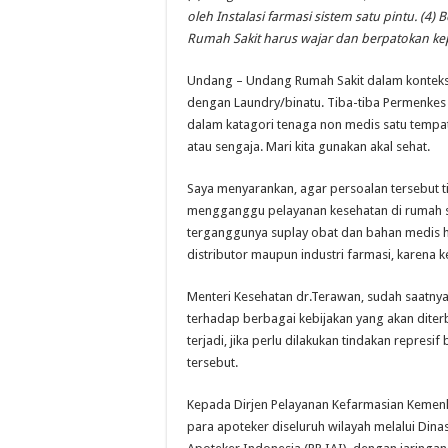
oleh Instalasi farmasi sistem satu pintu. (4)
Rumah Sakit harus wajar dan berpatokan ke
Undang – Undang Rumah Sakit dalam konteks 
dengan Laundry/binatu. Tiba-tiba Permenke
dalam katagori tenaga non medis satu tempat
atau sengaja. Mari kita gunakan akal sehat.
Saya menyarankan, agar persoalan tersebut t
mengganggu pelayanan kesehatan di rumah saki
terganggunya suplay obat dan bahan medis h
distributor maupun industri farmasi, karena k
Menteri Kesehatan dr.Terawan, sudah saatnya 
terhadap berbagai kebijakan yang akan diter
terjadi, jika perlu dilakukan tindakan repre
tersebut.
Kepada Dirjen Pelayanan Kefarmasian Kemen
para apoteker diseluruh wilayah melalui Din