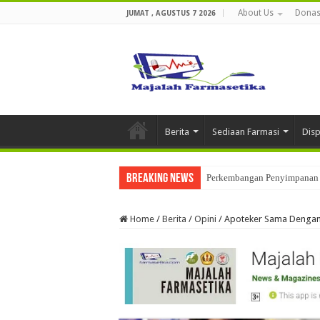
About Us
Donas
JUMAT , AGUSTUS 7 2026
Berita
Sediaan Farmasi
Dis
Breaking News
Perkembangan Penyimpanan 
Home
/
Berita
/
Opini
/
Apoteker Sama Dengan