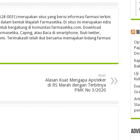
28-0031) merupakan situs yang berisi informasi farmasi terkini
s dalam bentuk Majalah Farmasetika. Di situs ini merupakan edisi
untuk bergabung di komunitas farmasetika.com. Download
M
rmasetika, Caping, atau Baca di smartphone, Ikuti twitter,
mi. Terimakasih telah ikut bersama memajukan bidang farmasi
Opt
Pa
De
Kaj
Ba
Uji
Next
Kul
Alasan Kuat Mengapa Apoteker
di RS Marah dengan Terbitnya
Eva
PMK No 3/2020
Gra
Art
Sta
pen
Adv