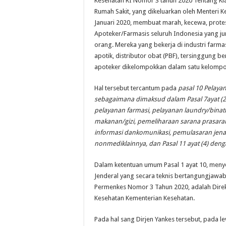
Kesehatan RI Nomor 3 tahun 2020 Tentang Klas
Rumah Sakit, yang dikeluarkan oleh Menteri K
Januari 2020, membuat marah, kecewa, protes
Apoteker/Farmasis seluruh Indonesia yang ju
orang. Mereka yang bekerja di industri farma
apotik, distributor obat (PBF), tersinggung be
apoteker dikelompokkan dalam satu kelompo
Hal tersebut tercantum pada
pasal 10 Pelay
sebagaimana dimaksud dalam Pasal 7ayat (2) 
pelayanan farmasi, pelayanan laundry/bina
makanan/gizi, pemeliharaan sarana prasaran
informasi dankomunikasi, pemulasaran jena
nonmediklainnya, dan Pasal 11 ayat (4) deng
Dalam ketentuan umum Pasal 1 ayat 10, meny
Jenderal yang secara teknis bertangungjawa
Permenkes Nomor 3 Tahun 2020, adalah Direk
Kesehatan Kementerian Kesehatan.
Pada hal sang Dirjen Yankes tersebut, pada 