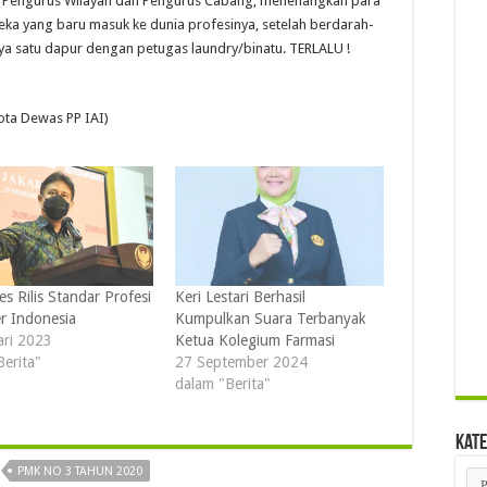
an Pengurus Wilayah dan Pengurus Cabang, menenangkan para
ka yang baru masuk ke dunia profesinya, setelah berdarah-
ya satu dapur dengan petugas laundry/binatu. TERLALU !
ota Dewas PP IAI)
s Rilis Standar Profesi
Keri Lestari Berhasil
r Indonesia
Kumpulkan Suara Terbanyak
ari 2023
Ketua Kolegium Farmasi
Berita"
27 September 2024
dalam "Berita"
Kate
PMK NO 3 TAHUN 2020
Kat