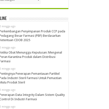
line
2 minggu ago
Perkembangan Penyimpanan Produk CCP pada
Pedagang Besar Farmasi (PBF) Berdasarkan
Ketentuan CDOB 2025
2 minggu ago
Ketika Obat Menunggu Keputusan: Mengenal
Peran Karantina Produk dalam Distribusi
Farmasi
2 minggu ago
Pentingnya Penerapan Pemantauan Partikel
Pada Industri Steril Farmasi Untuk Pemastian
Mutu Produk Steril
2 minggu ago
Penerapan Data Integrity Dalam Sistem Quality
Control Di Industri Farmasi
2 minggu ago