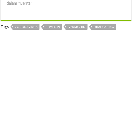
dalam "Berita"
Tags
CORONAVIRUS
COVID-19
IVERMECTIN
OBAT CACING