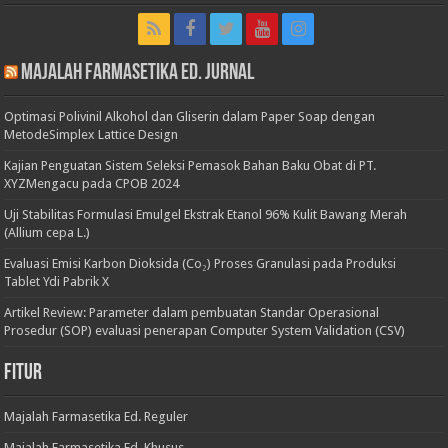
Majalah Farmasetika Ed. Jurnal
Optimasi Polivinil Alkohol dan Gliserin dalam Paper Soap dengan
MetodeSimplex Lattice Design
Kajian Penguatan Sistem Seleksi Pemasok Bahan Baku Obat di PT.
XYZMengacu pada CPOB 2024
Uji Stabilitas Formulasi Emulgel Ekstrak Etanol 96% Kulit Bawang Merah
(Allium cepa L.)
Evaluasi Emisi Karbon Dioksida (Co₂) Proses Granulasi pada Produksi
Tablet Ydi Pabrik X
Artikel Review: Parameter dalam pembuatan Standar Operasional
Prosedur (SOP) evaluasi penerapan Computer System Validation (CSV)
Fitur
Majalah Farmasetika Ed. Reguler
Majalah Farmasetika Ed. Khusus