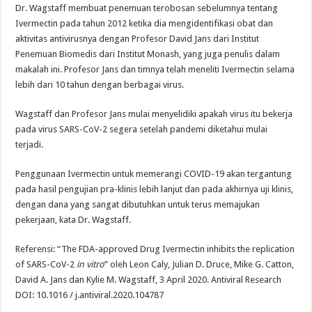
Dr. Wagstaff membuat penemuan terobosan sebelumnya tentang
Ivermectin pada tahun 2012 ketika dia mengidentifikasi obat dan
aktivitas antivirusnya dengan Profesor David Jans dari Institut
Penemuan Biomedis dari Institut Monash, yang juga penulis dalam
makalah ini. Profesor Jans dan timnya telah meneliti Ivermectin selama
lebih dari 10 tahun dengan berbagai virus.
Wagstaff dan Profesor Jans mulai menyelidiki apakah virus itu bekerja
pada virus SARS-CoV-2 segera setelah pandemi diketahui mulai
terjadi.
Penggunaan Ivermectin untuk memerangi COVID-19 akan tergantung
pada hasil pengujian pra-klinis lebih lanjut dan pada akhirnya uji klinis,
dengan dana yang sangat dibutuhkan untuk terus memajukan
pekerjaan, kata Dr. Wagstaff.
Referensi: “
The FDA-approved Drug Ivermectin inhibits the replication
of SARS-CoV-2
in vitro
” oleh Leon Caly, Julian D. Druce, Mike G. Catton,
David A. Jans dan Kylie M. Wagstaff, 3 April 2020. Antiviral Research
DOI: 10.1016 / j.antiviral.2020.104787