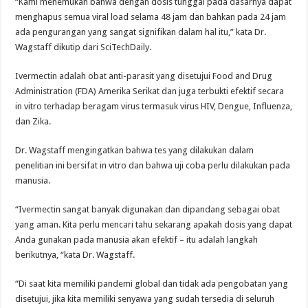
“Kami menemukan bahwa dengan dosis tunggal pada dasarnya dapat
menghapus semua viral load selama 48 jam dan bahkan pada 24 jam
ada pengurangan yang sangat signifikan dalam hal itu,” kata Dr.
Wagstaff dikutip dari SciTechDaily.
Ivermectin adalah obat anti-parasit yang disetujui Food and Drug
Administration (FDA) Amerika Serikat dan juga terbukti efektif secara
in vitro terhadap beragam virus termasuk virus HIV, Dengue, Influenza,
dan Zika.
Dr. Wagstaff mengingatkan bahwa tes yang dilakukan dalam
penelitian ini bersifat in vitro dan bahwa uji coba perlu dilakukan pada
manusia.
“Ivermectin sangat banyak digunakan dan dipandang sebagai obat
yang aman. Kita perlu mencari tahu sekarang apakah dosis yang dapat
Anda gunakan pada manusia akan efektif – itu adalah langkah
berikutnya, “kata Dr. Wagstaff.
“Di saat kita memiliki pandemi global dan tidak ada pengobatan yang
disetujui, jika kita memiliki senyawa yang sudah tersedia di seluruh