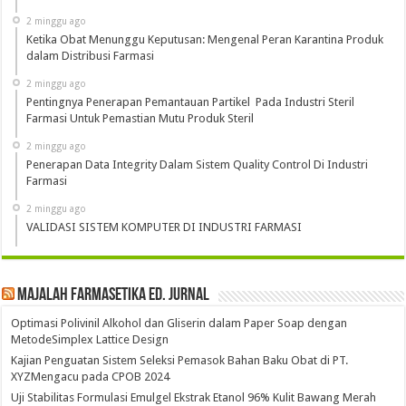
2 minggu ago
Ketika Obat Menunggu Keputusan: Mengenal Peran Karantina Produk
dalam Distribusi Farmasi
2 minggu ago
Pentingnya Penerapan Pemantauan Partikel Pada Industri Steril
Farmasi Untuk Pemastian Mutu Produk Steril
2 minggu ago
Penerapan Data Integrity Dalam Sistem Quality Control Di Industri
Farmasi
2 minggu ago
VALIDASI SISTEM KOMPUTER DI INDUSTRI FARMASI
Majalah Farmasetika Ed. Jurnal
Optimasi Polivinil Alkohol dan Gliserin dalam Paper Soap dengan
MetodeSimplex Lattice Design
Kajian Penguatan Sistem Seleksi Pemasok Bahan Baku Obat di PT.
XYZMengacu pada CPOB 2024
Uji Stabilitas Formulasi Emulgel Ekstrak Etanol 96% Kulit Bawang Merah