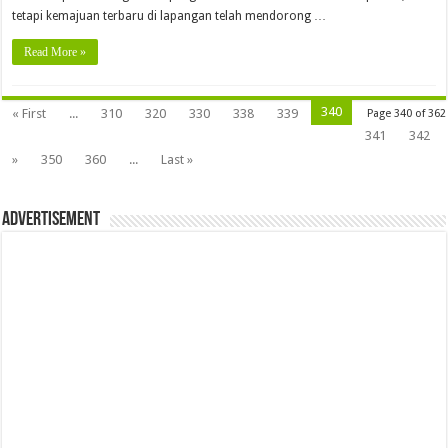
tetapi kemajuan terbaru di lapangan telah mendorong …
Read More »
340
« First
...
310
320
330
338
339
Page 340 of 362
341
342
»
350
360
...
Last »
Advertisement