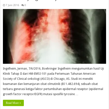
7 Juni 2016
0
Ingelheim, Jerman, 7/6/2016, Boehringer Ingelheim mengumumkan hasil Uji
Klinik Tahap II dari HM-EMSI-101 pada Pertemuan Tahunan American
Society of Clinical onkologi (ASCO) di Chicago, AS. Studi ini meneliti
keamanan dan kemanjuran obat olmutinib (BI 1.482.694), sebuah obat
terbaru generasi ketiga faktor pertumbuhan epidermal reseptor (epidermal
growth factor receptor/EGFR) mutasi spesifik tyrosine …
Read More »