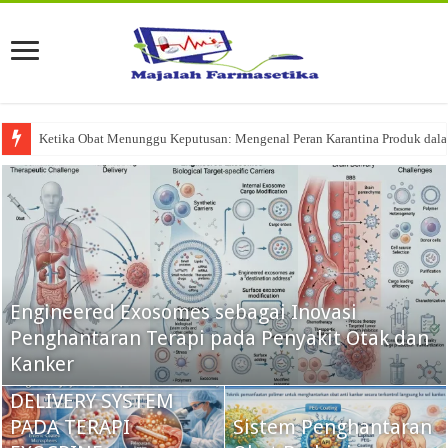
Ketika Obat Menunggu Keputusan: Mengenal Peran Karantina Produk dalam
CREON®
(PANCRELIPASE)
Engineered Exosomes sebagai Inovasi
SEBAGAI APLIKASI
Penghantaran Terapi pada Penyakit Otak dan
MICROENCAPSULATION
Kanker
DALAM DRUG
DELIVERY SYSTEM
PADA TERAPI
Sistem Penghantaran