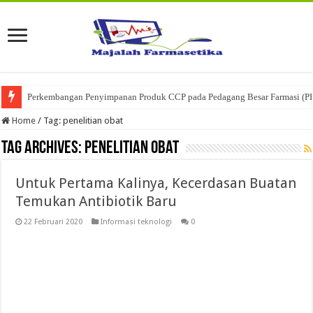
Perkembangan Penyimpanan Produk CCP pada Pedagang Besar Farmasi (P
Ketika Obat Menunggu Keputusan: Mengenal Peran Karantina Produk dalam
Home
/
Tag:
penelitian obat
Tag Archives:
penelitian obat
Untuk Pertama Kalinya, Kecerdasan Buatan
Temukan Antibiotik Baru
22 Februari 2020
Informasi teknologi
0