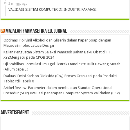
2 minggu ago
VALIDASI SISTEM KOMPUTER DI INDUSTRI FARMASI
Majalah Farmasetika Ed. Jurnal
Optimasi Polivinil Alkohol dan Gliserin dalam Paper Soap dengan
MetodeSimplex Lattice Design
Kajian Penguatan Sistem Seleksi Pemasok Bahan Baku Obat di PT.
XYZMengacu pada CPOB 2024
Uji Stabilitas Formulasi Emulgel Ekstrak Etanol 96% Kulit Bawang Merah
(Allium cepa L.)
Evaluasi Emisi Karbon Dioksida (Co₂) Proses Granulasi pada Produksi
Tablet Ydi Pabrik X
Artikel Review: Parameter dalam pembuatan Standar Operasional
Prosedur (SOP) evaluasi penerapan Computer System Validation (CSV)
Advertisement