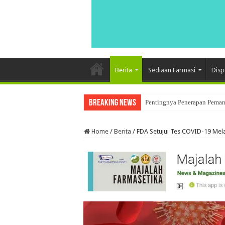
Berita
Sediaan Farmasi
Disp
Breaking News
Pentingnya Penerapan Pemant
Penerapan Data Integrity Dal
Home
/
Berita
/
FDA Setujui Tes COVID-19 Melal