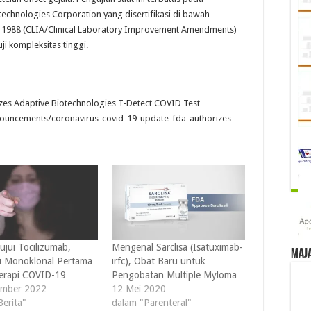
technologies Corporation yang disertifikasi di bawah
 1988 (CLIA/Clinical Laboratory Improvement Amendments)
i kompleksitas tinggi.
zes Adaptive Biotechnologies T-Detect COVID Test
ouncements/coronavirus-covid-19-update-fda-authorizes-
ujui Tocilizumab,
Mengenal Sarclisa (Isatuximab-
Maj
i Monoklonal Pertama
irfc), Obat Baru untuk
erapi COVID-19
Pengobatan Multiple Myloma
ember 2022
12 Mei 2020
Berita"
dalam "Parenteral"