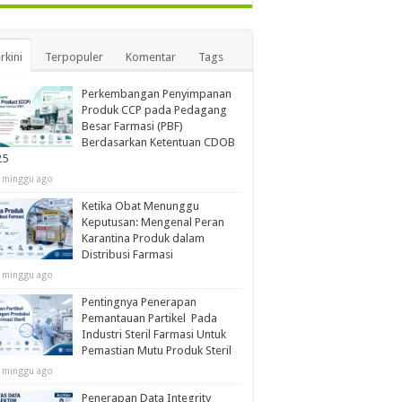
rkini
Terpopuler
Komentar
Tags
Perkembangan Penyimpanan
Produk CCP pada Pedagang
Besar Farmasi (PBF)
Berdasarkan Ketentuan CDOB
25
 minggu ago
Ketika Obat Menunggu
Keputusan: Mengenal Peran
Karantina Produk dalam
Distribusi Farmasi
 minggu ago
Pentingnya Penerapan
Pemantauan Partikel Pada
Industri Steril Farmasi Untuk
Pemastian Mutu Produk Steril
 minggu ago
Penerapan Data Integrity