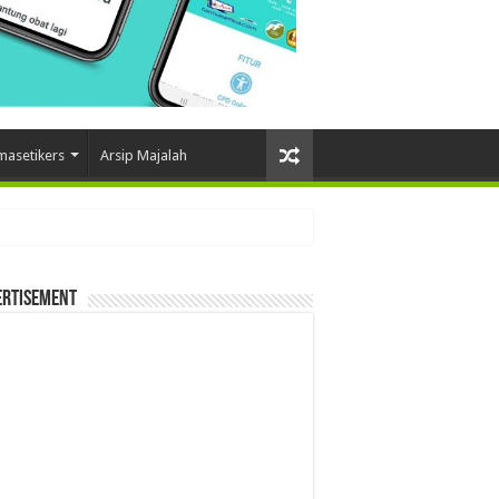
masetikers
Arsip Majalah
ertisement