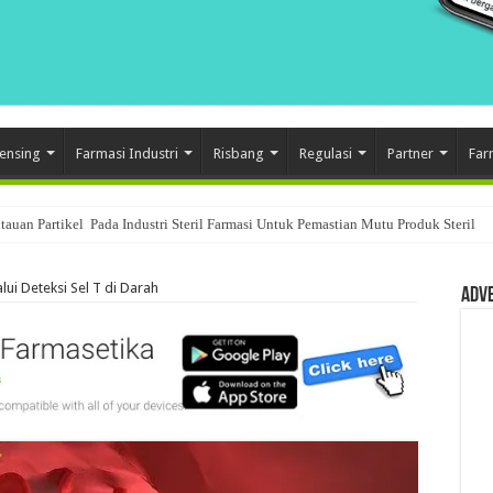
ensing
Farmasi Industri
Risbang
Regulasi
Partner
Far
auan Partikel Pada Industri Steril Farmasi Untuk Pemastian Mutu Produk Steril
am Sistem Quality Control Di Industri Farmasi
ui Deteksi Sel T di Darah
Adv