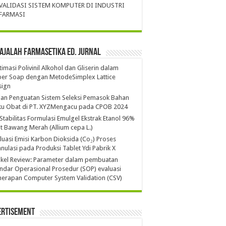
VALIDASI SISTEM KOMPUTER DI INDUSTRI
FARMASI
ajalah Farmasetika Ed. Jurnal
imasi Polivinil Alkohol dan Gliserin dalam
per Soap dengan MetodeSimplex Lattice
sign
ian Penguatan Sistem Seleksi Pemasok Bahan
ku Obat di PT. XYZMengacu pada CPOB 2024
 Stabilitas Formulasi Emulgel Ekstrak Etanol 96%
it Bawang Merah (Allium cepa L.)
luasi Emisi Karbon Dioksida (Co₂) Proses
nulasi pada Produksi Tablet Ydi Pabrik X
ikel Review: Parameter dalam pembuatan
ndar Operasional Prosedur (SOP) evaluasi
erapan Computer System Validation (CSV)
ertisement