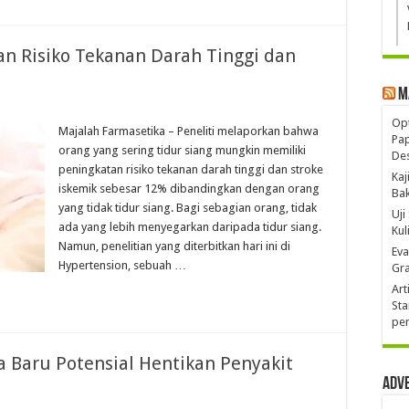
an Risiko Tekanan Darah Tinggi dan
M
Opt
Majalah Farmasetika – Peneliti melaporkan bahwa
Pa
orang yang sering tidur siang mungkin memiliki
De
peningkatan risiko tekanan darah tinggi dan stroke
Kaj
iskemik sebesar 12% dibandingkan dengan orang
Ba
yang tidak tidur siang. Bagi sebagian orang, tidak
Uji
ada yang lebih menyegarkan daripada tidur siang.
Kul
Namun, penelitian yang diterbitkan hari ini di
Eva
Hypertension, sebuah …
Gra
Art
Sta
pen
ia Baru Potensial Hentikan Penyakit
Adv