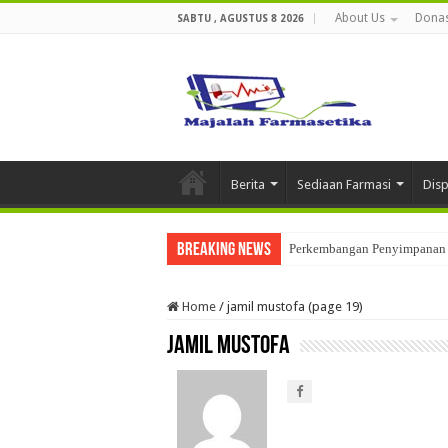
About Us
Donas
SABTU , AGUSTUS 8 2026
Berita
Sediaan Farmasi
Dis
Breaking News
Perkembangan Penyimpanan 
Home
/
jamil mustofa (page 19)
jamil mustofa