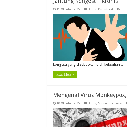
Jantung Kongestif Kronis
11 Oktober 2022
Berita
,
Parenteral
0
kongesti yang disebabkan oleh kelebihan …
Read More »
Mengenal Virus Monkeypox
10 Oktober 2022
Berita
,
Sediaan Farmasi