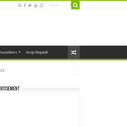
masetikers
Arsip Majalah
025
ertisement