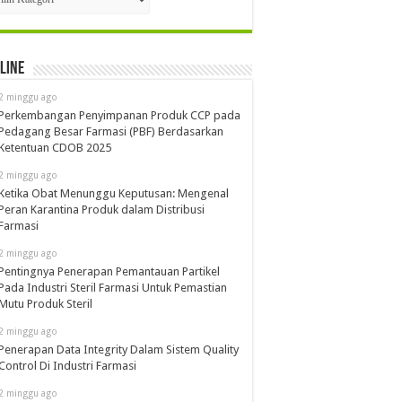
line
2 minggu ago
Perkembangan Penyimpanan Produk CCP pada
Pedagang Besar Farmasi (PBF) Berdasarkan
Ketentuan CDOB 2025
2 minggu ago
Ketika Obat Menunggu Keputusan: Mengenal
Peran Karantina Produk dalam Distribusi
Farmasi
2 minggu ago
Pentingnya Penerapan Pemantauan Partikel
Pada Industri Steril Farmasi Untuk Pemastian
Mutu Produk Steril
2 minggu ago
Penerapan Data Integrity Dalam Sistem Quality
Control Di Industri Farmasi
2 minggu ago