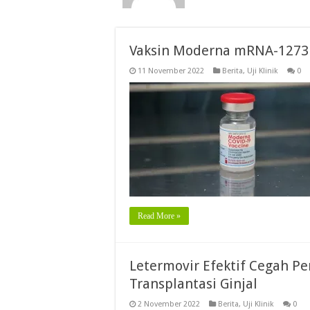
Vaksin Moderna mRNA-1273 
11 November 2022
Berita
,
Uji Klinik
0
Read More »
Letermovir Efektif Cegah P
Transplantasi Ginjal
2 November 2022
Berita
,
Uji Klinik
0