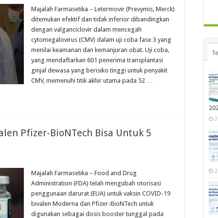
Majalah Farmasetika – Letermovir (Prevymis, Merck)
ditemukan efektif dan tidak inferior dibandingkan
dengan valganciclovir dalam mencegah
cytomegalovirus (CMV) dalam uji coba fase 3 yang
menilai keamanan dan kemanjuran obat. Uji coba,
Te
yang mendaftarkan 601 penerima transplantasi
ginjal dewasa yang berisiko tinggi untuk penyakit
CMV, memenuhi titik akhir utama pada 52 …
20
2
alen Pfizer-BioNTech Bisa Untuk 5
2
Majalah Farmasetika – Food and Drug
Administration (FDA) telah mengubah otorisasi
penggunaan darurat (EUA) untuk vaksin COVID-19
bivalen Moderna dan Pfizer-BioNTech untuk
digunakan sebagai dosis booster tunggal pada