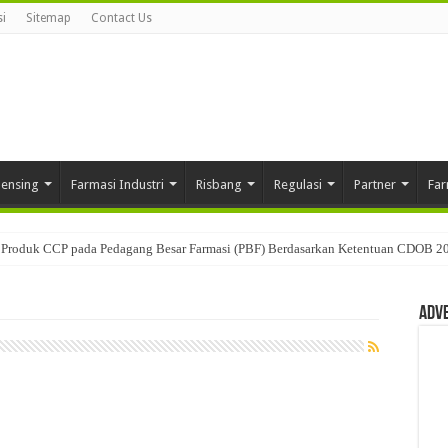
i
Sitemap
Contact Us
pensing
Farmasi Industri
Risbang
Regulasi
Partner
Far
Produk CCP pada Pedagang Besar Farmasi (PBF) Berdasarkan Ketentuan CDOB 2
Adv