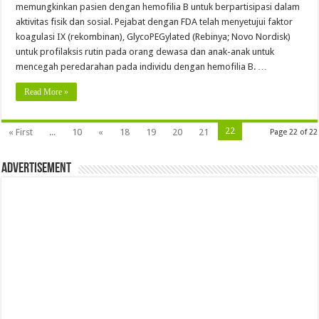
memungkinkan pasien dengan hemofilia B untuk berpartisipasi dalam
aktivitas fisik dan sosial. Pejabat dengan FDA telah menyetujui faktor
koagulasi IX (rekombinan), GlycoPEGylated (Rebinya; Novo Nordisk)
untuk profilaksis rutin pada orang dewasa dan anak-anak untuk
mencegah peredarahan pada individu dengan hemofilia B. …
Read More »
22
« First
...
10
«
18
19
20
21
Page 22 of 22
Advertisement