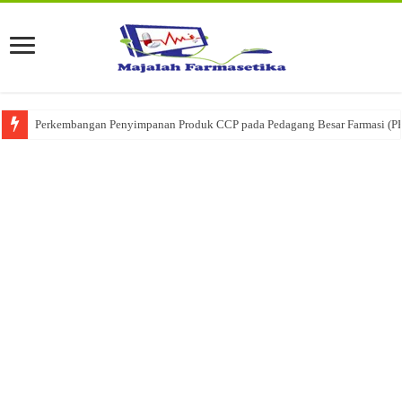
Perkembangan Penyimpanan Produk CCP pada Pedagang Besar Farmasi (P
Ketika Obat Menunggu Keputusan: Mengenal Peran Karantina Produk dalam