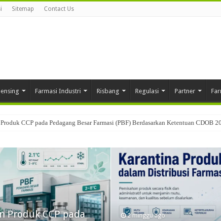
i
Sitemap
Contact Us
pensing
Farmasi Industri
Risbang
Regulasi
Partner
Far
Produk CCP pada Pedagang Besar Farmasi (PBF) Berdasarkan Ketentuan CDOB 2
3 minggu ago
CREON® (PANCRELIPAS
 Produk CCP pada
i Inovasi
MICROENCAPSULATIO
2 minggu ago