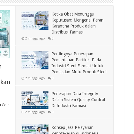
Ketika Obat Menunggu
Keputusan: Mengenal Peran
Karantina Produk dalam
Distribusi Farmasi
2 minggu ago
0
Pentingnya Penerapan
Pemantauan Partikel Pada
n
Industri Steril Farmasi Untuk
Pemastian Mutu Produk Steril
2 minggu ago
0
rkan
Penerapan Data Integrity
Dalam Sistem Quality Control
u Cold
Di Industri Farmasi
2 minggu ago
0
Konsep Jasa Pelayanan
Kepotekeran di Indonesia