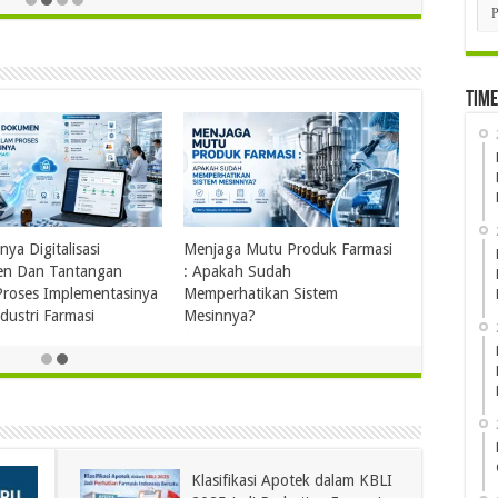
Kat
15 November
Time
ngan Penyimpanan
Ketika Obat Menunggu
Pentingnya 
CP pada Pedagang
Keputusan: Mengenal Peran
Pemantauan 
masi (PBF)
Karantina Produk dalam
Industri Ster
kan Ketentuan CDOB
Distribusi Farmasi
Pemastian Mu
2 minggu ago
2 minggu ago
 ago
Klasifikasi Apotek dalam KBLI