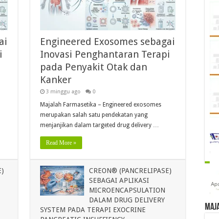
ai
Engineered Exosomes sebagai
i
Inovasi Penghantaran Terapi
pada Penyakit Otak dan
Kanker
3 minggu ago
0
Majalah Farmasetika – Engineered exosomes
merupakan salah satu pendekatan yang
menjanjikan dalam targeted drug delivery …
Read More »
)
CREON® (PANCRELIPASE)
SEBAGAI APLIKASI
MICROENCAPSULATION
DALAM DRUG DELIVERY
Maj
SYSTEM PADA TERAPI EXOCRINE