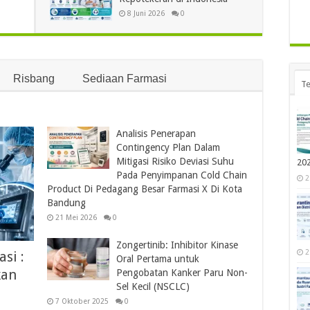
8 Juni 2026
0
Risbang
Sediaan Farmasi
Te
Analisis Penerapan
Contingency Plan Dalam
Mitigasi Risiko Deviasi Suhu
20
Pada Penyimpanan Cold Chain
2
Product Di Pedagang Besar Farmasi X Di Kota
Bandung
21 Mei 2026
0
Zongertinib: Inhibitor Kinase
2
si :
Oral Pertama untuk
kan
Pengobatan Kanker Paru Non-
Sel Kecil (NSCLC)
7 Oktober 2025
0