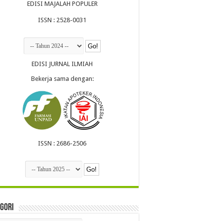
EDISI MAJALAH POPULER
ISSN : 2528-0031
EDISI JURNAL ILMIAH
Bekerja sama dengan:
ISSN : 2686-2506
itas & Keamanan
al, Mengupas Klaim
’ vs Realitas
Logam Berat &
gori