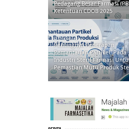
Pedagang Besar Farmasi (PB
Penghantaran Terapi pada P
Ketentuan CDOB 2025
Kanker
2 minggu ago
Pentingnya Penerapan
Pemantauan Partikel Pada
3 minggu ago
Sistem Penghantaran Obat
Industri Steril Farmasi Untu
Berbasis Polimer Untuk Ter
Pemastian Mutu Produk Ster
Kanker