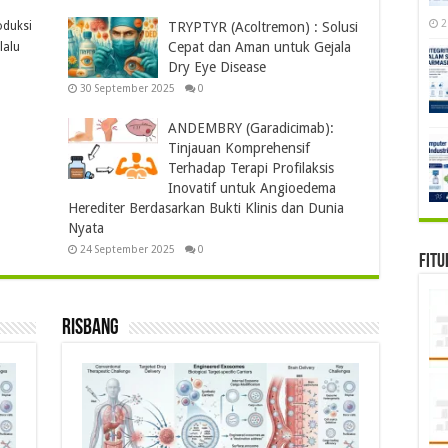
2
oduksi
TRYPTYR (Acoltremon) : Solusi
Cepat dan Aman untuk Gejala
lalu
Dry Eye Disease
30 September 2025
0
ANDEMBRY (Garadicimab):
Tinjauan Komprehensif
Terhadap Terapi Profilaksis
Inovatif untuk Angioedema
Herediter Berdasarkan Bukti Klinis dan Dunia
Nyata
24 September 2025
0
Fitu
Risbang