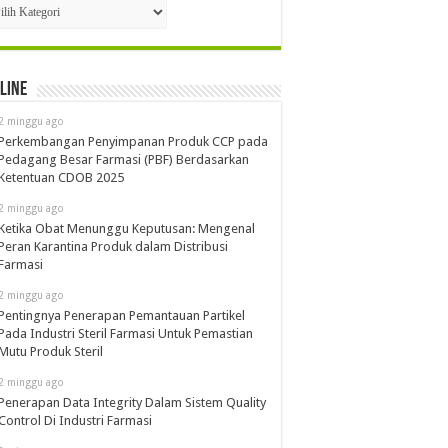
egori
 2025
line
2 minggu ago
Perkembangan Penyimpanan Produk CCP pada
Pedagang Besar Farmasi (PBF) Berdasarkan
Ketentuan CDOB 2025
2 minggu ago
Penerapan
Ketika Obat Menunggu Keputusan: Mengenal
Partikel Pada
Peran Karantina Produk dalam Distribusi
il Farmasi Untuk
Farmasi
tu Produk Steril
2 minggu ago
Pentingnya Penerapan Pemantauan Partikel
Pada Industri Steril Farmasi Untuk Pemastian
Mutu Produk Steril
2 minggu ago
Penerapan Data Integrity Dalam Sistem Quality
Control Di Industri Farmasi