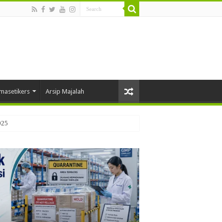
masetikers
Arsip Majalah
025
E) SEBAGAI APLIKASI
N DALAM DRUG DELIVERY