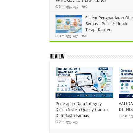
PANCREATIC INSUFFIENCY
3 minggu ago
0
Sistem Penghantaran Oba
Berbasis Polimer Untuk
Terapi Kanker
3 minggu ago
0
Review
IDASI SISTEM KOMPUTER
Suplemen Kolagen Viral Byoote
Alasan Ob
INDUSTRI FARMASI
vs Coolvita vs Noera, Mitos
(BPO) Bis
atau Fakta : Benarkah Sampai
Azarine 
minggu ago
ke Kulit?
Melindun
17 November 2025
16 Novem