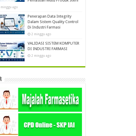
Pemastian Mutu Produk Steril
 minggu ago
Penerapan Data Integrity
Dalam Sistem Quality Control
Di Industri Farmasi
2 minggu ago
VALIDASI SISTEM KOMPUTER
DI INDUSTRI FARMASI
2 minggu ago
r