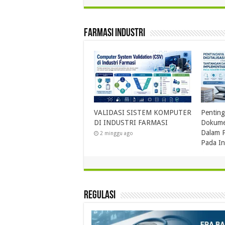
Farmasi Industri
tingnya Digitalisasi
Menjaga Mutu Produk Farmasi
Perkemba
kumen Dan Tantangan
: Apakah Sudah
Produk C
lam Proses Implementasinya
Memperhatikan Sistem
Besar Far
da Industri Farmasi
Mesinnya?
Berdasar
2025
1 Mei 2026
21 Mei 2026
2 minggu
Regulasi