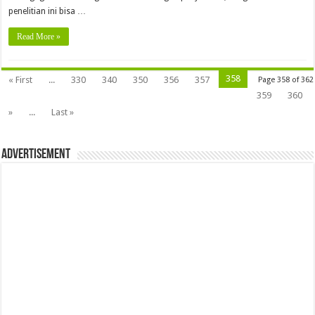
penelitian ini bisa …
Read More »
358
« First
...
330
340
350
356
357
Page 358 of 362
359
360
»
...
Last »
Advertisement