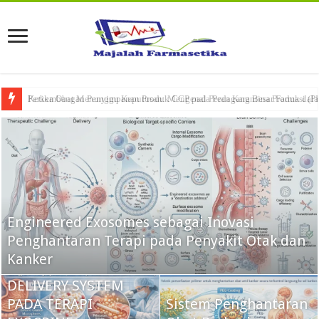
Ketika Obat Menunggu Keputusan: Mengenal Peran Karantina Produk dalam
CREON®
(PANCRELIPASE)
Engineered Exosomes sebagai Inovasi
SEBAGAI APLIKASI
Penghantaran Terapi pada Penyakit Otak dan
MICROENCAPSULATION
Kanker
DALAM DRUG
DELIVERY SYSTEM
PADA TERAPI
Sistem Penghantaran