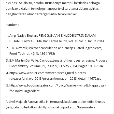
oksidasi. Selain itu, produk turunannya mampu bertindak sebagai
pembawa dalam teknologi nanopartikel terutama dalam aplikasi
penghantaran obat bertarget untuk terapi kanker.
Sumber :
Angi Nadya Bestari, PENGGUNAAN SIKLODEKSTRIN DALAM
BIDANG FARMASI. Majalah Farmaseutik, Vol. 10 No. 1 Tahun 2014 .
J. D.
Dziezak
, Microencapsulation and encapsulated ingredients,
Food Technol. 42(4): 136 (
1988
)
E.M.Martin Del Valle. Cyclodextrins and their uses: a review. Process
Biochemistry. Volume 39, Issue 9, 31 May 2004, Pages 1033–1046
http://www.wacker.com/cms/en/press_media/press-
releases/archive_2013/pressinformation_2013_detail_44672.jsp
http://www.foodnavigator.com/Policy/Wacker-wins-EU-approval-
for-novel-ingredient
Artikel Majalah Farmasetika ini termasuk kedalam artikel edisi khusus
yang telah diterbitkan di
http://jurnal.unpad.ac.id/farmasetika