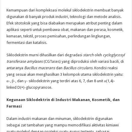
Kemampuan dari kompleksasi molekul siklodekstrin membuat banyak
digunakan di banyak produk industri, teknologi dan metode analisis.
Efek sitotoksik yang bisa diabaikan merupakan atribut penting dalam
aplikasi seperti untuk pembawa obat, makanan dan perasa, kosmetik,
kemasan, tekstil, proses pemisahan, perlindungan lingkungan,
fermentasi dan katalisis.
Siklodekstrin murni dihasilkan dari degradasi
starch
oleh
cycloglycosyl
transferase amylases
(CGTases) yang diproduksi oleh variasi bacili, di
antaranya
Bacillus macerans
dan
Bacillus circulans
. Kondisi reaksi
yang sesuai akan menghasilkan 3 kelompok utama siklodekstrin yaitu:
α-, β-, dan γ- siklodekstrin yang terdiri atas 6, 7, dan 8 unit α(1,4)-
linked D(+)-glucopyranose.
Kegunaan Siklodektrin di Industri Makanan, Kosmetik, dan
Farmasi
Dalam industri makanan dan minuman, siklodekstrin digunakan
sebagai zat tambahan yang mampu memodifikasi aktivitas kimiawi
suatu molekul dengan proteksi suatu gugus tertentu, sebagai