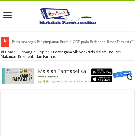
Ketika Obat Menunggu Keputusan: Mengenal Peran Karantina Produk dalam
Home
/
Risbang
/
Eksipien
/
Pentingnya Siklodekstrin dalam Industri
Makanan, Kosmetik, dan Farmasi