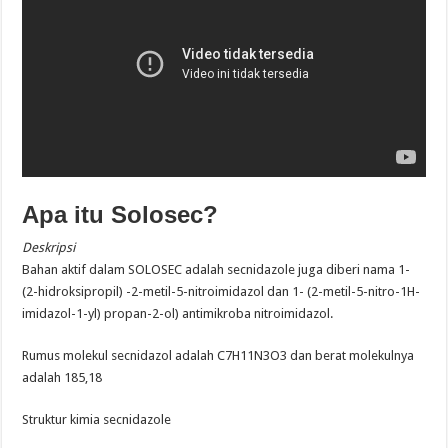
Apa itu Solosec?
Deskripsi
Bahan aktif dalam SOLOSEC adalah secnidazole juga diberi nama 1-
(2-hidroksipropil) -2-metil-5-nitroimidazol dan 1- (2-metil-5-nitro-1H-
imidazol-1-yl) propan-2-ol) antimikroba nitroimidazol.
Rumus molekul secnidazol adalah C7H11N3O3 dan berat molekulnya
adalah 185,18
Struktur kimia secnidazole