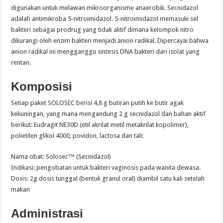
digunakan untuk melawan mikroorganisme anaerobik. Secnidazol
adalah antimikroba 5-nitroimidazol. 5-nitroimidazol memasuki sel
bakteri sebagai prodrug yang tidak aktif dimana kelompok nitro
dikurangi oleh enzim bakteri menjadi anion radikal. Dipercayai bahwa
anion radikal ini mengganggu sintesis DNA bakteri dari isolat yang
rentan.
Komposisi
Setiap paket SOLOSEC berisi 4,8 g butiran putih ke butir agak
kekuningan, yang mana mengandung 2 g secnidazol dan bahan aktif
berikut: Eudragit NE30D (etil akrilat metil metakrilat kopolimer),
polietilen glikol 4000, povidon, lactosa dan talc
Nama obat: Solosec™ (Secnidazol)
Indikasi: pengobatan untuk bakteri vaginosis pada wanita dewasa.
Dosis: 2g dosis tunggal (bentuk granul oral) diambil satu kali setelah
makan
Administrasi