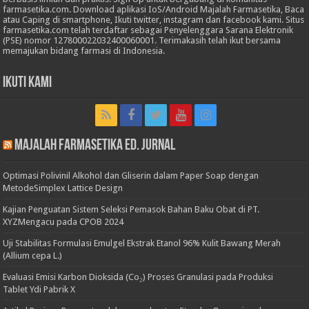
farmasetika.com. Download aplikasi IoS/Android Majalah Farmasetika, Baca
atau Caping di smartphone, Ikuti twitter, instagram dan facebook kami. Situs
farmasetika.com telah terdaftar sebagai Penyelenggara Sarana Elektronik
(PSE) nomor 127800022032400060001. Terimakasih telah ikut bersama
memajukan bidang farmasi di Indonesia.
Ikuti Kami
Majalah Farmasetika Ed. Jurnal
Optimasi Polivinil Alkohol dan Gliserin dalam Paper Soap dengan
MetodeSimplex Lattice Design
Kajian Penguatan Sistem Seleksi Pemasok Bahan Baku Obat di PT.
XYZMengacu pada CPOB 2024
Uji Stabilitas Formulasi Emulgel Ekstrak Etanol 96% Kulit Bawang Merah
(Allium cepa L.)
Evaluasi Emisi Karbon Dioksida (Co₂) Proses Granulasi pada Produksi
Tablet Ydi Pabrik X