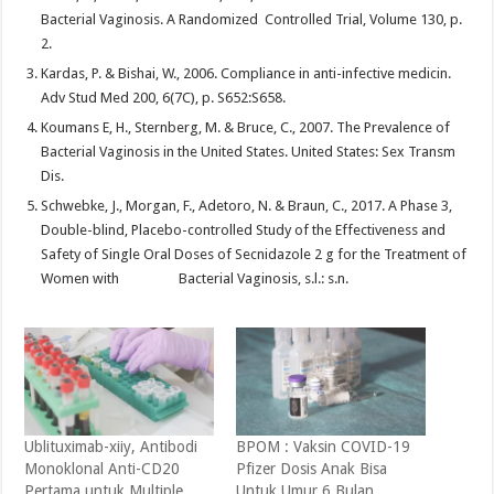
Bacterial Vaginosis. A Randomized Controlled Trial, Volume 130, p.
2.
Kardas, P. & Bishai, W., 2006. Compliance in anti-infective medicin.
Adv Stud Med 200, 6(7C), p. S652:S658.
Koumans E, H., Sternberg, M. & Bruce, C., 2007. The Prevalence of
Bacterial Vaginosis in the United States. United States: Sex Transm
Dis.
Schwebke, J., Morgan, F., Adetoro, N. & Braun, C., 2017. A Phase 3,
Double-blind, Placebo-controlled Study of the Effectiveness and
Safety of Single Oral Doses of Secnidazole 2 g for the Treatment of
Women with Bacterial Vaginosis, s.l.: s.n.
Ublituximab-xiiy, Antibodi
BPOM : Vaksin COVID-19
Monoklonal Anti-CD20
Pfizer Dosis Anak Bisa
Pertama untuk Multiple
Untuk Umur 6 Bulan