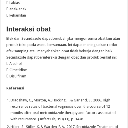
 Laktasi
 anak-anak
 kehamilan
Interaksi obat
Efek dari Secnidazole dapat berubah jika mengonsumsi obat lain atau
produk toko pada waktu bersamaan. Ini dapat meningkatkan resiko
efek samping atau menyebabkan obat tidak bekerja dengan baik.
Secnidazole dapat berinteraksi dengan obat dan produk berikut ini:
 Alcohol
 Cimetidine
 Disulfiram
Referensi
Bradshaw, C., Morton, A., Hocking, J. & Garland, S., 2006. High
recurrence rates of bacterial vaginosis over the course of 12
months after oral metronidazole therapy and factors associated
with recurrence. J Infect Dis, 193(11), p. 1478.
Hillier, S., Stiller, K. & Warden, F. A., 2017. Secnidazole Treatment of