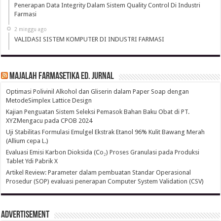
Penerapan Data Integrity Dalam Sistem Quality Control Di Industri
Farmasi
2 minggu ago
VALIDASI SISTEM KOMPUTER DI INDUSTRI FARMASI
Majalah Farmasetika Ed. Jurnal
Optimasi Polivinil Alkohol dan Gliserin dalam Paper Soap dengan
MetodeSimplex Lattice Design
Kajian Penguatan Sistem Seleksi Pemasok Bahan Baku Obat di PT.
XYZMengacu pada CPOB 2024
Uji Stabilitas Formulasi Emulgel Ekstrak Etanol 96% Kulit Bawang Merah
(Allium cepa L.)
Evaluasi Emisi Karbon Dioksida (Co₂) Proses Granulasi pada Produksi
Tablet Ydi Pabrik X
Artikel Review: Parameter dalam pembuatan Standar Operasional
Prosedur (SOP) evaluasi penerapan Computer System Validation (CSV)
Advertisement