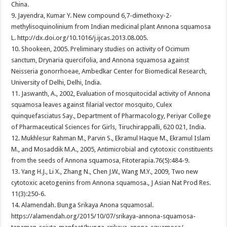
China.
9. Jayendra, Kumar Y. New compound 6,7-dimethoxy-2-
methylisoquinolinium from Indian medicinal plant Annona squamosa
L. http://dx.doi.org/10.1016/j.ijcas.2013.08.005.
10. Shookeen, 2005. Preliminary studies on activity of Ocimum
sanctum, Drynaria quercifolia, and Annona squamosa against
Neisseria gonorrhoeae, Ambedkar Center for Biomedical Research,
University of Delhi, Delhi, India.
11. Jaswanth, A., 2002, Evaluation of mosquitocidal activity of Annona
squamosa leaves against filarial vector mosquito, Culex
quinquefasciatus Say., Department of Pharmacology, Periyar College
of Pharmaceutical Sciences for Girls, Tiruchirappalli, 620 021, India.
12. Mukhlesur Rahman M., Parvin S., Ekramul Haque M., Ekramul Islam
M., and Mosaddik M.A., 2005, Antimicrobial and cytotoxic constituents
from the seeds of Annona squamosa, Fitoterapia.76(5):484-9.
13. Yang H.J., Li X., Zhang N., Chen J.W., Wang M.Y., 2009, Two new
cytotoxic acetogenins from Annona squamosa., J Asian Nat Prod Res.
11(3):250-6.
14. Alamendah. Bunga Srikaya Anona squamosal.
https://alamendah.org/2015/10/07/srikaya-annona-squamosa-