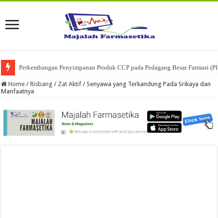
Ketika Obat Menunggu Keputusan: Mengenal Peran Karantina Produk dalam
Home
/
Risbang
/
Zat Aktif
/
Senyawa yang Terkandung Pada Srikaya dan
Manfaatnya