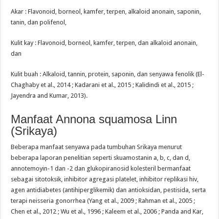
Akar : Flavonoid, borneol, kamfer, terpen, alkaloid anonain, saponin,
tanin, dan polifenol,
Kulit kay : Flavonoid, borneol, kamfer, terpen, dan alkaloid anonain,
dan
Kulit buah : Alkaloid, tannin, protein, saponin, dan senyawa fenolik (El-
Chaghaby et al., 2014 ; Kadarani et al., 2015 ; Kalidindi et al., 2015 ;
Jayendra and Kumar, 2013).
Manfaat Annona squamosa Linn
(Srikaya)
Beberapa manfaat senyawa pada tumbuhan Srikaya menurut
beberapa laporan penelitian seperti skuamostanin a, b, c, dan d,
annotemoyin-1 dan -2 dan glukopiranosid kolesteril bermanfaat
sebagai sitotoksik, inhibitor agregasi platelet, inhibitor replikasi hiv,
agen antidiabetes (antihiperglikemik) dan antioksidan, pestisida, serta
terapi neisseria gonorrhea (Yang et al., 2009 ; Rahman et al., 2005 ;
Chen et al., 2012 ; Wu et al., 1996 ; Kaleem et al., 2006 ; Panda and Kar,