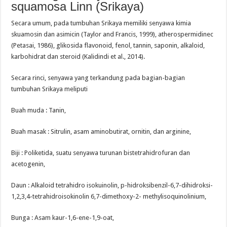
squamosa Linn (Srikaya)
Secara umum, pada tumbuhan Srikaya memiliki senyawa kimia
skuamosin dan asimicin (Taylor and Francis, 1999), atherospermidinec
(Petasai, 1986), glikosida flavonoid, fenol, tannin, saponin, alkaloid,
karbohidrat dan steroid (Kalidindi et al., 2014).
Secara rinci, senyawa yang terkandung pada bagian-bagian
tumbuhan Srikaya meliputi
Buah muda : Tanin,
Buah masak : Sitrulin, asam aminobutirat, ornitin, dan arginine,
Biji : Poliketida, suatu senyawa turunan bistetrahidrofuran dan
acetogenin,
Daun : Alkaloid tetrahidro isokuinolin, p-hidroksibenzil-6,7-dihidroksi-
1,2,3,4-tetrahidroisokinolin 6,7-dimethoxy-2- methylisoquinolinium,
Bunga : Asam kaur-1,6-ene-1,9-oat,