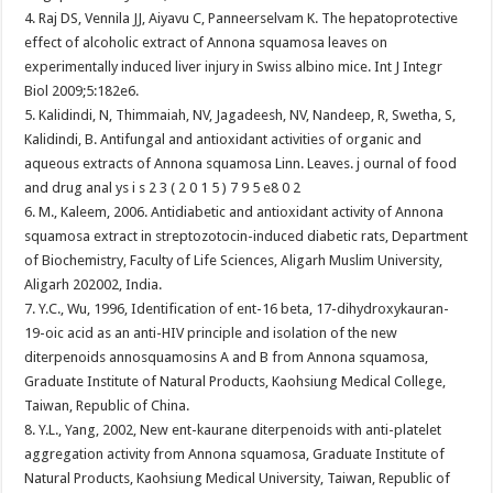
4. Raj DS, Vennila JJ, Aiyavu C, Panneerselvam K. The hepatoprotective
effect of alcoholic extract of Annona squamosa leaves on
experimentally induced liver injury in Swiss albino mice. Int J Integr
Biol 2009;5:182e6.
5. Kalidindi, N, Thimmaiah, NV, Jagadeesh, NV, Nandeep, R, Swetha, S,
Kalidindi, B. Antifungal and antioxidant activities of organic and
aqueous extracts of Annona squamosa Linn. Leaves. j ournal of food
and drug anal ys i s 2 3 ( 2 0 1 5 ) 7 9 5 e8 0 2
6. M., Kaleem, 2006. Antidiabetic and antioxidant activity of Annona
squamosa extract in streptozotocin-induced diabetic rats, Department
of Biochemistry, Faculty of Life Sciences, Aligarh Muslim University,
Aligarh 202002, India.
7. Y.C., Wu, 1996, Identification of ent-16 beta, 17-dihydroxykauran-
19-oic acid as an anti-HIV principle and isolation of the new
diterpenoids annosquamosins A and B from Annona squamosa,
Graduate Institute of Natural Products, Kaohsiung Medical College,
Taiwan, Republic of China.
8. Y.L., Yang, 2002, New ent-kaurane diterpenoids with anti-platelet
aggregation activity from Annona squamosa, Graduate Institute of
Natural Products, Kaohsiung Medical University, Taiwan, Republic of