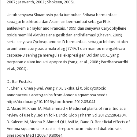
2007 ; Jaswanth, 2002 ; Shokeen, 2005).
Untuk senyawa Skuamosin pada tumbuhan Srikaya bermanfaat
sebagai Insektisida dan Ascimicin bermanfaat sebagai Efek
antileukemia (Taylor and Francais, 1999) dan senyawa Caryophyllene
oxide memiliki Aktivitas analgesik dan antiinflamasi (Chavan, 2009)
serta senyawa Cyclosquamosin D bermanfaat sebagai Inhibisi sitokin
proinflammatory pada makrofag J774A.1 dan mampu mengaktivasi
caspase-3 sehingga meregulasi ekspresi gen Bcl dan BclXL yang
berperan dalam induksi apoptosis (Yang, et al., 2008 ; Pardharasardhi
et al., 2004).
Daftar Pustaka
1. Chen Y, Chen J-wei, Wang Y, Xu S-sha, Li X. Six cytotoxic
annonaceous acetogenins from Annona squamosa seeds.
http://dx.doi.org/10.1016/j.foodchem.2012.05.041
2. Mazid M, Khan TA, Mohammad F. Medicinal plants of rural India: a
review of use by Indian folks. Indo Glob J Pharm Sci 2012;2:286e304.
3. Kaleem M, Medha P, Ahmed QU, Asif M, Bano B. Beneficial effects of
Annona squamosa extract in streptozotocin-induced diabetic rats.
Singapore Med J 2008;49:800e4.