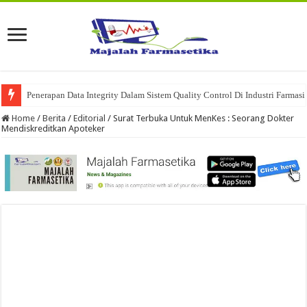
Penerapan Data Integrity Dalam Sistem Quality Control Di Industri Farmasi
Home
/
Berita
/
Editorial
/
Surat Terbuka Untuk MenKes : Seorang Dokter
Mendiskreditkan Apoteker