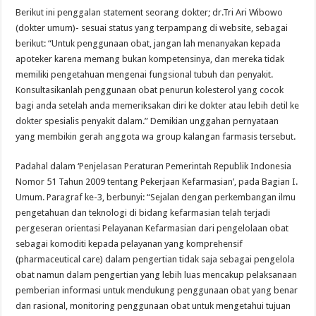
Berikut ini penggalan statement seorang dokter; dr.Tri Ari Wibowo
(dokter umum)- sesuai status yang terpampang di website, sebagai
berikut: “Untuk penggunaan obat, jangan lah menanyakan kepada
apoteker karena memang bukan kompetensinya, dan mereka tidak
memiliki pengetahuan mengenai fungsional tubuh dan penyakit.
Konsultasikanlah penggunaan obat penurun kolesterol yang cocok
bagi anda setelah anda memeriksakan diri ke dokter atau lebih detil ke
dokter spesialis penyakit dalam.” Demikian unggahan pernyataan
yang membikin gerah anggota wa group kalangan farmasis tersebut.
Padahal dalam ‘Penjelasan Peraturan Pemerintah Republik Indonesia
Nomor 51 Tahun 2009 tentang Pekerjaan Kefarmasian’, pada Bagian I.
Umum. Paragraf ke-3, berbunyi: “Sejalan dengan perkembangan ilmu
pengetahuan dan teknologi di bidang kefarmasian telah terjadi
pergeseran orientasi Pelayanan Kefarmasian dari pengelolaan obat
sebagai komoditi kepada pelayanan yang komprehensif
(pharmaceutical care) dalam pengertian tidak saja sebagai pengelola
obat namun dalam pengertian yang lebih luas mencakup pelaksanaan
pemberian informasi untuk mendukung penggunaan obat yang benar
dan rasional, monitoring penggunaan obat untuk mengetahui tujuan