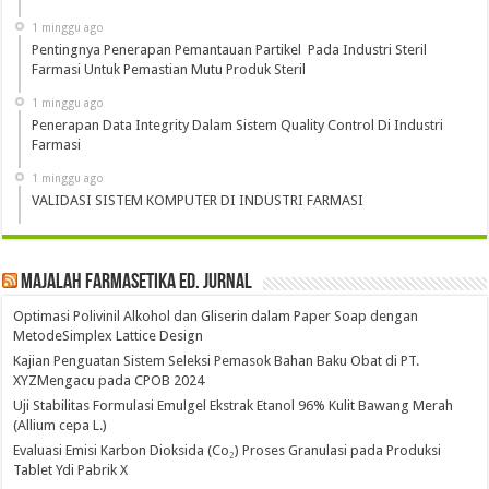
1 minggu ago
Pentingnya Penerapan Pemantauan Partikel Pada Industri Steril
Farmasi Untuk Pemastian Mutu Produk Steril
1 minggu ago
Penerapan Data Integrity Dalam Sistem Quality Control Di Industri
Farmasi
1 minggu ago
VALIDASI SISTEM KOMPUTER DI INDUSTRI FARMASI
Majalah Farmasetika Ed. Jurnal
Optimasi Polivinil Alkohol dan Gliserin dalam Paper Soap dengan
MetodeSimplex Lattice Design
Kajian Penguatan Sistem Seleksi Pemasok Bahan Baku Obat di PT.
XYZMengacu pada CPOB 2024
Uji Stabilitas Formulasi Emulgel Ekstrak Etanol 96% Kulit Bawang Merah
(Allium cepa L.)
Evaluasi Emisi Karbon Dioksida (Co₂) Proses Granulasi pada Produksi
Tablet Ydi Pabrik X