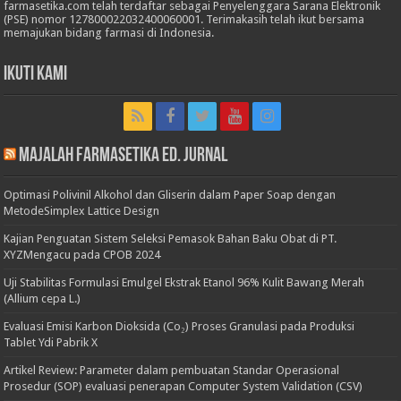
farmasetika.com telah terdaftar sebagai Penyelenggara Sarana Elektronik
(PSE) nomor 127800022032400060001. Terimakasih telah ikut bersama
memajukan bidang farmasi di Indonesia.
Ikuti Kami
Majalah Farmasetika Ed. Jurnal
Optimasi Polivinil Alkohol dan Gliserin dalam Paper Soap dengan
MetodeSimplex Lattice Design
Kajian Penguatan Sistem Seleksi Pemasok Bahan Baku Obat di PT.
XYZMengacu pada CPOB 2024
Uji Stabilitas Formulasi Emulgel Ekstrak Etanol 96% Kulit Bawang Merah
(Allium cepa L.)
Evaluasi Emisi Karbon Dioksida (Co₂) Proses Granulasi pada Produksi
Tablet Ydi Pabrik X
Artikel Review: Parameter dalam pembuatan Standar Operasional
Prosedur (SOP) evaluasi penerapan Computer System Validation (CSV)