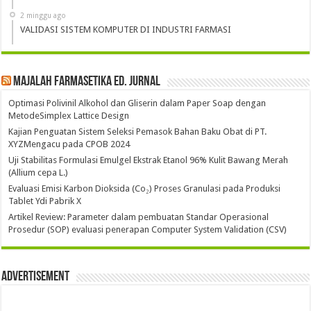
2 minggu ago
VALIDASI SISTEM KOMPUTER DI INDUSTRI FARMASI
Majalah Farmasetika Ed. Jurnal
Optimasi Polivinil Alkohol dan Gliserin dalam Paper Soap dengan
MetodeSimplex Lattice Design
Kajian Penguatan Sistem Seleksi Pemasok Bahan Baku Obat di PT.
XYZMengacu pada CPOB 2024
Uji Stabilitas Formulasi Emulgel Ekstrak Etanol 96% Kulit Bawang Merah
(Allium cepa L.)
Evaluasi Emisi Karbon Dioksida (Co₂) Proses Granulasi pada Produksi
Tablet Ydi Pabrik X
Artikel Review: Parameter dalam pembuatan Standar Operasional
Prosedur (SOP) evaluasi penerapan Computer System Validation (CSV)
Advertisement