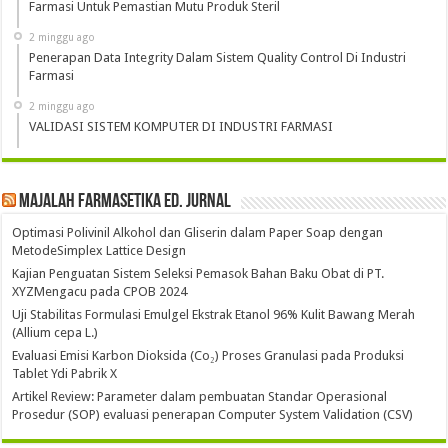
Farmasi Untuk Pemastian Mutu Produk Steril
2 minggu ago
Penerapan Data Integrity Dalam Sistem Quality Control Di Industri
Farmasi
2 minggu ago
VALIDASI SISTEM KOMPUTER DI INDUSTRI FARMASI
Majalah Farmasetika Ed. Jurnal
Optimasi Polivinil Alkohol dan Gliserin dalam Paper Soap dengan
MetodeSimplex Lattice Design
Kajian Penguatan Sistem Seleksi Pemasok Bahan Baku Obat di PT.
XYZMengacu pada CPOB 2024
Uji Stabilitas Formulasi Emulgel Ekstrak Etanol 96% Kulit Bawang Merah
(Allium cepa L.)
Evaluasi Emisi Karbon Dioksida (Co₂) Proses Granulasi pada Produksi
Tablet Ydi Pabrik X
Artikel Review: Parameter dalam pembuatan Standar Operasional
Prosedur (SOP) evaluasi penerapan Computer System Validation (CSV)