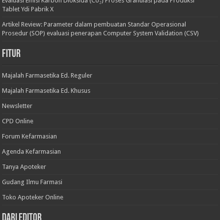
Evaluasi Emisi Karbon Dioksida (Co₂) Proses Granulasi pada Produksi
Tablet Ydi Pabrik X
Artikel Review: Parameter dalam pembuatan Standar Operasional
Prosedur (SOP) evaluasi penerapan Computer System Validation (CSV)
Fitur
Majalah Farmasetika Ed. Reguler
Majalah Farmasetika Ed. Khusus
Newsletter
CPD Online
Forum Kefarmasian
Agenda Kefarmasian
Tanya Apoteker
Gudang Ilmu Farmasi
Toko Apoteker Online
Dari Editor