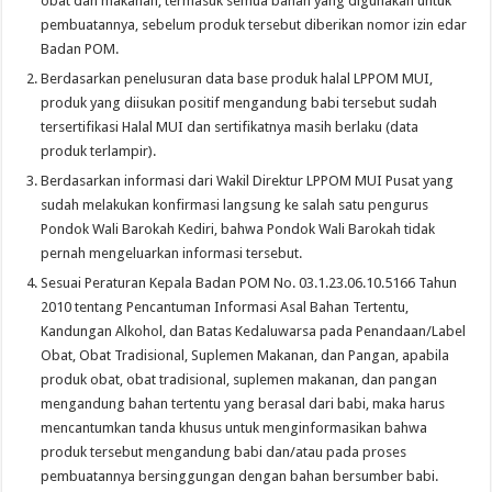
obat dan makanan, termasuk semua bahan yang digunakan untuk
pembuatannya, sebelum produk tersebut diberikan nomor izin edar
Badan POM.
Berdasarkan penelusuran data base produk halal LPPOM MUI,
produk yang diisukan positif mengandung babi tersebut sudah
tersertifikasi Halal MUI dan sertifikatnya masih berlaku (data
produk terlampir).
Berdasarkan informasi dari Wakil Direktur LPPOM MUI Pusat yang
sudah melakukan konfirmasi langsung ke salah satu pengurus
Pondok Wali Barokah Kediri, bahwa Pondok Wali Barokah tidak
pernah mengeluarkan informasi tersebut.
Sesuai Peraturan Kepala Badan POM No. 03.1.23.06.10.5166 Tahun
2010 tentang Pencantuman Informasi Asal Bahan Tertentu,
Kandungan Alkohol, dan Batas Kedaluwarsa pada Penandaan/Label
Obat, Obat Tradisional, Suplemen Makanan, dan Pangan, apabila
produk obat, obat tradisional, suplemen makanan, dan pangan
mengandung bahan tertentu yang berasal dari babi, maka harus
mencantumkan tanda khusus untuk menginformasikan bahwa
produk tersebut mengandung babi dan/atau pada proses
pembuatannya bersinggungan dengan bahan bersumber babi.