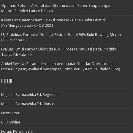
Optimasi Polivinil Alkohol dan Gliserin dalam Paper Soap dengan
MetodeSimplex Lattice Design
Kajian Penguatan Sistem Seleksi Pemasok Bahan Baku Obat di PT.
XYZMengacu pada CPOB 2024
Uji Stabilitas Formulasi Emulgel Ekstrak Etanol 96% Kulit Bawang Merah
(Allium cepa L.)
Evaluasi Emisi Karbon Dioksida (Co₂) Proses Granulasi pada Produksi
Tablet Ydi Pabrik X
Artikel Review: Parameter dalam pembuatan Standar Operasional
Prosedur (SOP) evaluasi penerapan Computer System Validation (CSV)
Fitur
Majalah Farmasetika Ed. Reguler
Majalah Farmasetika Ed. Khusus
Newsletter
CPD Online
Forum Kefarmasian