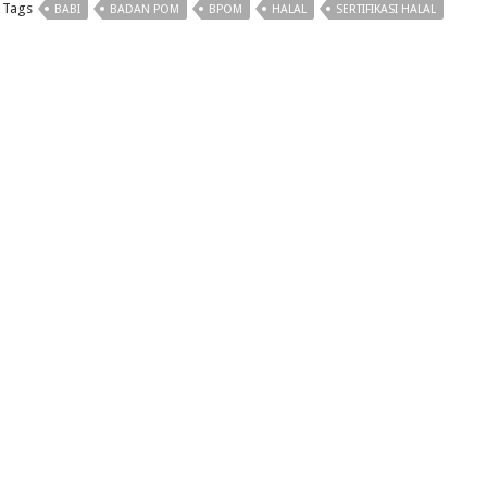
Tags
BABI
BADAN POM
BPOM
HALAL
SERTIFIKASI HALAL