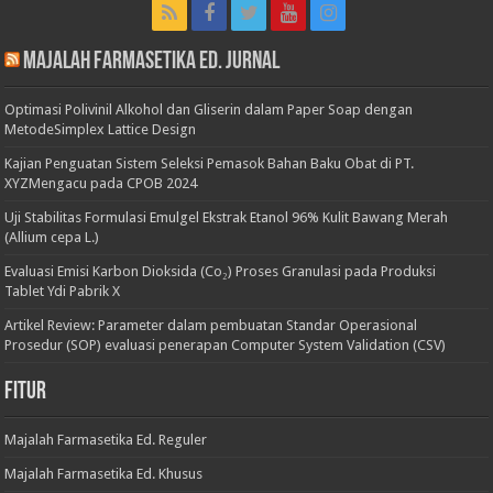
Majalah Farmasetika Ed. Jurnal
Optimasi Polivinil Alkohol dan Gliserin dalam Paper Soap dengan
MetodeSimplex Lattice Design
Kajian Penguatan Sistem Seleksi Pemasok Bahan Baku Obat di PT.
XYZMengacu pada CPOB 2024
Uji Stabilitas Formulasi Emulgel Ekstrak Etanol 96% Kulit Bawang Merah
(Allium cepa L.)
Evaluasi Emisi Karbon Dioksida (Co₂) Proses Granulasi pada Produksi
Tablet Ydi Pabrik X
Artikel Review: Parameter dalam pembuatan Standar Operasional
Prosedur (SOP) evaluasi penerapan Computer System Validation (CSV)
Fitur
Majalah Farmasetika Ed. Reguler
Majalah Farmasetika Ed. Khusus