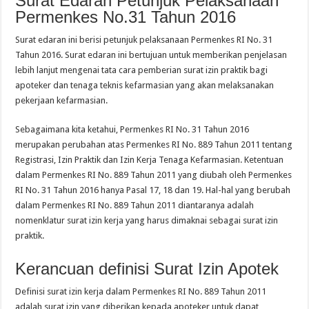
Surat Edaran Petunjuk Pelaksanaan
Permenkes No.31 Tahun 2016
Surat edaran ini berisi petunjuk pelaksanaan Permenkes RI No. 31
Tahun 2016. Surat edaran ini bertujuan untuk memberikan penjelasan
lebih lanjut mengenai tata cara pemberian surat izin praktik bagi
apoteker dan tenaga teknis kefarmasian yang akan melaksanakan
pekerjaan kefarmasian.
Sebagaimana kita ketahui, Permenkes RI No. 31 Tahun 2016
merupakan perubahan atas Permenkes RI No. 889 Tahun 2011 tentang
Registrasi, Izin Praktik dan Izin Kerja Tenaga Kefarmasian. Ketentuan
dalam Permenkes RI No. 889 Tahun 2011 yang diubah oleh Permenkes
RI No. 31 Tahun 2016 hanya Pasal 17, 18 dan 19. Hal-hal yang berubah
dalam Permenkes RI No. 889 Tahun 2011 diantaranya adalah
nomenklatur surat izin kerja yang harus dimaknai sebagai surat izin
praktik.
Kerancuan definisi Surat Izin Apotek
Definisi surat izin kerja dalam Permenkes RI No. 889 Tahun 2011
adalah surat izin yang diberikan kepada apoteker untuk dapat