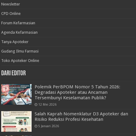
Newsletter
CPD Online
Forum Kefarmasian
Agenda Kefarmasian
Tanya Apoteker
Gudang Ilmu Farmasi
Toko Apoteker Online
Dari Editor
Polemik PerBPOM Nomor 5 Tahun 2026:
Degradasi Apoteker atau Ancaman
Tersembunyi Keselamatan Publik?
12 Mei 2026
Salah Kaprah Nomenklatur D3 Apoteker dan
Risiko Reduksi Profesi Kesehatan
5 Januari 2026