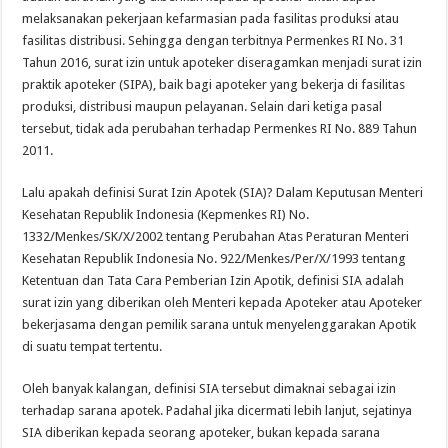
melaksanakan pekerjaan kefarmasian pada fasilitas produksi atau
fasilitas distribusi. Sehingga dengan terbitnya Permenkes RI No. 31
Tahun 2016, surat izin untuk apoteker diseragamkan menjadi surat izin
praktik apoteker (SIPA), baik bagi apoteker yang bekerja di fasilitas
produksi, distribusi maupun pelayanan. Selain dari ketiga pasal
tersebut, tidak ada perubahan terhadap Permenkes RI No. 889 Tahun
2011.
Lalu apakah definisi Surat Izin Apotek (SIA)? Dalam Keputusan Menteri
Kesehatan Republik Indonesia (Kepmenkes RI) No.
1332/Menkes/SK/X/2002 tentang Perubahan Atas Peraturan Menteri
Kesehatan Republik Indonesia No. 922/Menkes/Per/X/1993 tentang
Ketentuan dan Tata Cara Pemberian Izin Apotik, definisi SIA adalah
surat izin yang diberikan oleh Menteri kepada Apoteker atau Apoteker
bekerjasama dengan pemilik sarana untuk menyelenggarakan Apotik
di suatu tempat tertentu.
Oleh banyak kalangan, definisi SIA tersebut dimaknai sebagai izin
terhadap sarana apotek. Padahal jika dicermati lebih lanjut, sejatinya
SIA diberikan kepada seorang apoteker, bukan kepada sarana