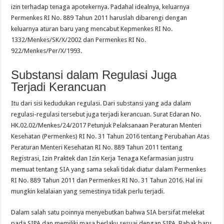
izin terhadap tenaga apotekernya. Padahal idealnya, keluarnya
Permenkes RI No. 889 Tahun 2011 haruslah dibarengi dengan
keluarnya aturan baru yang mencabut Kepmenkes RI No.
1332/Menkes/SK/X/2002 dan Permenkes RI No.
922/Menkes/Per/X/1993.
Substansi dalam Regulasi Juga
Terjadi Kerancuan
Itu dari sisi kedudukan regulasi. Dari substansi yang ada dalam
regulasi-regulasi tersebut juga terjadi kerancuan. Surat Edaran No.
HK.02.02/Menkes/24/2017 Petunjuk Pelaksanaan Peraturan Menteri
Kesehatan (Permenkes) RI No. 31 Tahun 2016 tentang Perubahan Atas
Peraturan Menteri Kesehatan RI No. 889 Tahun 2011 tentang
Registrasi, Izin Praktek dan Izin Kerja Tenaga Kefarmasian justru
memuat tentang SIA yang sama sekali tidak diatur dalam Permenkes
RI No. 889 Tahun 2011 dan Permenkes RI No. 31 Tahun 2016. Hal ini
mungkin kelalaian yang semestinya tidak perlu terjadi.
Dalam salah satu poinnya menyebutkan bahwa SIA bersifat melekat
pada SIPA dan memiliki masa berlaku sesuai dengan SIPA. Babak baru