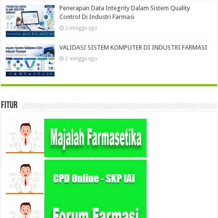
Penerapan Data Integrity Dalam Sistem Quality
Control Di Industri Farmasi
2 minggu ago
VALIDASI SISTEM KOMPUTER DI INDUSTRI FARMASI
2 minggu ago
Fitur