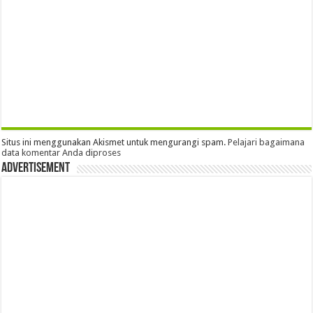
Situs ini menggunakan Akismet untuk mengurangi spam.
Pelajari bagaimana
data komentar Anda diproses
Advertisement