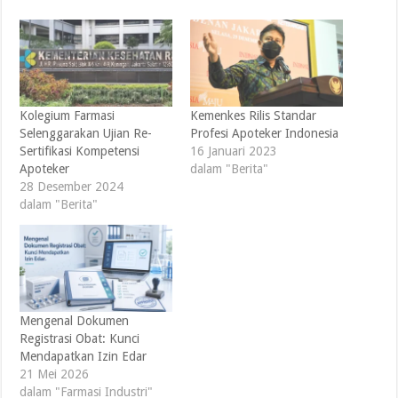
Kolegium Farmasi
Kemenkes Rilis Standar
Selenggarakan Ujian Re-
Profesi Apoteker Indonesia
Sertifikasi Kompetensi
16 Januari 2023
Apoteker
dalam "Berita"
28 Desember 2024
dalam "Berita"
Mengenal Dokumen
Registrasi Obat: Kunci
Mendapatkan Izin Edar
21 Mei 2026
dalam "Farmasi Industri"