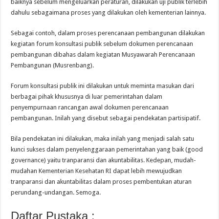
baiknya sebelum mengeluarkan peraturan, dilakukan uji publik terlebih
dahulu sebagaimana proses yang dilakukan oleh kementerian lainnya.
Sebagai contoh, dalam proses perencanaan pembangunan dilakukan
kegiatan forum konsultasi publik sebelum dokumen perencanaan
pembangunan dibahas dalam kegiatan Musyawarah Perencanaan
Pembangunan (Musrenbang).
Forum konsultasi publik ini dilakukan untuk meminta masukan dari
berbagai pihak khususnya di luar pemerintahan dalam
penyempurnaan rancangan awal dokumen perencanaan
pembangunan. Inilah yang disebut sebagai pendekatan partisipatif.
Bila pendekatan ini dilakukan, maka inilah yang menjadi salah satu
kunci sukses dalam penyelenggaraan pemerintahan yang baik (good
governance) yaitu tranparansi dan akuntabilitas. Kedepan, mudah-
mudahan Kementerian Kesehatan RI dapat lebih mewujudkan
tranparansi dan akuntabilitas dalam proses pembentukan aturan
perundang-undangan. Semoga.
Daftar Pustaka :