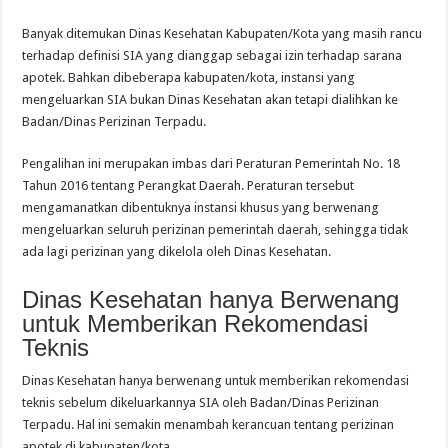
Banyak ditemukan Dinas Kesehatan Kabupaten/Kota yang masih rancu
terhadap definisi SIA yang dianggap sebagai izin terhadap sarana
apotek. Bahkan dibeberapa kabupaten/kota, instansi yang
mengeluarkan SIA bukan Dinas Kesehatan akan tetapi dialihkan ke
Badan/Dinas Perizinan Terpadu.
Pengalihan ini merupakan imbas dari Peraturan Pemerintah No. 18
Tahun 2016 tentang Perangkat Daerah. Peraturan tersebut
mengamanatkan dibentuknya instansi khusus yang berwenang
mengeluarkan seluruh perizinan pemerintah daerah, sehingga tidak
ada lagi perizinan yang dikelola oleh Dinas Kesehatan.
Dinas Kesehatan hanya Berwenang
untuk Memberikan Rekomendasi
Teknis
Dinas Kesehatan hanya berwenang untuk memberikan rekomendasi
teknis sebelum dikeluarkannya SIA oleh Badan/Dinas Perizinan
Terpadu. Hal ini semakin menambah kerancuan tentang perizinan
apotek di kabupaten/kota.