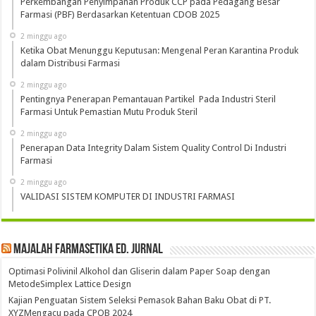
Perkembangan Penyimpanan Produk CCP pada Pedagang Besar
Farmasi (PBF) Berdasarkan Ketentuan CDOB 2025
2 minggu ago
Ketika Obat Menunggu Keputusan: Mengenal Peran Karantina Produk
dalam Distribusi Farmasi
2 minggu ago
Pentingnya Penerapan Pemantauan Partikel Pada Industri Steril
Farmasi Untuk Pemastian Mutu Produk Steril
2 minggu ago
Penerapan Data Integrity Dalam Sistem Quality Control Di Industri
Farmasi
2 minggu ago
VALIDASI SISTEM KOMPUTER DI INDUSTRI FARMASI
Majalah Farmasetika Ed. Jurnal
Optimasi Polivinil Alkohol dan Gliserin dalam Paper Soap dengan
MetodeSimplex Lattice Design
Kajian Penguatan Sistem Seleksi Pemasok Bahan Baku Obat di PT.
XYZMengacu pada CPOB 2024