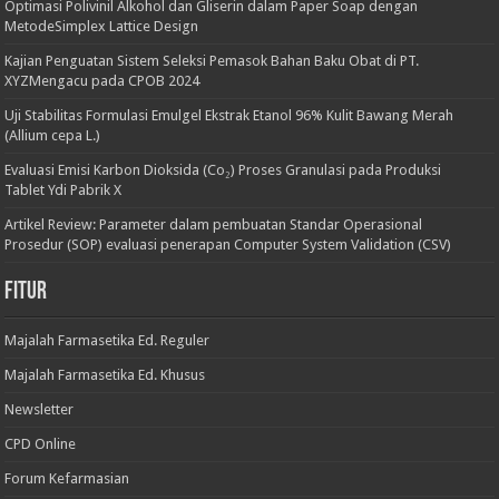
Optimasi Polivinil Alkohol dan Gliserin dalam Paper Soap dengan
MetodeSimplex Lattice Design
Kajian Penguatan Sistem Seleksi Pemasok Bahan Baku Obat di PT.
XYZMengacu pada CPOB 2024
Uji Stabilitas Formulasi Emulgel Ekstrak Etanol 96% Kulit Bawang Merah
(Allium cepa L.)
Evaluasi Emisi Karbon Dioksida (Co₂) Proses Granulasi pada Produksi
Tablet Ydi Pabrik X
Artikel Review: Parameter dalam pembuatan Standar Operasional
Prosedur (SOP) evaluasi penerapan Computer System Validation (CSV)
Fitur
Majalah Farmasetika Ed. Reguler
Majalah Farmasetika Ed. Khusus
Newsletter
CPD Online
Forum Kefarmasian