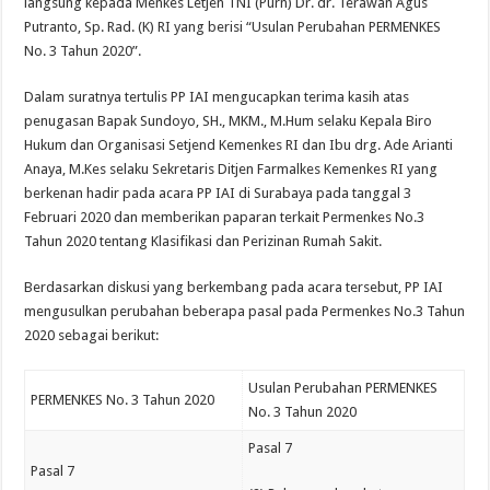
langsung kepada Menkes Letjen TNI (Purn) Dr. dr. Terawan Agus
Putranto, Sp. Rad. (K) RI yang berisi “Usulan Perubahan PERMENKES
No. 3 Tahun 2020”.
Dalam suratnya tertulis PP IAI mengucapkan terima kasih atas
penugasan Bapak Sundoyo, SH., MKM., M.Hum selaku Kepala Biro
Hukum dan Organisasi Setjend Kemenkes RI dan Ibu drg. Ade Arianti
Anaya, M.Kes selaku Sekretaris Ditjen Farmalkes Kemenkes RI yang
berkenan hadir pada acara PP IAI di Surabaya pada tanggal 3
Februari 2020 dan memberikan paparan terkait Permenkes No.3
Tahun 2020 tentang Klasifikasi dan Perizinan Rumah Sakit.
Berdasarkan diskusi yang berkembang pada acara tersebut, PP IAI
mengusulkan perubahan beberapa pasal pada Permenkes No.3 Tahun
2020 sebagai berikut:
Usulan Perubahan PERMENKES
PERMENKES No. 3 Tahun 2020
No. 3 Tahun 2020
Pasal 7
Pasal 7