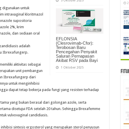
5 Oktober 2025
2
ng digunakan untuk
im intravaginal kloritmazol
nazole supositoria
nazole 2%, krim
nazole, dan sediaan oral
EFLONSIA
(Clesrovimab-Cfor):
candidiasis adalah
Terobosan Baru
Pencegahan Penyakit
u Ibrexafungerp.
Saluran Pernapasan
Akibat RSV pada Bayi
emiliki aktivitas sebagai
1 Oktober 2025
 merupakan unit pembangun
Fitu
aan Ibrexafungerp dari
nnya untuk menginhibisi
ehingga dapat tetap bekerja pada fungi yang resisten terhadap
ama yang bukan berasal dari golongan azole, serta
rtama disetujui FDA setelah 20 tahun. Sehingga Brexafemme
tuk vulvovaginal candidiasis.
inhibisi sintesis ergosterol yang merupakan sterol penyusun