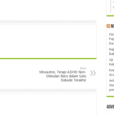
M
Opt
Pa
De
Kaj
Ba
Uji
Kul
Next
Eva
Viloxazine, Terapi ADHD Non-
Gra
Stimulan Baru dalam Satu
Dekade Terakhir
Art
Sta
pen
Adv