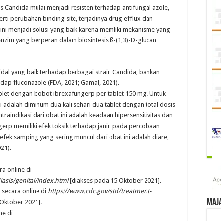
Candida mulai menjadi resisten terhadap antifungal azole,
rti perubahan binding site, terjadinya drug efflux dan
 ini menjadi solusi yang baik karena memliki mekanisme yang
u enzim yang berperan dalam biosintesis ß-(1,3)-D-glucan
sidal yang baik terhadap berbagai strain Candida, bahkan
dap fluconazole (FDA, 2021; Gamal, 2021).
let dengan bobot ibrexafungerp per tablet 150 mg. Untuk
ni adalah diminum dua kali sehari dua tablet dengan total dosis
raindikasi dari obat ini adalah keadaan hipersensitivitas dan
gerp memiliki efek toksik terhadap janin pada percobaan
3, efek samping yang sering muncul dari obat ini adalah diare,
021).
ra online di
asis/genital/index.html
[diakses pada 15 Oktober 2021].
 secara online di
https://www.cdc.gov/std/treatment-
Maj
Oktober 2021].
ne di