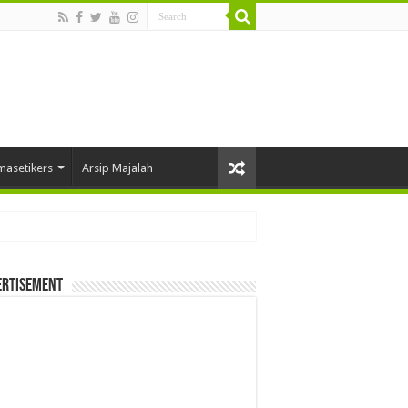
masetikers
Arsip Majalah
ertisement