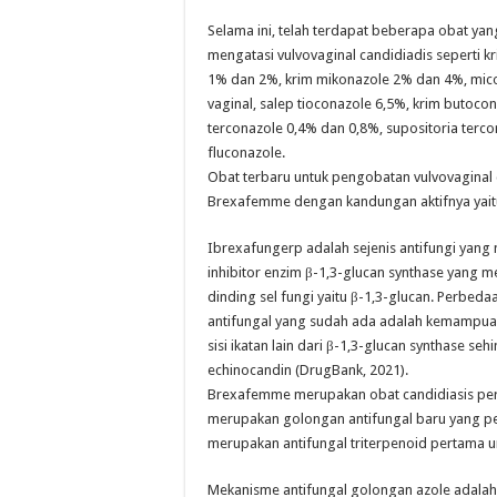
Selama ini, telah terdapat beberapa obat ya
mengatasi vulvovaginal candidiadis seperti kr
1% dan 2%, krim mikonazole 2% dan 4%, mico
vaginal, salep tioconazole 6,5%, krim butoco
terconazole 0,4% dan 0,8%, supositoria terco
fluconazole.
Obat terbaru untuk pengobatan vulvovaginal 
Brexafemme dengan kandungan aktifnya yait
Ibrexafungerp adalah sejenis antifungi yang m
inhibitor enzim β-1,3-glucan synthase yang
dinding sel fungi yaitu β-1,3-glucan. Perbed
antifungal yang sudah ada adalah kemampua
sisi ikatan lain dari β-1,3-glucan synthase s
echinocandin (DrugBank, 2021).
Brexafemme merupakan obat candidiasis pert
merupakan golongan antifungal baru yang pe
merupakan antifungal triterpenoid pertama un
Mekanisme antifungal golongan azole adalah 