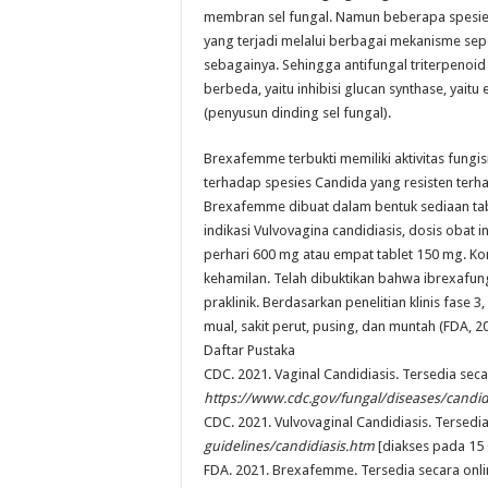
membran sel fungal. Namun beberapa spesies 
yang terjadi melalui berbagai mekanisme sepe
sebagainya. Sehingga antifungal triterpenoid
berbeda, yaitu inhibisi glucan synthase, yait
(penyusun dinding sel fungal).
Brexafemme terbukti memiliki aktivitas fungi
terhadap spesies Candida yang resisten terha
Brexafemme dibuat dalam bentuk sediaan tab
indikasi Vulvovagina candidiasis, dosis obat i
perhari 600 mg atau empat tablet 150 mg. Kont
kehamilan. Telah dibuktikan bahwa ibrexafun
praklinik. Berdasarkan penelitian klinis fase 
mual, sakit perut, pusing, dan muntah (FDA, 2
Daftar Pustaka
CDC. 2021. Vaginal Candidiasis. Tersedia seca
https://www.cdc.gov/fungal/diseases/candidi
CDC. 2021. Vulvovaginal Candidiasis. Tersedia
guidelines/candidiasis.htm
[diakses pada 15 
FDA. 2021. Brexafemme. Tersedia secara onli