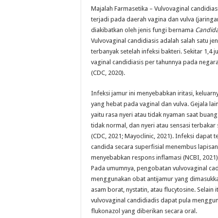
Majalah Farmasetika –
Vulvovaginal candidiasi
terjadi pada daerah vagina dan vulva (jaringa
diakibatkan oleh jenis fungi bernama
Candida
Vulvovaginal candidiasis adalah salah satu jen
terbanyak setelah infeksi bakteri. Sekitar 1,4 j
vaginal candidiasis per tahunnya pada negara
(CDC, 2020).
Infeksi jamur ini menyebabkan iritasi, keluarn
yang hebat pada vaginal dan vulva. Gejala la
yaitu rasa nyeri atau tidak nyaman saat buang 
tidak normal, dan nyeri atau sensasi terbaka
(CDC, 2021; Mayoclinic, 2021). Infeksi dapat te
candida secara superfisial menembus lapisa
menyebabkan respons inflamasi (NCBI, 2021)
Pada umumnya, pengobatan vulvovaginal cad
menggunakan obat antijamur yang dimasukkan
asam borat, nystatin, atau flucytosine. Selain
vulvovaginal candidiadis dapat pula menggu
flukonazol yang diberikan secara oral.