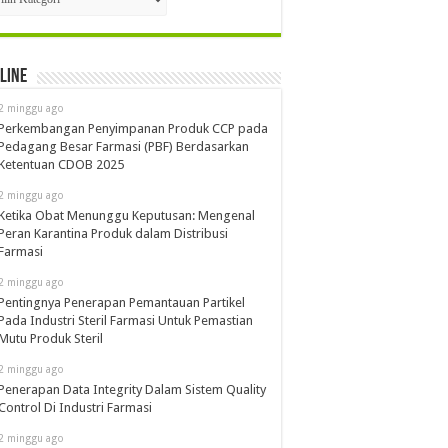
line
2 minggu ago
Perkembangan Penyimpanan Produk CCP pada
Pedagang Besar Farmasi (PBF) Berdasarkan
Ketentuan CDOB 2025
2 minggu ago
Ketika Obat Menunggu Keputusan: Mengenal
Peran Karantina Produk dalam Distribusi
Farmasi
2 minggu ago
Pentingnya Penerapan Pemantauan Partikel
Pada Industri Steril Farmasi Untuk Pemastian
Mutu Produk Steril
2 minggu ago
Penerapan Data Integrity Dalam Sistem Quality
Control Di Industri Farmasi
2 minggu ago