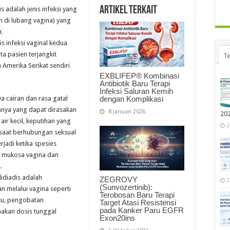
Artikel Terkait
s adalah jenis infeksi yang
n di lubang vagina) yang
.
is infeksi vaginal kedua
uta pasien terjangkit
Te
 Amerika Serikat sendiri
EXBLIFEP® Kombinasi
Antibiotik Baru Terapi
Infeksi Saluran Kemih
dengan Komplikasi
ya cairan dan rasa gatal
innya yang dapat dirasakan
8 Januari 2026
20
air kecil, keputihan yang
2
r saat berhubungan seksual
rjadi ketika spesies
n mukosa vagina dan
.
idiadis adalah
ZEGROVY
2
(Sunvozertinib):
 melalui vagina seperti
Terobosan Baru Terapi
 itu, pengobatan
Target Atasi Resistensi
pada Kanker Paru EGFR
nakan dosis tunggal
Exon20ins