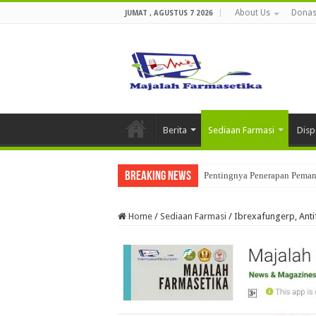
About Us
Donas
JUMAT , AGUSTUS 7 2026
Berita
Sediaan Farmasi
Disp
Breaking News
Pentingnya Penerapan Pemant
Penerapan Data Integrity Dal
Home
/
Sediaan Farmasi
/
Ibrexafungerp, Anti