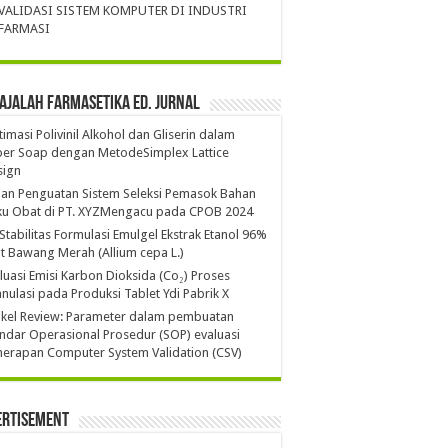
VALIDASI SISTEM KOMPUTER DI INDUSTRI
FARMASI
ajalah Farmasetika Ed. Jurnal
imasi Polivinil Alkohol dan Gliserin dalam
per Soap dengan MetodeSimplex Lattice
sign
ian Penguatan Sistem Seleksi Pemasok Bahan
ku Obat di PT. XYZMengacu pada CPOB 2024
 Stabilitas Formulasi Emulgel Ekstrak Etanol 96%
it Bawang Merah (Allium cepa L.)
luasi Emisi Karbon Dioksida (Co₂) Proses
nulasi pada Produksi Tablet Ydi Pabrik X
ikel Review: Parameter dalam pembuatan
ndar Operasional Prosedur (SOP) evaluasi
erapan Computer System Validation (CSV)
ertisement