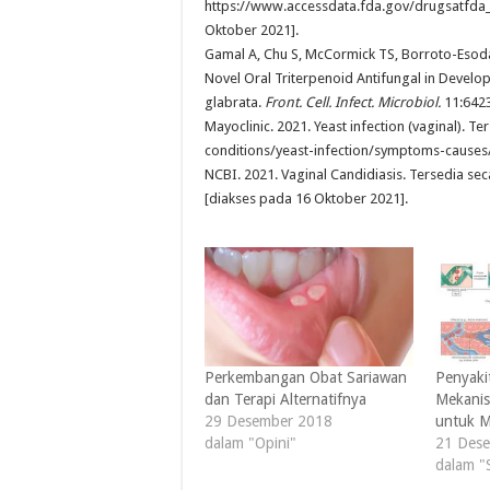
https://www.accessdata.fda.gov/drugsatfda
Oktober 2021].
Gamal A, Chu S, McCormick TS, Borroto-Esod
Novel Oral Triterpenoid Antifungal in Develo
glabrata.
Front. Cell. Infect. Microbiol.
11:642
Mayoclinic. 2021. Yeast infection (vaginal). Te
conditions/yeast-infection/symptoms-cause
NCBI. 2021. Vaginal Candidiasis. Tersedia sec
[diakses pada 16 Oktober 2021].
Perkembangan Obat Sariawan
Penyaki
dan Terapi Alternatifnya
Mekanis
29 Desember 2018
untuk M
dalam "Opini"
21 Des
dalam "