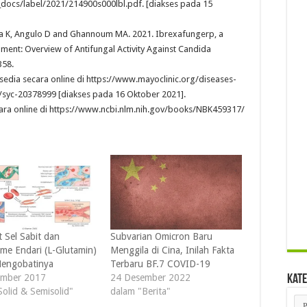
_docs/label/2021/214900s000lbl.pdf
. [diakses pada 15
a K, Angulo D and Ghannoum MA. 2021. Ibrexafungerp, a
pment: Overview of Antifungal Activity Against Candida
358.
rsedia secara online di
https://www.mayoclinic.org/diseases-
s/syc-20378999
[diakses pada 16 Oktober 2021].
ara online di
https://www.ncbi.nlm.nih.gov/books/NBK459317/
t Sel Sabit dan
Subvarian Omicron Baru
me Endari (L-Glutamin)
Menggila di Cina, Inilah Fakta
engobatinya
Terbaru BF.7 COVID-19
ember 2017
24 Desember 2022
Kate
Solid & Semisolid"
dalam "Berita"
Kat