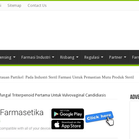
i
Sitemap
Contact Us
ensing
Farmasi Industri
Risbang
Regulasi
Partner
Far
auan Partikel Pada Industri Steril Farmasi Untuk Pemastian Mutu Produk Steril
am Sistem Quality Control Di Industri Farmasi
fungal Triterpenoid Pertama Untuk Vulvovaginal Candidiasis
Adv