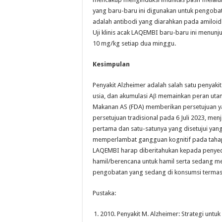
yang baru-baru ini digunakan untuk pengoba
adalah antibodi yang diarahkan pada amiloid
Uji klinis acak LAQEMBI baru-baru ini menu
10 mg/kg setiap dua minggu.
Kesimpulan
Penyakit Alzheimer adalah salah satu penyaki
usia, dan akumulasi Aβ memainkan peran uta
Makanan AS (FDA) memberikan persetujuan y
persetujuan tradisional pada 6 Juli 2023, me
pertama dan satu-satunya yang disetujui yan
memperlambat gangguan kognitif pada tahap
LAQEMBI harap diberitahukan kepada penyedia
hamil/berencana untuk hamil serta sedang me
pengobatan yang sedang di konsumsi termasu
Pustaka:
2010. Penyakit M. Alzheimer: Strategi untu