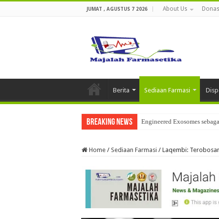
About Us
Donas
JUMAT , AGUSTUS 7 2026
Berita
Sediaan Farmasi
Disp
Breaking News
Engineered Exosomes sebagai
Home
/
Sediaan Farmasi
/
Laqembi: Terobosan