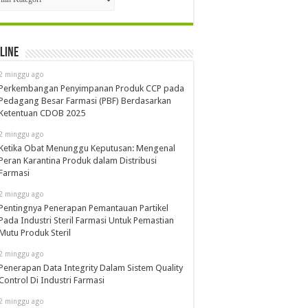
line
2 minggu ago
Perkembangan Penyimpanan Produk CCP pada
Pedagang Besar Farmasi (PBF) Berdasarkan
Ketentuan CDOB 2025
2 minggu ago
Ketika Obat Menunggu Keputusan: Mengenal
Peran Karantina Produk dalam Distribusi
Farmasi
2 minggu ago
Pentingnya Penerapan Pemantauan Partikel
Pada Industri Steril Farmasi Untuk Pemastian
Mutu Produk Steril
2 minggu ago
Penerapan Data Integrity Dalam Sistem Quality
Control Di Industri Farmasi
2 minggu ago