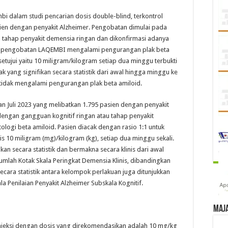
i dalam studi pencarian dosis double-blind, terkontrol
sien dengan penyakit Alzheimer. Pengobatan dimulai pada
 tahap penyakit demensia ringan dan dikonfirmasi adanya
ma pengobatan LAQEMBI mengalami pengurangan plak beta
etujui yaitu 10 miligram/kilogram setiap dua minggu terbukti
yang signifikan secara statistik dari awal hingga minggu ke
tidak mengalami pengurangan plak beta amiloid.
lan Juli 2023 yang melibatkan 1.795 pasien dengan penyakit
engan gangguan kognitif ringan atau tahap penyakit
logi beta amiloid. Pasien diacak dengan rasio 1:1 untuk
10 miligram (mg)/kilogram (kg), setiap dua minggu sekali.
n secara statistik dan bermakna secara klinis dari awal
 Jumlah Kotak Skala Peringkat Demensia Klinis, dibandingkan
cara statistik antara kelompok perlakuan juga ditunjukkan
la Penilaian Penyakit Alzheimer Subskala Kognitif.
Maj
injeksi dengan dosis yang direkomendasikan adalah 10 mg/kg