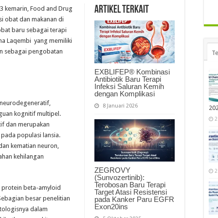
Artikel Terkait
23 kemarin, Food and Drug
si obat dan makanan di
bat baru sebagai terapi
ma Laqembi yang memiliki
kan sebagai pengobatan
Te
EXBLIFEP® Kombinasi
Antibiotik Baru Terapi
Infeksi Saluran Kemih
dengan Komplikasi
 neurodegeneratif,
8 Januari 2026
20
an kognitif multipel.
2
tif dan merupakan
pada populasi lansia.
dan kematian neuron,
lahan kehilangan
ZEGROVY
2
(Sunvozertinib):
Terobosan Baru Terapi
 protein beta-amyloid
Target Atasi Resistensi
ebagian besar penelitian
pada Kanker Paru EGFR
Exon20ins
tologisnya dalam