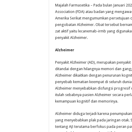
Majalah Farmasetika – Pada bulan Januari 20
Association (FDA) atau badan yang mengawa
Amerika Serikat mengumumkan persetujuan o
pengobatan Alzheimer. Obat tersebut berna
zat aktif yaitu lecanemab-irmb yang diguna
penyakit Alzheimer.
Alzheimer
Penyakit Alzheimer (AD), merupakan penyakit
ditandai dengan hilangnya memori dan ganggu
Alzheimer dikaitkan dengan penurunan kogni
penyebab kematian keempat di seluruh dunia 
Alzheimer menyebabkan disfungsi progresif 
itulah sebabnya pasien Alzheimer secara per
kemampuan kognitif dan memorinya.
Alzheimer diduga terjadi karena penumpukan
yang menyebabkan plak pada jaringan otak. S
tentang Aβ terutama berfokus pada peran pa