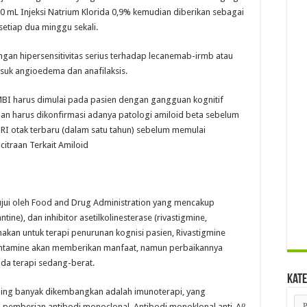
 mL Injeksi Natrium Klorida 0,9% kemudian diberikan sebagai
 setiap dua minggu sekali.
gan hipersensitivitas serius terhadap lecanemab-irmb atau
suk angioedema dan anafilaksis.
BI harus dimulai pada pasien dengan gangguan kognitif
dan harus dikonfirmasi adanya patologi amiloid beta sebelum
RI otak terbaru (dalam satu tahun) sebelum memulai
itraan Terkait Amiloid
jui oleh Food and Drug Administration yang mencakup
ine), dan inhibitor asetilkolinesterase (rivastigmine,
akan untuk terapi penurunan kognisi pasien, Rivastigmine
alantamine akan memberikan manfaat, namun perbaikannya
da terapi sedang-berat.
Kate
aling banyak dikembangkan adalah imunoterapi, yang
Kat
i pemberian antibodi monoclonal. Antibodi monoklonal anti-Aβ