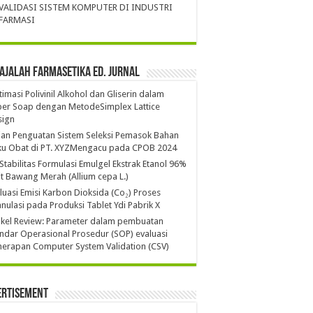
VALIDASI SISTEM KOMPUTER DI INDUSTRI
FARMASI
ajalah Farmasetika Ed. Jurnal
imasi Polivinil Alkohol dan Gliserin dalam
per Soap dengan MetodeSimplex Lattice
sign
ian Penguatan Sistem Seleksi Pemasok Bahan
ku Obat di PT. XYZMengacu pada CPOB 2024
 Stabilitas Formulasi Emulgel Ekstrak Etanol 96%
it Bawang Merah (Allium cepa L.)
luasi Emisi Karbon Dioksida (Co₂) Proses
nulasi pada Produksi Tablet Ydi Pabrik X
ikel Review: Parameter dalam pembuatan
ndar Operasional Prosedur (SOP) evaluasi
erapan Computer System Validation (CSV)
ertisement