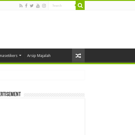
masetikers
Arsip Majalah
ertisement