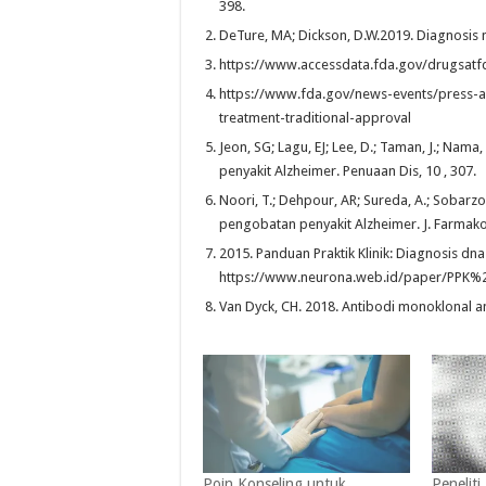
398.
DeTure, MA; Dickson, D.W.2019. Diagnosis 
https://www.accessdata.fda.gov/drugsatf
https://www.fda.gov/news-events/press-a
treatment-traditional-approval
Jeon, SG; Lagu, EJ; Lee, D.; Taman, J.; Nama,
penyakit Alzheimer. Penuaan Dis, 10 , 307.
Noori, T.; Dehpour, AR; Sureda, A.; Sobarzo
pengobatan penyakit Alzheimer. J. Farmakol
2015. Panduan Praktik Klinik: Diagnosis dn
https://www.neurona.web.id/paper/PPK%20
Van Dyck, CH. 2018. Antibodi monoklonal an
Poin Konseling untuk
Penelit