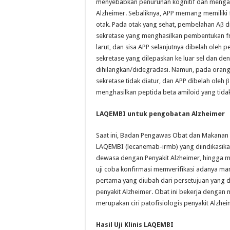
menyebabkan penurunan kognitif dan mengak
Alzheimer. Sebaliknya, APP memang memiliki f
otak. Pada otak yang sehat, pembelahan Aβ d
sekretase yang menghasilkan pembentukan 
larut, dan sisa APP selanjutnya dibelah oleh p
sekretase yang dilepaskan ke luar sel dan de
dihilangkan/didegradasi. Namun, pada orang 
sekretase tidak diatur, dan APP dibelah oleh 
menghasilkan peptida beta amiloid yang tidak
LAQEMBI untuk pengobatan Alzheimer
Saat ini, Badan Pengawas Obat dan Makanan A
LAQEMBI (lecanemab-irmb) yang diindikasika
dewasa dengan Penyakit Alzheimer, hingga me
uji coba konfirmasi memverifikasi adanya man
pertama yang diubah dari persetujuan yang d
penyakit Alzheimer. Obat ini bekerja dengan 
merupakan ciri patofisiologis penyakit Alzhei
Hasil Uji Klinis LAQEMBI