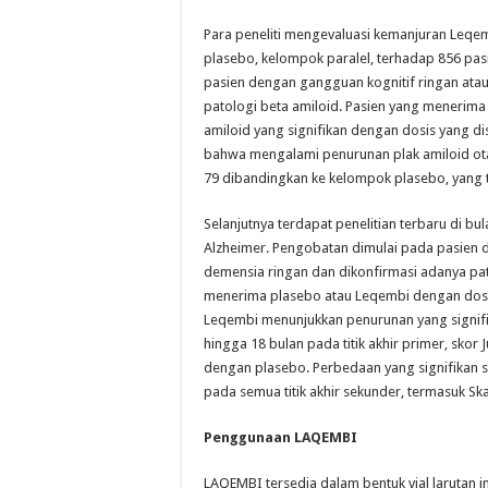
Para peneliti mengevaluasi kemanjuran Leqemb
plasebo, kelompok paralel, terhadap 856 pa
pasien dengan gangguan kognitif ringan atau
patologi beta amiloid. Pasien yang meneri
amiloid yang signifikan dengan dosis yang dis
bahwa mengalami penurunan plak amiloid otak 
79 dibandingkan ke kelompok plasebo, yang 
Selanjutnya terdapat penelitian terbaru di bu
Alzheimer. Pengobatan dimulai pada pasien d
demensia ringan dan dikonfirmasi adanya pato
menerima plasebo atau Leqembi dengan dosis 
Leqembi menunjukkan penurunan yang signifika
hingga 18 bulan pada titik akhir primer, skor
dengan plasebo. Perbedaan yang signifikan se
pada semua titik akhir sekunder, termasuk Ska
Penggunaan LAQEMBI
LAQEMBI tersedia dalam bentuk vial larutan 