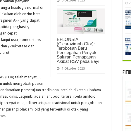
5 Oktober 2025
ibatkan penyakit
2
ungsi fisiologis normal di
ilakukan oleh enzim beta-
fragmen APP yang dapat
eptida penghasil γ-
ngan cepat
EFLONSIA
lanjut usia, homeostasis
(Clesrovimab-Cfor):
β dan γ-sekretase dan
Terobosan Baru
Pencegahan Penyakit
 larut.
Saluran Pernapasan
Akibat RSV pada Bayi
1 Oktober 2025
Fitu
S (FDA) telah menyetujui
n untuk mengobati pasien
ndapatkan persetujuan tradisional setelah diketahui bahwa
faat klinis. Leqembi adalah antibodi terarah beta amiloid
ipercepat menjadi persetujuan tradisional untuk pengobatan
mengurangi plak amiloid yang terbentuk di otak, yang
mer.