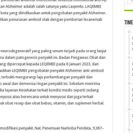
tan Alzheimer adalah salah satunya yaitu Laqembi. LAQEMBI
 beta yang diindikasikan untuk pengobatan penyakit Alzheimer.
njukkan penurunan amiloid otak dengan pemberian lecanemab
Time
t neurodegeneratif yang paling umum terjadi pada orang lanjut
ma dalam patogenesis penyakit ini. Badan Pengawas Obat dan
ang dipercepat kepada LEQEMBI pada 6 Januari 2023, dan
njadikan LEQEMBI pengobatan penyakit Alzheimer anti-amiloid
g terbukti mengurangi laju perkembangan penyakit dan
 awal dan demensia ringan penyakit ini. Sebelum menrima
 layanan Kesehatan terkait kondisi medis seperti sedang
nyusui atau berencana untuk menyusui dan juga terkait
k obat resep dan obat bebas, vitamin, dan suplemen herbal.
k modifikasi penyakit. Nat. Penemuan Narkoba Pendeta, 9,387–