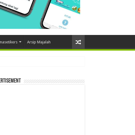
masetikers
Arsip Majalah
ertisement