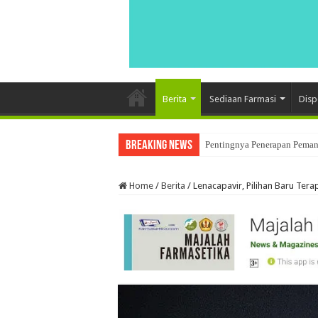
Berita
Sediaan Farmasi
Disp
Breaking News
Pentingnya Penerapan Pemant
Penerapan Data Integrity Dal
Home
/
Berita
/
Lenacapavir, Pilihan Baru Tera