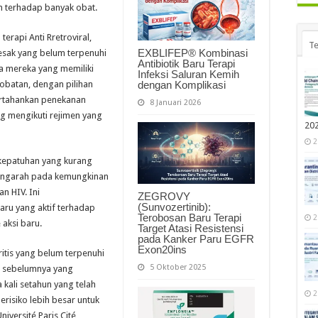
n terhadap banyak obat.
erapi Anti Rretroviral,
Te
EXBLIFEP® Kombinasi
esak yang belum terpenuhi
Antibiotik Baru Terapi
a mereka yang memiliki
Infeksi Saluran Kemih
dengan Komplikasi
batan, dengan pilihan
ertahankan penekanan
8 Januari 2026
ng mengikuti rejimen yang
20
2
kepatuhan yang kurang
engarah pada kemungkinan
n HIV. Ini
ZEGROVY
(Sunvozertinib):
ru yang aktif terhadap
Terobosan Baru Terapi
2
 aksi baru.
Target Atasi Resistensi
pada Kanker Paru EGFR
Exon20ins
itis yang belum terpenuhi
5 Oktober 2025
n sebelumnya yang
kali setahun yang telah
2
erisiko lebih besar untuk
iversité Paris Cité,