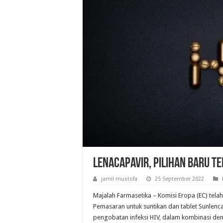
Lenacapavir, Pilihan Baru Te
jamil mustofa
25 September 2022
Majalah Farmasetika – Komisi Eropa (EC) tela
Pemasaran untuk suntikan dan tablet Sunlenca
pengobatan infeksi HIV, dalam kombinasi denga