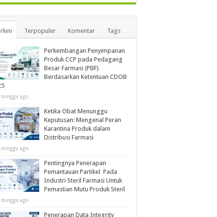
rkini
Terpopuler
Komentar
Tags
Perkembangan Penyimpanan
Produk CCP pada Pedagang
Besar Farmasi (PBF)
Berdasarkan Ketentuan CDOB
25
 minggu ago
Ketika Obat Menunggu
Keputusan: Mengenal Peran
Karantina Produk dalam
Distribusi Farmasi
 minggu ago
Pentingnya Penerapan
Pemantauan Partikel Pada
Industri Steril Farmasi Untuk
Pemastian Mutu Produk Steril
 minggu ago
Penerapan Data Integrity