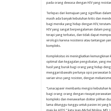
pada orang dewasa dengan HIV yang resista
Terlepas dari kemajuan yang signifikan dalam t
masih ada banyak kebutuhan kritis dan mend
bagi mereka yang hidup dengan HIV, terutam
HIV yang sangat berpengalaman dalam pengo
terapi yang terbatas, dan tidak dapat memp
virologis karena resistensi atau tantangan ya
kompleks.
Kompleksitas ini meningkatkan kemungkinan 
optimal dan kegagalan pengobatan, yang m
hasil yang buruk bagi orang yang hidup denga
menggarisbawahi perlunya opsi perawatan ba
varian virus yang resisten, dengan mekanisme
“Lenacapavir membantu mengisi kebutuhan kr
bagi orang-orang dengan riwayat perawata
kompleks dan menawarkan dokter pilihan dua 
lama ditunggu-tunggu untuk pasien ini yang b
maju ke AIDS,” kata Jean-Michel Molina, MD, Un