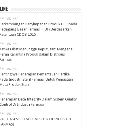
line
2 minggu ago
Perkembangan Penyimpanan Produk CCP pada
Pedagang Besar Farmasi (PBF) Berdasarkan
Ketentuan CDOB 2025
2 minggu ago
Ketika Obat Menunggu Keputusan: Mengenal
Peran Karantina Produk dalam Distribusi
Farmasi
2 minggu ago
Pentingnya Penerapan Pemantauan Partikel
Pada Industri Steril Farmasi Untuk Pemastian
Mutu Produk Steril
2 minggu ago
Penerapan Data Integrity Dalam Sistem Quality
Control Di Industri Farmasi
2 minggu ago
VALIDASI SISTEM KOMPUTER DI INDUSTRI
FARMASI