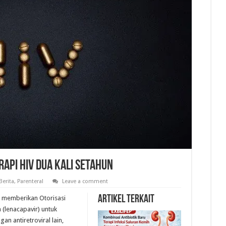
rapi HIV Dua Kali Setahun
Berita
,
Parenteral
Leave a comment
Artikel Terkait
h memberikan Otorisasi
 (lenacapavir) untuk
n antiretroviral lain,