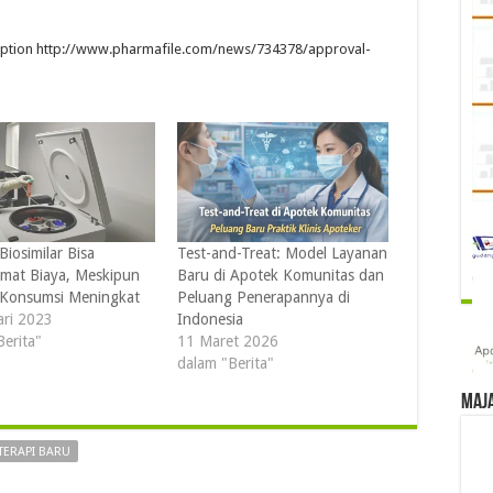
t option http://www.pharmafile.com/news/734378/approval-
iosimilar Bisa
Test-and-Treat: Model Layanan
at Biaya, Meskipun
Baru di Apotek Komunitas dan
Konsumsi Meningkat
Peluang Penerapannya di
ari 2023
Indonesia
Berita"
11 Maret 2026
dalam "Berita"
Maj
TERAPI BARU