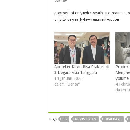
Sumber
Approval of only twice-yearly HIV treatmen
only-twice-yearly-hiv-treatment-option
Apoteker Kevin Bisa Praktek di
Produk B
3 Negara Asia Tenggara
Menghem
14 Januari 2025
Volume 
dalam "Berita"
4 Febru
dalam "
Tags
HIV
KOMISI EROPA
OBAT BARU