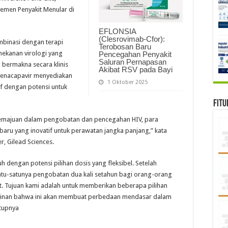
temen Penyakit Menular di
EFLONSIA
(Clesrovimab-Cfor):
mbinasi dengan terapi
Terobosan Baru
enekanan virologi yang
Pencegahan Penyakit
Saluran Pernapasan
 bermakna secara klinis
Akibat RSV pada Bayi
 Lenacapavir menyediakan
1 Oktober 2025
if dengan potensi untuk
Fitu
 kemajuan dalam pengobatan dan pencegahan HIV, para
 baru yang inovatif untuk perawatan jangka panjang,” kata
r, Gilead Sciences.
 dengan potensi pilihan dosis yang fleksibel. Setelah
satu-satunya pengobatan dua kali setahun bagi orang-orang
t. Tujuan kami adalah untuk memberikan beberapa pilihan
kinan bahwa ini akan membuat perbedaan mendasar dalam
utupnya