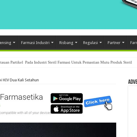
ensing
Farmasi Industri
Risbang
Regulasi
Partner
Far
auan Partikel Pada Industri Steril Farmasi Untuk Pemastian Mutu Produk Steril
am Sistem Quality Control Di Industri Farmasi
pi HIV Dua Kali Setahun
Adv