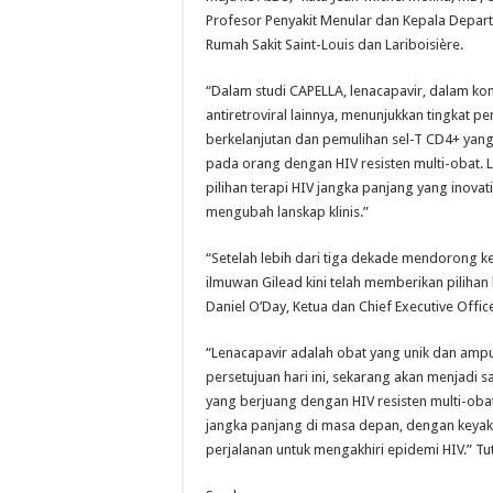
Profesor Penyakit Menular dan Kepala Depar
Rumah Sakit Saint-Louis dan Lariboisière.
“Dalam studi CAPELLA, lenacapavir, dalam ko
antiretroviral lainnya, menunjukkan tingkat p
berkelanjutan dan pemulihan sel-T CD4+ yang
pada orang dengan HIV resisten multi-obat.
pilihan terapi HIV jangka panjang yang inovat
mengubah lanskap klinis.”
“Setelah lebih dari tiga dekade mendorong
ilmuwan Gilead kini telah memberikan pilihan
Daniel O’Day, Ketua dan Chief Executive Office
“Lenacapavir adalah obat yang unik dan ampuh
persetujuan hari ini, sekarang akan menjadi 
yang berjuang dengan HIV resisten multi-oba
jangka panjang di masa depan, dengan keya
perjalanan untuk mengakhiri epidemi HIV.” T