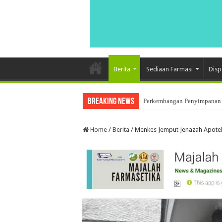
Berita
Sediaan Farmasi
Disp
Breaking News
Perkembangan Penyimpanan 
Ketika Obat Menunggu Keput
Home
/
Berita
/
Menkes Jemput Jenazah Apote