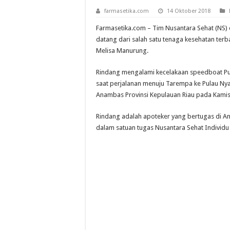
farmasetika.com
14 Oktober 2018
Farmasetika.com – Tim Nusantara Sehat (NS) 
datang dari salah satu tenaga kesehatan terb
Melisa Manurung.
Rindang mengalami kecelakaan speedboat Pus
saat perjalanan menuju Tarempa ke Pulau Ny
Anambas Provinsi Kepulauan Riau pada Kamis 
Rindang adalah apoteker yang bertugas di A
dalam satuan tugas Nusantara Sehat Individu