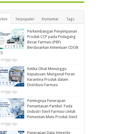
rkini
Terpopuler
Komentar
Tags
Perkembangan Penyimpanan
Produk CCP pada Pedagang
Besar Farmasi (PBF)
Berdasarkan Ketentuan CDOB
25
 minggu ago
Ketika Obat Menunggu
Keputusan: Mengenal Peran
Karantina Produk dalam
Distribusi Farmasi
 minggu ago
Pentingnya Penerapan
Pemantauan Partikel Pada
Industri Steril Farmasi Untuk
Pemastian Mutu Produk Steril
 minggu ago
Penerapan Data Integrity