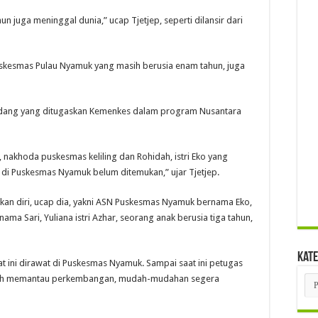
un juga meninggal dunia,” ucap Tjetjep, seperti dilansir dari
Puskesmas Pulau Nyamuk yang masih berusia enam tahun, juga
 Rindang yang ditugaskan Kemenkes dalam program Nusantara
nakhoda puskesmas keliling dan Rohidah, istri Eko yang
 di Puskesmas Nyamuk belum ditemukan,” ujar Tjetjep.
an diri, ucap dia, yakni ASN Puskesmas Nyamuk bernama Eko,
a Sari, Yuliana istri Azhar, seorang anak berusia tiga tahun,
Kate
t ini dirawat di Puskesmas Nyamuk. Sampai saat ini petugas
Kat
asih memantau perkembangan, mudah-mudahan segera