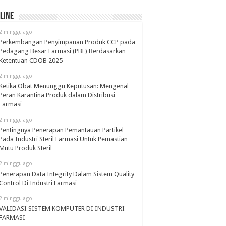
line
2 minggu ago
Perkembangan Penyimpanan Produk CCP pada
Pedagang Besar Farmasi (PBF) Berdasarkan
Ketentuan CDOB 2025
2 minggu ago
Ketika Obat Menunggu Keputusan: Mengenal
Peran Karantina Produk dalam Distribusi
Farmasi
2 minggu ago
Pentingnya Penerapan Pemantauan Partikel
Pada Industri Steril Farmasi Untuk Pemastian
Mutu Produk Steril
2 minggu ago
Penerapan Data Integrity Dalam Sistem Quality
Control Di Industri Farmasi
2 minggu ago
VALIDASI SISTEM KOMPUTER DI INDUSTRI
FARMASI