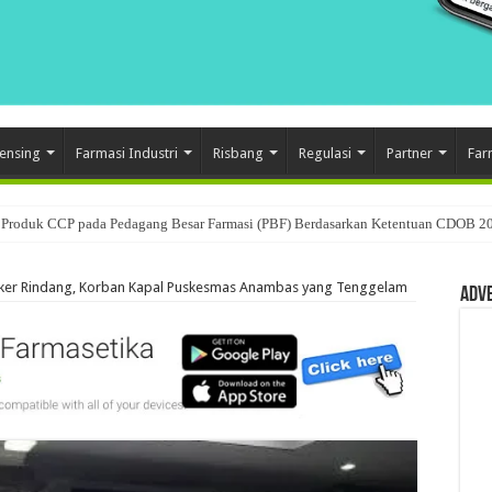
ensing
Farmasi Industri
Risbang
Regulasi
Partner
Far
Produk CCP pada Pedagang Besar Farmasi (PBF) Berdasarkan Ketentuan CDOB 2
usan: Mengenal Peran Karantina Produk dalam Distribusi Farmasi
ker Rindang, Korban Kapal Puskesmas Anambas yang Tenggelam
Adv