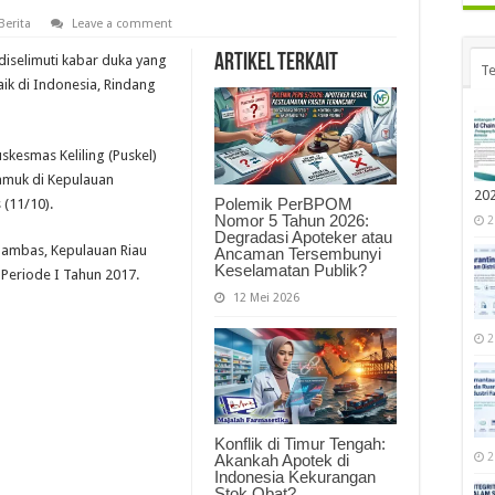
Berita
Leave a comment
Artikel Terkait
diselimuti kabar duka yang
Te
aik di Indonesia, Rindang
kesmas Keliling (Puskel)
amuk di Kepulauan
20
Polemik PerBPOM
(11/10).
Nomor 5 Tahun 2026:
2
Degradasi Apoteker atau
nambas, Kepulauan Riau
Ancaman Tersembunyi
Keselamatan Publik?
 Periode I Tahun 2017.
12 Mei 2026
2
Konflik di Timur Tengah:
2
Akankah Apotek di
Indonesia Kekurangan
Stok Obat?